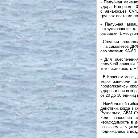
- Палубная авиаци
удара. В период с 
с авианосцев CV4
группах составляло
- Палубная авиа
патрулирования дл
разведки. Ежесуточ
- Средняя продолжи
ч, а самолетов ДРЛ
самолетами KA-6D 
- Для обеспечени
палубной авиации. 
том числе шесть F-
- В Красном море 
мере зависели о
продолжались окол
ударов и при возвр
от 20 до 30 единиц 
- Наибольшей гибк
действий, когда в
Рузвельт>, АВМ C
ходе нанесения ш
необходимость в д
называемые <цикли
поднимались в возд