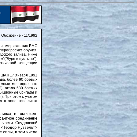
”
 Обозрение - 11/1992
ния американских ВМС
 перебросках оружия,
идского залива. Ниже
"("Буря в пустыне"),
ктической концепции
США к 17 января 1991
ава, более 90 боевых
томные многоцелевые
Р), около 680 боевых
едиционные бригады и
). При этом с учетом
ч в зоне конфликта
ливах, в том числе
сантное соединение
й части Саудовской
 <Теодор Рузвельт>
е силы, в том числе