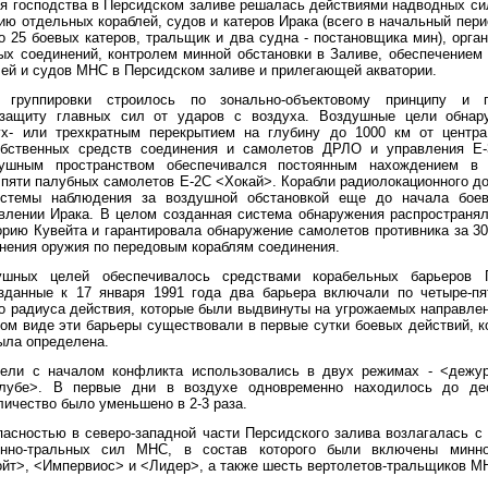
я господства в Персидском заливе решалась действиями надводных си
ию отдельных кораблей, судов и катеров Ирака (всего в начальный пер
 25 боевых катеров, тральщик и два судна - постановщика мин), орга
ых соединений, контролем минной обстановки в Заливе, обеспечением 
лей и судов МНС в Персидском заливе и прилегающей акватории.
 группировки строилось по зонально-объектовому принципу и п
защиту главных сил от ударов с воздуха. Воздушные цели обнар
ух- или трехкратным перекрытием на глубину до 1000 км от центра
обственных средств соединения и самолетов ДРЛО и управления Е
ушным пространством обеспечивался постоянным нахождением в 
 пяти палубных самолетов Е-2С <Хокай>. Корабли радиолокационного до
истемы наблюдения за воздушной обстановкой еще до начала бое
влении Ирака. В целом созданная система обнаружения распространя
орию Кувейта и гарантировала обнаружение самолетов противника за 3
енения оружия по передовым кораблям соединения.
душных целей обеспечивалось средствами корабельных барьеров
зданные к 17 января 1991 года два барьера включали по четыре-п
о радиуса действия, которые были выдвинуты на угрожаемых направлен
ом виде эти барьеры существовали в первые сутки боевых действий, ко
ыла определена.
тели с началом конфликта использовались в двух режимах - <дежур
лубе>. В первые дни в воздухе одновременно находилось до де
ичество было уменьшено в 2-3 раза.
пасностью в северо-западной части Персидского залива возлагалась с
нно-тральных сил МНС, в состав которого были включены минно
йт>, <Импервиос> и <Лидер>, а также шесть вертолетов-тральщиков 