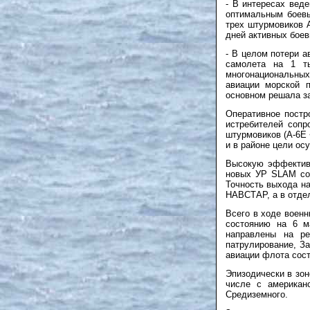
- В интересах вед
оптимальным боевы
трех штурмовиков 
дней активных боев
- В целом потери 
самолета на 1 т
многонациональных
авиации морской п
основном решала з
Оперативное постр
истребителей сопр
штурмовиков (А-6Е 
и в районе цели ос
Высокую эффективн
новых УР SLAM со
Точность выхода н
НАВСТАР, а в отде
Всего в ходе воен
состоянию на 6 м
направлены на р
патрулирование, З
авиации флота сост
Эпизодически в зо
числе с американ
Средиземного.