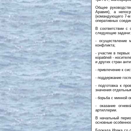
Общее руководств
Аравия), а непо
(командующего 7-м
оперативных соеди
В соответствии с
следующие задачи:
- осуществление 
конфликта;
- участие в первых
кораблей - носите
и других стран ант
- привлечение к си
- поддержание госп
- подготовка к пр
значения отдельным
- борьба с минной 
- оказание огнев
артиллерии.
В начальный перио
основные особенно
Блокада Ирака со 