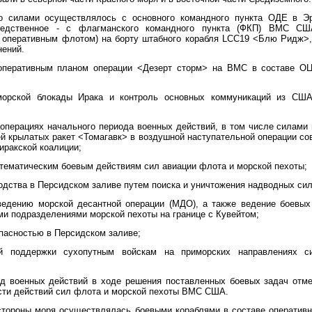
о силами осуществлялось с основного командного пункта ОДЕ в Эр
средственное - с флагманского командного пункта (ФКП) ВМС С
 оперативным флотом) на борту штабного корабля LCC19 <Блю Ридж>,
нений.
 оперативным планом операции <Дезерт сторм> на ВМС в составе О
морской блокады Ирака и контроль основных коммуникаций из СШ
 операциях начального периода военных действий, в том числе силами
лей крылатых ракет <Томагавк> в воздушной наступательной операции с
ииракской коалиции;
стематическим боевым действиям сил авиации флота и морской пехоты;
одства в Персидском заливе путем поиска и уничтожения надводных си
оведению морской десантной операции (МДО), а также ведение боевых
и подразделениями морской пехоты на границе с Кувейтом;
опасностью в Персидском заливе;
ой поддержки сухопутным войскам на приморских направлениях с
д военных действий в ходе решения поставленных боевых задач от
сти действий сил флота и морской пехоты ВМС США.
стороны моря осуществлялась боевыми кораблями в составе оперативн