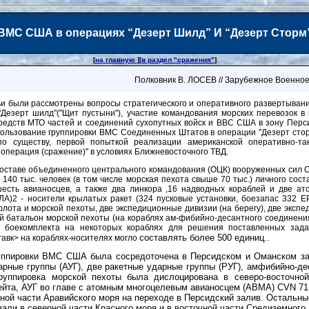
ВМС США в операциях “Дезерт Шилд” И “Дезерт Сторм
[
на главную
]
[в раздел "сражения"
]
Полковник В. ЛОСЕВ // Зарубежное Военное
ьи были рассмотрены вопросы стратегического и оперативного развертыва
Дезерт шилд"("Щит пустыни"), участие командования морских перевозок в
редств МТО частей и соединений сухопутных войск и ВВС США в зону Перс
ользование группировки ВМС Соединенных Штатов в операции "Дезерт сторм
по существу, первой попыткой реализации американской оперативно-та
операция (сражение)" в условиях Ближневосточного ТВД.
оставе объединенного центрального командования (ОЦК) вооруженных сил 
 140 тыс. человек (в том числе морская пехота свыше 70 тыс.) личного сост
шесть авианосцев, а также два линкора ,16 надводных кораблей и две а
А)2 - носители крылатых ракет (324 пусковые установки, боезапас 332 Е
лота и морской пехоты, две экспедиционные дивизии (на берегу), две эксп
 батальон морской пехоты (на кораблях ам-фибийно-десантного соединения
о боекомплекта на некоторых кораблях для решения поставленных зада
составлять более 500 единиц..
гавк> на кораблях-носителях могло
уппировки ВМС США была сосредоточена в Персидском и Оманском за
арные группы (АУГ), две ракетные ударные группы (РУГ), амфибийно-де
руппировка морской пехоты была дислоцирована в северо-восточно
ейта, АУГ во главе с атомным многоцелевым авианосцем (АВМА) CVN 71
ной части Аравийского моря на переходе в Персидский залив. Остальны
вали в северной части Красного моря и в восточной части Средиземного.