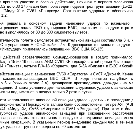
я приняла участие в боевых действиях, начиная с первого массирова
0.52 до 6.00 17 января был произведен подъем трех групп авиации (15-22
1 “Мидуэй” и CV61 <Рэнджер>. Соотношение ударных и обеспечив
 1:2.
ция решала в основном задачи нанесения ударов по наземньто 
я решения задач ПВО группировок ВМС, прикрытия в воздухе страте
но выполнялось от 80 до 300 самолето-вылетов.
тельность полета самолетов истребительной авиации составляла 3 ч, 
О и управления Е-2С <Хокай> - 7 ч. К дозаправке топливом в воздухе
<Интрудер> привлекались заправщики ВВС США КС-135.
я действий стратегических бомбардировщиков в воздух поднималос
Так, в 15.50 19 января с АВМ CV61 <Рэнджер> с этой целью было подн
14 <Томкэт>, четыре F/A-18 <Хорнет>, два S-3A <Викинг> и Е-2С <Хокай
действия авиации с авианосцев CV60 <Саратога> и CV67 <Джон Ф. Кенне
т самолетов-заправщиков ВВС США. В ходе полетов палубных са
о 5 ч (обычно около 2 ч), дозаправки производились дважды - на м
ащении. В таких условиях для нанесения штурмовых ударов с авианосц
могли подниматься в воздух только 2 раза в сутки.
ости использования авианосной авиации удалось достичь в последние 
 северной части Персидского залива были сосредоточены четыре АУГ (А
V41 <Мидуэй>, CV66 <Америка> и CV61 <Рэнджер>). При этом в боль
турмовых ударов авианосной авиацией при сокращении расстояни
озаправке самолетов топливом в воздухе и штурмовая авиация смогл
чные операции>. В указанный период ежедневно каждый час в течение
ух ударные группы в среднем по 20 самолетов.