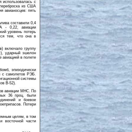
я использовалась с
(переброска из США
я авианосцев: пять
лива составили 0,4
 - 0,22, авиации
кий уровень потерь
тся тем, что она в
в) включало группу
>), ударный эшелон
е авиацией в полете
бомб, эпизодически
 с самолетов РЭБ.
игационной системы
в В-52).
ов авиации МНС. По
рых 36 проц. были
динений и боевое
оеприпасов. Потери
емным целям, в том
и восточной части