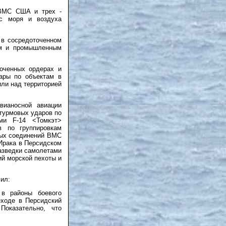
 ВМС США и трех -
 с моря и воздуха
 в сосредоточенном
ым и промышленным
оченных ордерах и
ары по объектам в
или над территорией
вианосной авиации
турмовых ударов по
ми F-14 <Томкэт>
в по
группировкам
ьных соединений ВМС
Ирака в Персидском
азведки самолетами
й морской пехоты и
ил:
 в районы боевого
еходе в Персидский
Показательно, что