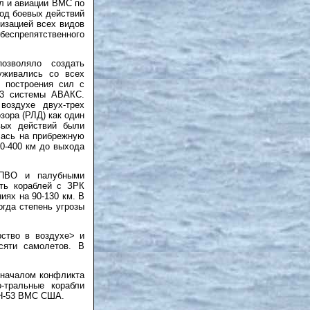
л и авиации ВМС по
иод боевых действий
низацией всех видов
беспрепятственного
озволяло создать
уживались со всех
 построения сил с
-3 системы АВАКС.
воздухе двух-трех
зора (РЛД) как один
вых действий были
лась на прибрежную
00-400 км до выхода
 ПВО и палубными
ять кораблей с ЗРК
иях на 90-130 км. В
гда степень угрозы
ство в воздухе> и
сяти самолетов. В
 началом конфликта
-тральные корабли
МН-53 ВМС США.