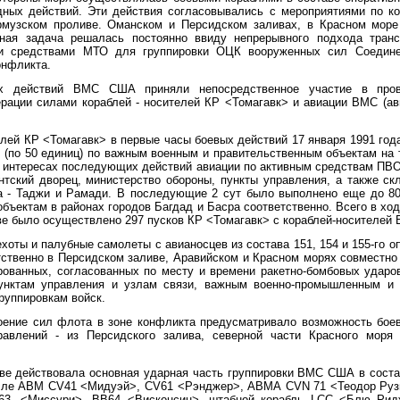
дных действий. Эти действия согласовывались с мероприятиями по к
музском проливе. Оманском и Персидском заливах, в Красном море
нная задача решалась постоянно ввиду непрерывного подхода транс
 и средствами МТО для группировки ОЦК вооруженных сил Соедин
онфликта.
х действий ВМС США приняли непосредственное участие в пров
ерации силами кораблей - носителей КР <Томагавк> и авиации ВМС (ав
елей КР <Томагавк> в первые часы боевых действий 17 января 1991 го
 (по 50 единиц) по важным военным и правительственным объектам на 
в интересах последующих действий авиации по активным средствам ПВО
ентский дворец, министерство обороны, пункты управления, а также ск
а - Таджи и Рамади. В последующие 2 сут было выполнено еще до 80
объектам в районах городов Багдад и Басра соответственно. Всего в хо
ве было осуществлено 297 пусков КР <Томагавк> с кораблей-носителе
хоты и палубные самолеты с авианосцев из состава 151, 154 и 155-го 
тственно в Персидском заливе, Аравийском и Красном морях совместно
рованных, согласованных по месту и времени ракетно-бомбовых ударо
пунктам управления и узлам связи, важным военно-промышленным и 
группировкам войск.
оение сил флота в зоне конфликта предусматривало возможность боев
равлений - из Персидского залива, северной части Красного моря 
ве действовала основная ударная часть группировки ВМС США в соста
исле АВМ CV41 <Мидуэй>, CV61 <Рэнджер>, АВМА CVN 71 <Теодор Рузв
В63, <Миссури>, ВВ64 <Висконсин>, штабной корабль LCC <Блю Рид