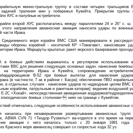
орабельную минно-тральную группу в составе четырех тральщиков
 задачей траления мин у побережья Кувейта. Прикрытие группы
бли АУС и палубные истребители.
рабли второй АУС располагались между параллелями 24 и 26° с. ш.
С этого направления авианосная авиация наносила удары по военн
й части Ирака.
и Средиземного моря корабли ВМС США маневрировали в рассредот
 виды обороны кораблей - носителей КР <Томагавк>, наносивших уд
ритории Ирака. Маршруты крылатых ракет морского базирования проход
в боевых действиях выражалось в регулярном использовании а
етами ВВС для решения следующих основных задач: нанесение бомбош
м на территориях Ирака и Кувейта; сопровождение истребителя
омбардировщиков В-52 при боевых вылетах для нанесения ударо
рака (в частности, 7 ак в районе г. Басра); обеспечение ПВО корабел
ве, в отдельных случаях - нанесение ударов по надводным целям ВМС 
льным кораблям, патрульным и ракетным катерам); ведение воздушной р
 Е-2С <Хокай>; непосредственная авиационная аоддержка/подразделени
 эпизодических боевых столкнове-' ниях на границе с Кувейтом.
йствий отмечались следующие особенности использования авианосных с
я начались при незавершенном развертывании авианосных 'групп
ак, АВМА CVN 71 <Теодор Рузвельт> ва-ходился в это время на пер
ние авиации с него началось только с 20 января 1991 года. 
из Красного моря авианосец совершил со скоростью хода 32 уз.