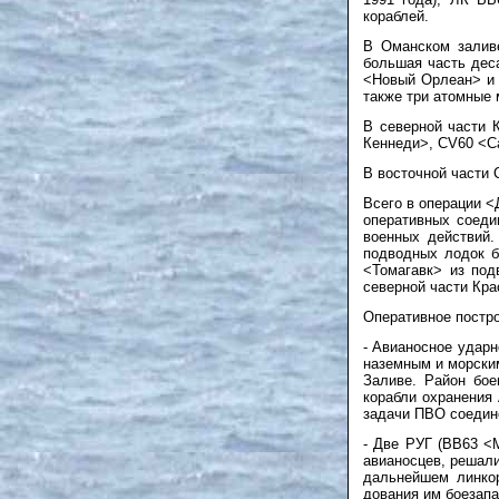
кораблей.
В Оманском заливе
большая часть дес
<Новый Орлеан> и 
также три атомные
В северной части 
Кеннеди>, CV60 <С
В восточной части 
Всего в операции <
оперативных соеди
военных действий.
подводных лодок б
<Томагавк> из под
северной части Крас
Оперативное постро
- Авианосное ударн
наземным и морским
Заливе. Район бое
корабли охранения
задачи ПВО соедин
- Две РУГ (ВВ63 <
авианосцев, решали
дальнейшем линкор
дования им боезапа