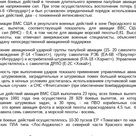
ения боевых действий в течение длительного времени палубная авиаци
м напряжением сил. При этом осуществлялось восполнение потерь 
А-6 <Интрудер>) и был установлен определенный порядок использовани
ых действий, два - с пониженной интенсивностью.
авиации ВМС США в результате военных действий в зоне Персидского за
ыс. вылетов, соответствующий показатель для авиации ВВС США
 сил (МНС) - 0,4, в том числе для авиации морсквй пехоты-0,81. Высо
ехоты, как отмечают американские военные специалисты, объясняе
адачу непосредственной авиационной поддержки.
оение авиационной ударной группы палубной авиации (15- 20 самолето
овождения (F-14 <Томкэт>), группу самолетов РЭБ (ЕА-6В <Проулер
<Интрудер>) и истребителей-штурмовиков (F/A-18 <Хорнет>). Управлени
уществлялось с самолетов ДРЛО (Е-2С <Хокай>).
ость при выполнении ударов показало применение управляемых авиа
 штурмовиков, заградительных и штурмовых помех большой мощности
а цель в ночных условиях достигалась использованием спутниковой нав
льных случаях - и СНС <Флитсатком> (при обеспечении бомбардировщико
ных действий авиация ВМС США выполнила 23 проц. всех боевых вылет
арта 1991 года она осуществила 28 929 боевых вылетов, из кото
ешение штурмовых задач, а 30 проц. - на ПВО корабельных сое
а это время авиация флота и морской пехоты израсходовала 4,5 тыс. б
авила семь самолетов, а морской пехоты - восемь.
не боевых действий осуществлялось 10-30 пусков ЕР <Томагавк> по наз
ских ПЛА типа <Лос-Анджелес> из северной части Красного моря 