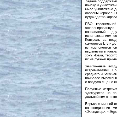
Задача поддержани
поиску и уничтожен
было уничтожено до
обороны корабельн
судоходства кораб
ПВО корабельной
эшелонированную 
направлений с дв
использованием с
Контроль за возд
самолетов Е-3 и до
из компонентов с
выдвинуты в напра
зону Ирака, террит
их на рубежи прим
Уничтожение воз
истребителями. Со
среднего и ближнег
наиболее выраженн
с воздуха еще не б
Палубные истреби
<дежурство на па
дальнейшем это кол
Борьба с минной о
на соединение ми
<Эвенджер>, <Эдро