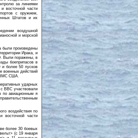
онтролю за линиями
 и восточной части
портов с оружием,
енных Штатов и их
едении воздушной
ианосной и морской
да были произведены
территории Ирака, и
. Выли поражены, в
лады боеприпасов в
 и более 50 пусков
де военных действий
й ВМС США.
оперативных ударных
 с ВВС участвовали
в по авиационным я
правительственным
ого воздействия по
и восточной части
ве более 30 боевых
ельт> (с 19 января
ж> и 11 десантных