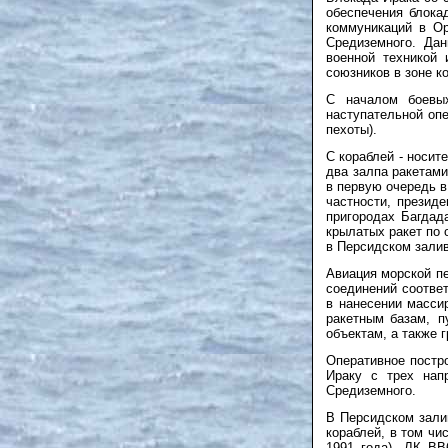
обеспечения блока
коммуникаций в Ор
Средиземного. Да
военной техникой
союзников в зоне к
С началом боевы
наступательной оп
пехоты).
С кораблей - носит
два залпа ракетами
в первую очередь 
частности, презид
пригородах Багдад
крылатых ракет по 
в Персидском зали
Авиация морской пе
соединений соотве
в нанесении масси
ракетным
базам, 
объектам, а также 
Оперативное постр
Ираку с трех нап
Средиземного.
В Персидском зали
кораблей, в том ч
1991 года), ЛК В