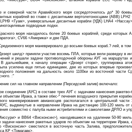
 и северной части Аравийского моря сосредоточилось до* 30 боевы
антных кораблей во главе с десантными вертолетоносцами (ABB) LPH2
LPH9 <Гуам>, универсальные десантные корабли (УДК) LHA4 <Нассау>
 многоцелевые подводные лодки.
Красного моря находилось более 20 боевых кораблей, среди которых
аратога>, CV66 <Америка> и две ПДА.
Средиземного моря маневрировало до восьми боевых кораб.? лей, в том
Дезерт шилд> приняли участие восемь ПЛА, которые вели разведку в и
нений и решали задачи противолодочной обороны АУГ на маршрутах и
 В дальнейшем, к началу операции <Дезерт стори>, группировка ат
ыла усилена еще пятью единицами, две из которых впервые произве
водного положения на дальность около 1100ки из восточной части С
ного. :"
ение сил на главном направлении (Персидский залив) включало:
ое соединение (АУС) в составе трех АУГ с задачами нанесения ракетво
 объектам Ирака, а также обес-^ печения воздушного прикрытия корабе
вого маневрирования авианосцев располагался в центральной части
 АУС, выдвинутые в направлении Ирака на дистанцию 100-120 миль от 
ения совместно с палуба ными истребителями и самолетами ДРЛО и уп
Миссури> и ВВ64 <Висконсин>), находившиеся на удалении 50-90 миль 
 задачи нанесения ракетных ударов по объектам на территории Ирака,
 <Висконсин> сместился в восточную часть Залива, предположитель
са КР <Томагавк>.