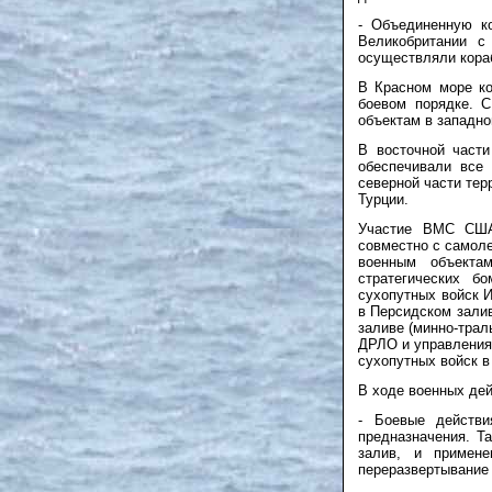
- Объединенную к
Великобритании с
осуществляли кора
В Красном море ко
боевом порядке. 
объектам в западно
В восточной част
обеспечивали все
северной части тер
Турции.
Участие ВМС США 
совместно с самол
военным объекта
стратегических б
сухопутных войск И
в Персидском зали
заливе (минно-тра
ДРЛО и управления
сухопутных войск в
В ходе военных де
- Боевые действи
предназначения. Т
залив, и примене
переразвертывание 