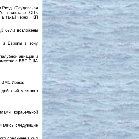
-Рияд (Саудовская
ША в составе ОЦК
 а такай через ФКП
ЦК были возложены
А и Европы в зону
 палубной авиации и
овместно с ВВС США
л ВМС Ирака;
 действий местного
илами корабельной
мечались следующие
ого соединения сил