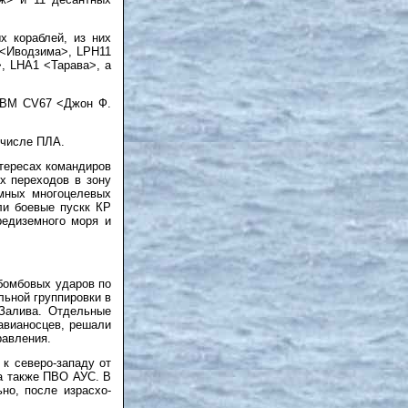
х кораблей, из них
 <Иводзима>, LPH11
, LHA1 <Тарава>, а
 АВМ CV67 <Джон Ф.
 числе ПЛА.
нтересах командиров
х переходов в зону
омных многоцелевых
ли боевые пускк КР
редиземного моря и
-бомбовых ударов по
льной группировки в
 Залива. Отдельные
авианосцев, решали
равления.
к северо-западу от
 а также ПВО АУС. В
но, после израсхо-