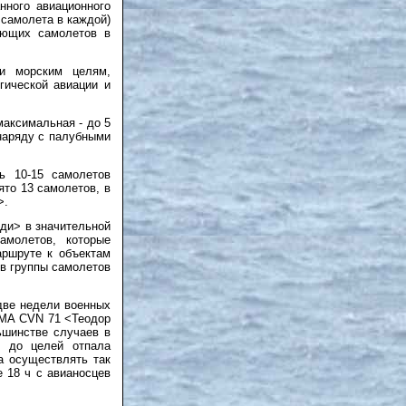
нного авиационного
 самолета в каждой)
ающих самолетов в
и морским целям,
гической авиации и
максимальная - до 5
 наряду с палубными
ь 10-15 самолетов
ято 13 самолетов, в
>.
ди> в значительной
молетов, которые
аршруте к объектам
ев группы самолетов
две недели военных
ВМА CVN 71 <Теодор
шинстве случаев в
я до целей отпала
а осуществлять так
 18 ч с авианосцев