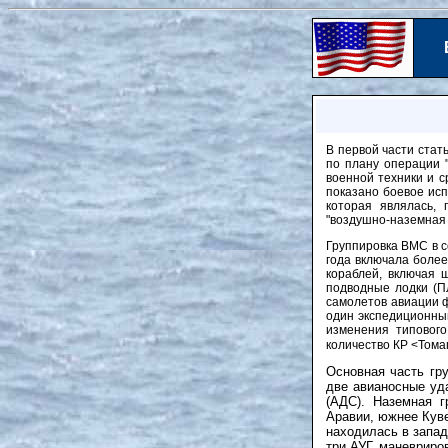
В первой части стат
по плану операции "
военной техники и с
показано боевое исп
которая являлась, 
"воздушно-наземная 
Группировка ВМС в с
года включала более
кораблей, включая 
подводные лодки (ПЛ
самолетов авиации ф
один экспедиционный
изменения типовог
количество КР <Тома
Основная часть гр
две авианосные уд
(АДС). Наземная г
Аравии, южнее Кув
находилась в запад
три АУГ, маневриро