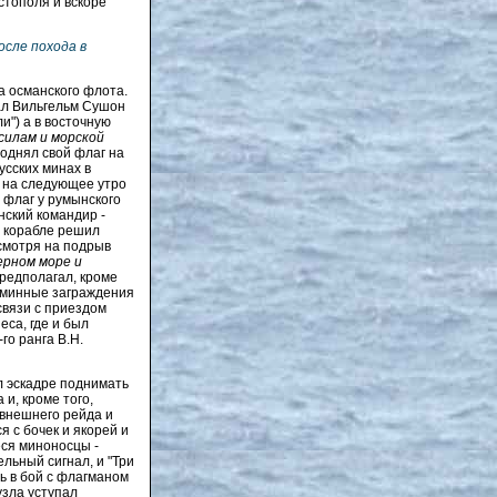
стополя и вскоре
осле похода в
а османского флота.
ал Вильгельм Сушон
и") а в восточную
силам и морской
поднял свой флаг на
усских минах в
, на следующее утро
 флаг у румынского
нский командир -
м корабле решил
смотря на подрыв
ерном море и
редполагал, кроме
а минные заграждения
вязи с приездом
еса, где и был
о ранга В.Н.
л эскадре поднимать
и, кроме того,
 внешнего рейда и
 с бочек и якорей и
еся миноносцы -
льный сигнал, и "Три
ть в бой с флагманом
узла уступал