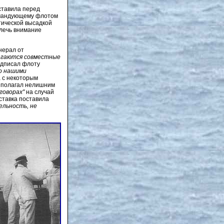
ставила перед
омандующему флотом
тической высадкой
влечь внимание
нерал от
агаются совместные
едписал флоту
го нашими
а с некоторым
ч полагал нелишним
говорах"
на случай
ставка поставила
ельность, не