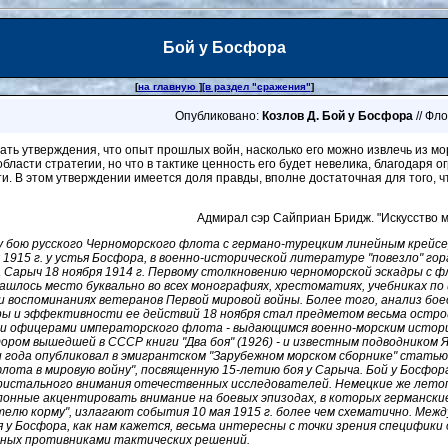
Бой у Босфора
[
на главную
]
[в раздел "сражения"
]
Опубликовано:
Козлов Д. Бой у Босфора
// Фл
ть утверждения, что опыт прошлых войн, насколько его можно извлечь из мо
бласти стратегии, но что в тактике ценность его будет невелика, благодаря
и. В этом утверждении имеется доля правды, вполне достаточная для того, ч
Адмирал сэр Сайприан Бридж. "Искусство м
 бою русского Черноморского флота с германо-турецким линейным крейсер
 1915 г. у устья Босфора, в военно-исторической литературе "повезло" гор
а Сарыч 18 ноября 1914 г. Первому столкновению черноморской эскадры с 
ашлось место буквально во всех монографиях, хрестоматиях, учебниках по
 и воспоминаниях ветеранов Первой мировой войны. Более того, анализ бо
ры и эффективности ее действий 18 ноября стал предметом весьма острой
и офицерами императорского флота - выдающимся военно-морским истор
ором вышедшей в СССР книги "Два боя" (1926) - и известным подводником 
 года опубликовал в эмигрантском "Зарубежном морском сборнике" статью
лота в мировую войну", посвященную 15-летию боя у Сарыча. Бой у Босфора
ристального внимания отечественных исследователей. Немецкие же лето
клонные акцентировать внимание на боевых эпизодах, в которых германски
елю корму", излагают события 10 мая 1915 г. более чем схематично. Меж
у Босфора, как нам кажется, весьма интересны с точки зрения специфики
ных противниками тактических решений.