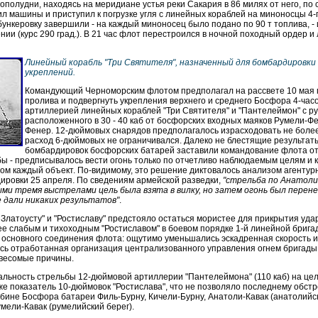
ополудни, находясь на меридиане устья реки Сакария в 86 милях от него, по с
л машины и приступил к погрузке угля с линейных кораблей на миноносцы 4-го
бункеровку завершили - на каждый миноносец было подано по 90 т топлива, - 
ии (курс 290 град.). В 21 час флот перестроился в ночной походный ордер и ле
Линейный корабль "Три Святителя", назначенный для бомбардировки
укреплений.
Командующий Черноморским флотом предполагал на рассвете 10 мая п
пролива и подвергнуть укрепления верхнего и среднего Босфора 4-ча
артиллерией линейных кораблей "Три Святителя" и "Пантелеймон" с р
расположенного в 30 - 40 каб от босфорских входных маяков Румели-Ф
Фенер. 12-дюймовых снарядов предполагалось израсходовать не более
расход 6-дюймовых не ограничивался. Далеко не блестящие результа
бомбардировок босфорских батарей заставили командование флота о
ы - предписывалось вести огонь только по отчетливо наблюдаемым целям и 
ом каждый объект. По-видимому, это решение диктовалось анализом агентур
ировки 25 апреля. По сведениям армейской разведки,
"стрельба по Анатоли
ыми тремя выстрелами цель была взята в вилку, но затем огонь был перене
е дали никаких результатов"
.
 Златоусту" и "Ростиславу" предстояло остаться мористее для прикрытия уда
е слабым и тихоходным "Ростиславом" в боевом порядке 1-й линейной брига
основного соединения флота: ощутимо уменьшались эскадренная скорость и 
ась отработанная организация централизованного управления огнем бригады.
 весомые причины.
альность стрельбы 12-дюймовой артиллерии "Пантелеймона" (110 каб) на це
е показатель 10-дюймовок "Ростислава", что не позволяло последнему обст
бине Босфора батареи Филь-Бурну, Кичели-Бурну, Анатоли-Кавак (анатолийск
мели-Кавак (румелийский берег).