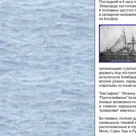
Последний в 4 часа п
Эбергарда застопори
К половине шестого 
в западном направлен
на Босфор.
организацию стрельб
держать под обстрел
результатах бомбард
вполне удачно, перв
стрельбы по коим н
"Евстафию", "Иоанну
"Пантелеймона" боле
боевые возможности 
и, главное, нарушал
"рокировки" имелись
Во-первых, полная д
превышала таковой ж
расположенные в глу
Моло, Сары-Таш и Ру