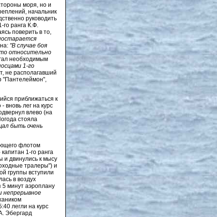
стороны моря, но и
креплений, начальник
дственно руководить
го ранга К.Ф.
сь поверить в то,
 постарается
ана:
"В случае боя
, то относительно
агал необходимым
осцами 1-го
от, не располагавший
р "Пантелеймон",
шийся приближаться к
- вновь лег на курс
одвернул влево (на
Погода стояла
щал быть очень
дующего флотом
 капитан 1-го ранга
ы и двинулись к мысу
роходные тралеры") и
ой группы вступили
лась в воздух
з 5 минут аэроплану
и непрерывное
хаником
40 легли на курс
.А. Эбергард