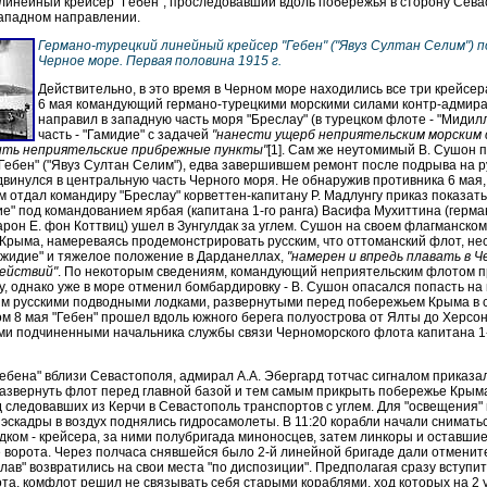
 линейный крейсер "Гебен", проследовавший вдоль побережья в сторону Сева
западном направлении.
Германо-турецкий линейный крейсер "Гебен" ("Явуз Султан Селим") п
Черное море. Первая половина 1915 г.
Действительно, в это время в Черном море находились все три крейсер
6 мая командующий германо-турецкими морскими силами контр-адмир
направил в западную часть моря "Бреслау" (в турецком флоте - "Мидилл
часть - "Гамидие" с задачей
"нанести ущерб неприятельским морским 
ить неприятельские прибрежные пункты"
[1]. Сам же неутомимый В. Сушон 
Гебен" ("Явуз Султан Селим"), едва завершившем ремонт после подрыва на р
выдвинулся в центральную часть Черного моря. Не обнаружив противника 6 мая
отдал командиру "Бреслау" корветтен-капитану Р. Мадлунгу приказ показать
ие" под командованием ярбая (капитана 1-го ранга) Васифа Мухиттина (герма
арон Е. фон Коттвиц) ушел в Зунгулдак за углем. Сушон на своем флагманско
 Крыма, намереваясь продемонстрировать русским, что оттоманский флот, не
джидие" и тяжелое положение в Дарданеллах,
"намерен и впредь плавать в Ч
действий"
. По некоторым сведениям, командующий неприятельским флотом п
ту, однако уже в море отменил бомбардировку - В. Сушон опасался попасть н
м русскими подводными лодками, развернутыми перед побережьем Крыма в с
ом 8 мая "Гебен" прошел вдоль южного берега полуострова от Ялты до Херсон
и подчиненными начальника службы связи Черноморского флота капитана 1-г
Гебена" вблизи Севастополя, адмирал А.А. Эбергард тотчас сигналом приказа
азвернуть флот перед главной базой и тем самым прикрыть побережье Крыма 
 следовавших из Керчи в Севастополь транспортов с углем. Для "освещения"
эскадры в воздух поднялись гидросамолеты. В 11:20 корабли начали сниматься
ком - крейсера, за ними полубригада миноносцев, затем линкоры и оставши
 ворота. Через полчаса снявшейся было 2-й линейной бригаде дали отмените
лав" возвратились на свои места "по диспозиции". Предполагая сразу вступи
та, комфлот решил не связывать себя старыми кораблями, ход которых на 2 