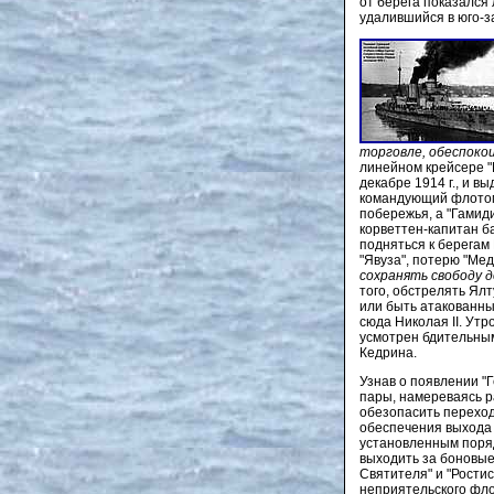
от берега показался
удалившийся в юго-
торговле, обеспоко
линейном крейсере "
декабре 1914 г., и 
командующий флотом 
побережья, а "Гамид
корветтен-капитан б
подняться к берегам
"Явуза", потерю "Ме
сохранять свободу 
того, обстрелять Ял
или быть атакованны
сюда Николая II. Утр
усмотрен бдительным
Кедрина.
Узнав о появлении "
пары, намереваясь р
обезопасить переход
обеспечения выхода 
установленным поряд
выходить за боновые
Святителя" и "Ростис
неприятельского фло