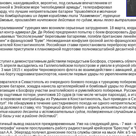
анович, находившийся, вероятно, под сильным впечатлением от
енной в Эгейском море "непобедимой армады", телеграфировал
арду, что лучшие неприятельские батареи
"приводятся в молчание
ала бомбардировки их двумя кораблями типа "Агамемнон", турецкие
юймовые, производят ничтожное действие по судам, мины легко вытралива
ытраливанием" турецких мин возникли серьезные затруднения. 18 марта, когд
ал контр-адмирал Дж. Де Робек) предпринял попытку с боем форсировать Да
ываемых "бесполезными" береговыми батареями, погибли британские линей
шен" и французский "Буве". Неожиданная конфузия грозной англо-французско
ателей Константинополя. Российская ставки приостановила переброску корп
союзники приступили к планомерной подготовке полномасштабной десантной 
ступил к демонстративным действиям передустьем Босфора, стремясь облег
25 апреля высадились на Галлиполийском полуострове и увязли в упорной обо
и 3 мая 1915 г. корабли Черноморского флота во взаимодействии с авиацией, 
на борту гидроавиатранспортов, нанесли первые удары по укреплениям вер
возвратился в Севастополь из очередного боевого похода к турецкому побере
ские батареи, эскадра нанесла артиллерийский и бомбовый удары по Инаде
егающие к Босфору участки анатолийского и румелийского побережья. Русск
ву ощутимые потери, уничтожив 10 судов (в том числе четыре парохода), а и
 в перевозке контрабанды из Румынии в Константинополь, был приведен в С
агул". Не обнаружив в течение шестидневного похода ни одного неприятельско
д доложил в ставку, что
"турецкий флот будет и впредь уклоняться от вст
тив нашего десанта и вспомогательных судов, подверженных случайным 
 базы у нас в районе действий"
.
тичный вывод оказался преждевременным. Уже на следующий день - 7 мая -
леграфа" начали прослушивать работу радиостанций крейсеров "Бреслау" и "Г
ал А.А. Эбергард получил донесение поста службы связи на мысе Айя: в 5 ча