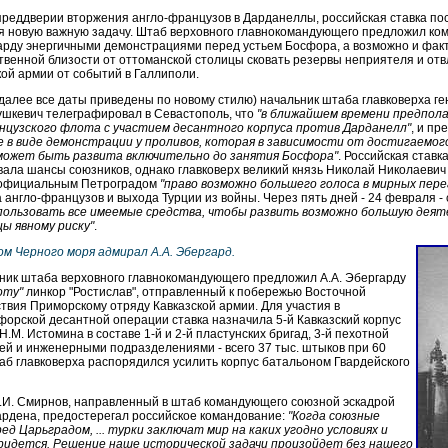
в преддверии вторжения англо-французов в Дарданеллы, российская ставка по
я новую важную задачу. Штаб верховного главнокомандующего предложил к
арду энергичными демонстрациями перед устьем Босфора, а возможно и фак
твенной близости от оттоманской столицы сковать резервы неприятеля и от
ой армии от событий в Галлиполи.
 далее все даты приведены по новому стилю) начальник штаба главковерха ге
ушкевич телеграфировал в Севастополь, что
"в ближайшем времени предпол
нцузского флота с участием десантного корпуса против Дарданелл"
, и пр
е в виде демонстрации у проливов, которая в зависимости от достигаемо
 может быть развита включительно до занятия Босфора"
. Российская ставк
ала шансы союзников, однако главковерх великий князь Николай Николаеви
 официальным Петроградом
"право возможно большего голоса в мирных пере
 англо-французов и выхода Турции из войны. Через пять дней - 24 февраля - 
пользовать все имеемые средства, чтобы развить возможно большую деят
ы явному риску"
.
 Черного моря адмирал А.А. Эбергард.
ьник штаба верховного главнокомандующего предложил А.А. Эбергарду
оту"
линкор "Ростислав", отправленный к побережью Восточной
твия Приморскому отряду Кавказской армии. Для участия в
орской десантной операции ставка назначила 5-й Кавказский корпус
.М. Истомина в составе 1-й и 2-й пластунских бригад, 3-й пехотной
ей и инженерными подразделениями - всего 37 тыс. штыков при 60
аб главковерха распорядился усилить корпус батальоном Гвардейского
М.И. Смирнов, направленный в штаб командующего союзной эскадрой
ардена, предостерегал российское командование:
"Когда союзные
д Царьградом, ... турки заключат мир на каких угодно условиях и
ридется. Решение наше исторической задачи произойдет без нашего