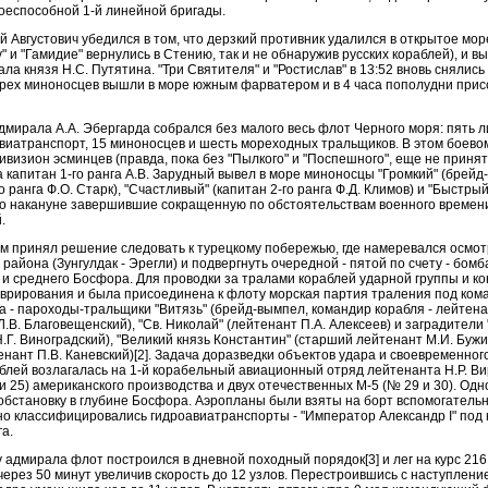
оеспособной 1-й линейной бригады.
 Августович убедился в том, что дерзкий противник удалился в открытое мор
у" и "Гамидие" вернулись в Стению, так и не обнаружив русских кораблей), и 
ла князя Н.С. Путятина. "Три Святителя" и "Ростислав" в 13:52 вновь снялись 
рех миноносцев вышли в море южным фарватером и в 4 часа пополудни прис
дмирала А.А. Эбергарда собрался без малого весь флот Черного моря: пять 
авиатранспорт, 15 миноносцев и шесть мореходных тральщиков. В этом боево
ивизион эсминцев (правда, пока без "Пылкого" и "Поспешного", еще не приняты
 капитан 1-го ранга А.В. Зарудный вывел в море миноносцы "Громкий" (брейд
о ранга Ф.О. Старк), "Счастливый" (капитан 2-го ранга Ф.Д. Климов) и "Быстрый
ьно накануне завершившие сокращенную по обстоятельствам военного времен
.
 принял решение следовать к турецкому побережью, где намеревался осмот
района (Зунгулдак - Эрегли) и подвергнуть очередной - пятой по счету - бом
 и среднего Босфора. Для проводки за тралами кораблей ударной группы и к
врирования и была присоединена к флоту морская партия траления под кома
а - пароходы-тральщики "Витязь" (брейд-вымпел, командир корабля - лейтена
Л.В. Благовещенский), "Св. Николай" (лейтенант П.А. Алексеев) и заградители
.Г. Виноградский), "Великий князь Константин" (старший лейтенант М.И. Бужи
тенант П.В. Каневский)[2]. Задача доразведки объектов удара и своевременно
блей возлагалась на 1-й корабельный авиационный отряд лейтенанта Н.Р. Ви
 и 25) американского производства и двух отечественных М-5 (№ 29 и 30). Одно
обстановку в глубине Босфора. Аэропланы были взяты на борт вспомогательно
о классифицировались гидроавиатранспорты - "Император Александр I" под
га.
у адмирала флот построился в дневной походный порядок[3] и лег на курс 216 г
 через 50 минут увеличив скорость до 12 узлов. Перестроившись с наступлен