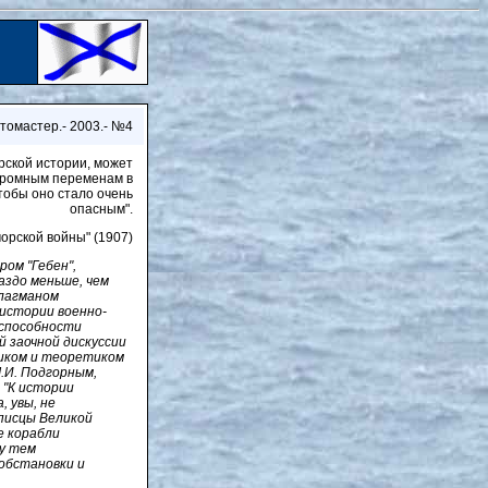
отомастер.- 2003.- №4
рской истории, может
 огромным переменам в
тобы оно стало очень
опасным".
орской войны" (1907)
ом "Гебен",
аздо меньше, чем
флагманом
 истории военно-
еспособности
 заочной дискуссии
иком и теоретиком
Я.И. Подгорным,
 "К истории
, увы, не
писцы Великой
е корабли
ду тем
 обстановки и