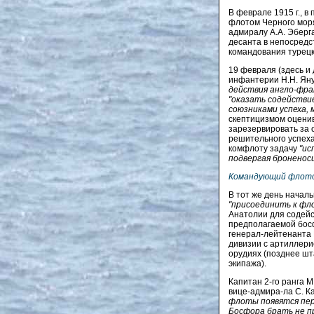
В феврале 1915 г., 
флотом Черного мор
адмиралу А.А. Эберг
десанта в непосредс
командования турецк
19 февраля (здесь и
инфантерии Н.Н. Ян
действия англо-фра
"оказать содействи
союзниками успеха,
скептицизмом оценив
зарезервировать за
решительного успеха
комфлоту задачу
"ис
подвергая броненосц
Командующий флотом
В тот же день начал
"присоединить к фл
Анатолии для содейс
предполагаемой босф
генерал-лейтенанта Н
дивизии с артиллери
орудиях (позднее шт
экипажа).
Капитан 2-го ранга 
вице-адмира-ла С. К
флоты появятся пере
Босфора брать не п