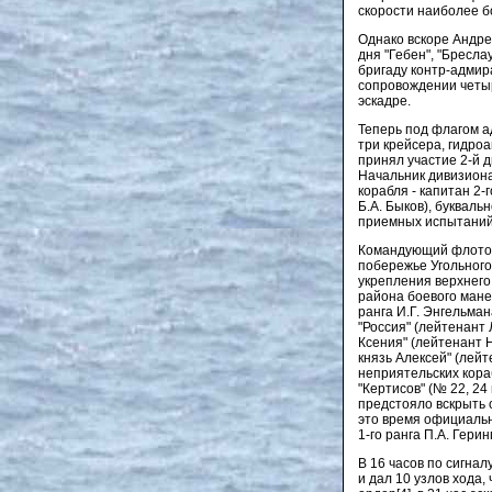
скорости наиболее б
Однако вскоре Андрей
дня "Гебен", "Бресла
бригаду контр-адмира
сопровождении четы
эскадре.
Теперь под флагом а
три крейсера, гидро
принял участие 2-й д
Начальник дивизиона
корабля - капитан 2-г
Б.А. Быков), буквал
приемных испытаний
Командующий флотом
побережье Угольного 
укрепления верхнего
района боевого мане
ранга И.Г. Энгельман
"Россия" (лейтенант 
Ксения" (лейтенант Н
князь Алексей" (лей
неприятельских кора
"Кертисов" (№ 22, 24
предстояло вскрыть 
это время официальн
1-го ранга П.А. Герин
В 16 часов по сигнал
и дал 10 узлов хода,