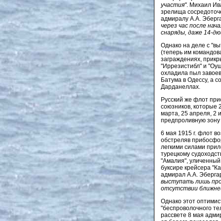
участия"
. Михаил Ив
зрелища сосредоточ
адмиралу А.А. Эберг
через час после нач
снаряды, даже 14-д
Однако на деле с "в
(теперь им командов
заграждениях, прикр
"Иррезистибл" и "Оу
охладила пыл завоев
Батума в Одессу, а 
Дарданеллах.
Русский же флот при
союзников, которые 
марта, 25 апреля, 2 
предпроливную зону 
6 мая 1915 г. флот 
обстреляв прибосфор
легкими силами прил
турецкому судоходст
"Амалия", уличенный
буксире крейсера "К
адмирал А.А. Эбергар
выступать лишь про
отсутствии ближней
Однако этот оптимис
"беспроволочного те
рассвете 8 мая адмир