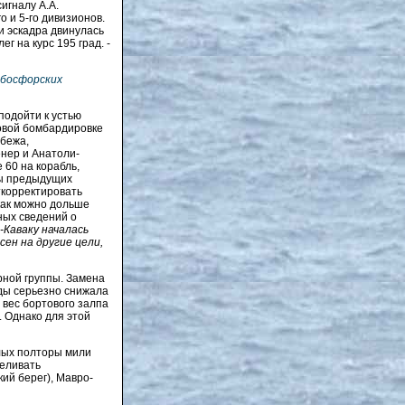
игналу А.А.
 и 5-го дивизионов.
и эскадра двинулась
г на курс 195 град. -
 босфорских
одойти к устью
совой бомбардировке
убежа,
енер и Анатоли-
 60 на корабль,
ты предыдущих
ткорректировать
как можно дольше
ных сведений о
-Каваку началась
сен на другие цели,
рной группы. Замена
ды серьезно снижала
вес бортового залпа
 Однако для этой
лых полторы мили
реливать
ий берег), Мавро-