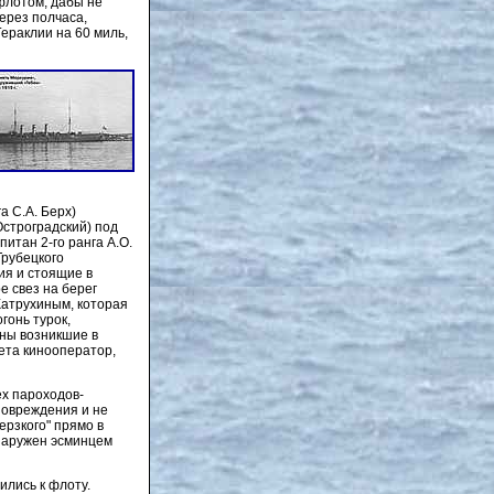
 флотом, дабы не
через полчаса,
Гераклии на 60 миль,
а С.А. Берх)
Остроградский) под
итан 2-го ранга А.О.
Трубецкого
ия и стоящие в
е свез на берег
Катрухиным, которая
гонь турок,
дны возникшие в
тета кинооператор,
ех пароходов-
повреждения и не
ерзкого" прямо в
бнаружен эсминцем
ились к флоту.