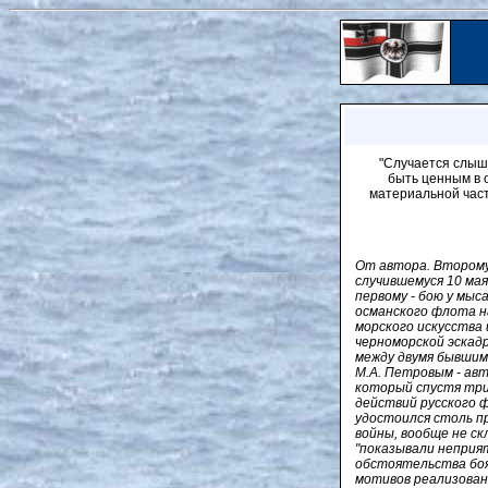
"Случается слыша
быть ценным в о
материальной част
От автора. Второму
случившемуся 10 мая
первому - бою у мыс
османского флота н
морского искусства
черноморской эскад
между двумя бывшим
М.А. Петровым - авт
который спустя три
действий русского ф
удостоился столь п
войны, вообще не с
"показывали неприят
обстоятельства боя 
мотивов реализован