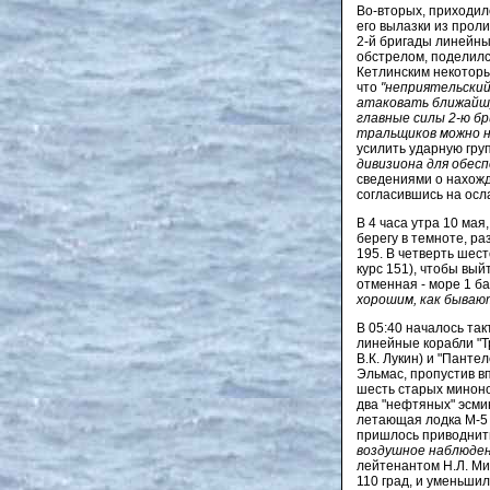
Во-вторых, приходил
его вылазки из прол
2-й бригады линейны
обстрелом, поделилс
Кетлинским некоторы
что
"неприятельский
атаковать ближайшу
главные силы 2-ю бр
тральщиков можно на
усилить ударную гру
дивизиона для обесп
сведениями о нахожд
согласившись на осл
В 4 часа утра 10 мая
берегу в темноте, раз
195. В четверть шест
курс 151), чтобы вый
отменная - море 1 ба
хорошим, как бываю
В 05:40 началось та
линейные корабли "Тр
В.К. Лукин) и "Панте
Эльмас, пропустив в
шесть старых миноно
два "нефтяных" эсми
летающая лодка М-5 
пришлось приводнить
воздушное наблюден
лейтенантом Н.Л. Ми
110 град, и уменьшил