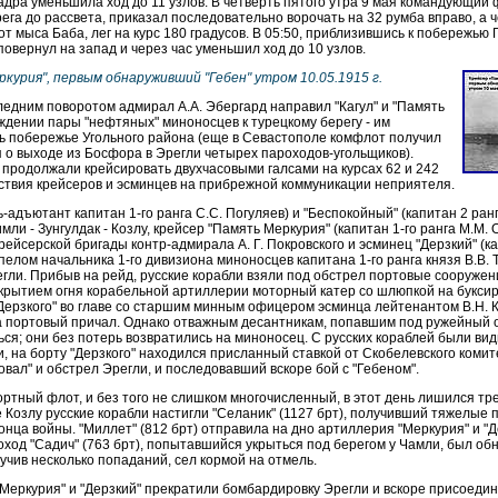
скадра уменьшила ход до 11 узлов. В четверть пятого утра 9 мая командующий
ега до рассвета, приказал последовательно ворочать на 32 румба вправо, а 
от мыса Баба, лег на курс 180 градусов. В 05:50, приблизившись к побережью 
овернул на запад и через час уменьшил ход до 10 узлов.
курия", первым обнаруживший "Гебен" утром 10.05.1915 г.
едним поворотом адмирал А.А. Эбергард направил "Кагул" и "Память
ждении пары "нефтяных" миноносцев к турецкому берегу - им
 побережье Угольного района (еще в Севастополе комфлот получил
 о выходе из Босфора в Эрегли четырех пароходов-угольщиков).
продолжали крейсировать двухчасовыми галсами на курсах 62 и 242
йствия крейсеров и эсминцев на прибрежной коммуникации неприятеля.
ь-адъютант капитан 1-го ранга С.С. Погуляев) и "Беспокойный" (капитан 2 ранг
ли - Зунгулдак - Козлу, крейсер "Память Меркурия" (капитан 1-го ранга М.М. 
ейсерской бригады контр-адмирала А. Г. Покровского и эсминец "Дерзкий" (кап
елом начальника 1-го дивизиона миноносцев капитана 1-го ранга князя В.В. 
егли. Прибыв на рейд, русские корабли взяли под обстрел портовые сооружен
икрытием огня корабельной артиллерии моторный катер со шлюпкой на буксир
ерзкого" во главе со старшим минным офицером эсминца лейтенантом В.Н. 
 портовый причал. Однако отважным десантникам, попавшим под ружейный о
ся; они без потерь возвратились на миноносец. С русских кораблей были ви
и, на борту "Дерзкого" находился присланный ставкой от Скобелевского коми
вал" и обстрел Эрегли, и последовавший вскоре бой с "Гебеном".
ртный флот, и без того не слишком многочисленный, в этот день лишился тр
е Козлу русские корабли настигли "Селаник" (1127 брт), получивший тяжелые 
нца войны. "Миллет" (812 брт) отправила на дно артиллерия "Меркурия" и "Д
роход "Садич" (763 брт), попытавшийся укрыться под берегом у Чамли, был о
учив несколько попаданий, сел кормой на отмель.
 Меркурия" и "Дерзкий" прекратили бомбардировку Эрегли и вскоре присоедин