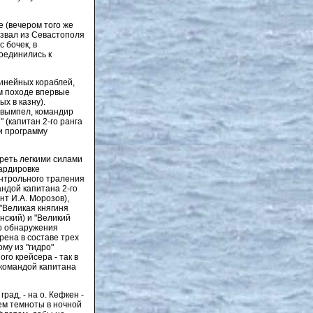
е (вечером того же
вызвал из Севастополя
с бочек, в
оединились к
линейных кораблей,
м походе впервые
х в казну).
-вымпел, командир
" (капитан 2-го ранга
и программу
реть легкими силами
бардировке
онтрольного траления
ндой капитана 2-го
нт И.А. Морозов),
 "Великая княгиня
нский) и "Великий
го обнаружения
рена в составе трех
му из "гидро"
го крейсера - так в
 командой капитана
рад, - на о. Кефкен -
ием темноты в ночной