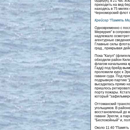
ордер[4], в 21 час э
приходить на вид бер
находясь в 75 милях 
Черноморский флот п
Крейсер "Память Мер
Одновременно с посл
Меркурия" в сопрово
надлежало осмотреть
агентурные сведения
Главные силы флота 
град., прикрывая де
Пока "Кагул" (флигел
обходили район Килим
флагом начальника кр
Гадд) под брейд-вымп
проложили курс к Эр
гавани суда. Под пр
подрывную партию "Д
высадилась прямо на
пришлось ретировать
порту пожары. Кстат
который "зафильмиро
Оттоманский транспо
угольщиков. В район
восстановленый до ко
гавани Эрегли, а па
"Беспокойный" и, пол
Около 11:40 "Память