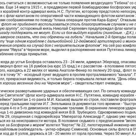
ось считаться с возможностью не только появления вездесущего "Гебена" со 
ива. Еще 14 марта 1915 г., в преддверии первой бомбардировки босфорских у
х кораблей контр-адмирал князь Н.С. Путятин, которому предстояло непосре
я с флаг-капитаном по оперативной части командующего флотом капитаном 1-
ми соображениями по поводу "плана операции против Кара-Бурну". Отказывая
 флот не прибегнет воспользоваться столь благоприятным случаем и не
ю группу"
, осторожный князь Николай Сергеевич предупреждал флаг-капит
игаду поддержать не могут. Если из боя выйдут корабли (линейные. - Д.К.)
верное сказать, что они обречены на гибель"
. Начальник 2-й бригады пол
ппу
"еще одним кораблем с дальнобойной 12-дюймовой артиллерией и минон
ечения отряда на случай боя с неприятельским флотом"
. На сей раз комфл
ении "Явуза" в Черном море, выделил в распоряжение князя Путятина линко
абление отряда прикрытия.
, когда до устья Босфора оставалось 23 - 24 мили, адмирал Эбергард, опасав
вернул флот на 16 румбов (на курс 15 град.) и с рассветом - в половине пятого 
ого, находясь в 22 милях от маяка Анатоли-Фенер по пеленгу 20 град., флот п
ти в точку "А" - исходный пункт ведущего в пролив протраливаемого "канала". 
лл, прекрасная видимость, и только берега покрывала легкая мгла.
"День обе
т хороши весенние дни на Черном море"
, - свидетельствует очевидец.
ктическое развертывание ударных и обеспечивающих сил. По сигналу коман
и Святителя" (флаг контр-адмирала князя Н.С. Путятина, командир корабля -
леймон" (капитан 1-го ранга М.И. Каськов) вышли из строя, поставили фортрал
перед тральщики партии И.Г. Энгельмана (в документах того времени - "быст
сцев 4-го и 5-го дивизионов с парными тралами. В охранение линкоров ударн
нца 1-го дивизиона под командой князя В.В. Трубецкого. Одновременно подня
№ 29, спущенная с гидрокрейсера "Император Александр I", однако уже чере
ся из-за неисправности мотора. В половине седьмого с предписанием
"вест
ие за Босфором и морем"
взлетел "Кертис" № 22, пилотируемый инженер-ме
хайловым (наблюдатель - унтер-офицер Семенов). Основные силы флота в 05:
и ход до 6 узлов, держась в 18 - 20 милях от горла пролива. Через 50 минут А