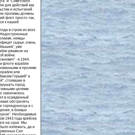
та" и "Советского
бли для действий как
льства и испытаний
ские проливы должны
ий флот просто так,
ся к нашей.
года в строю из всех
. Недостроенные
колаеве, немцы
ефицит сырья, очень
йбышев", уже
абли ржавели на
ой войне.
анович" - в 1944.
м флоте корабли
ированными в проливе
корабли или
Максим Горький" и
й", стоявшие в
зрушать город.
стижными целями.
то закончилось
дил в осажденный
певая обстрелять
ки торпедоносца и с
дения, в боевых
Фрунзе". Необходимые
ом 1943 года крейсер
лся на суше. Мы
было избежать, да и
оруженных Сил