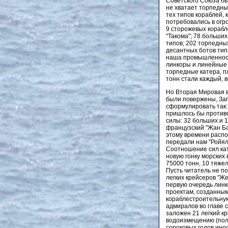
Советского Союза бы
не хватает торпедны
тех типов кораблей,
потребовались в огр
9 сторожевых корабл
"Такома"; 78 больших
типов; 202 торпедных 
десантных ботов типа
наша промышленность
линкоры и линейные 
торпедные катера, пл
тонн стали каждый, 
Но Вторая Мировая в
были повержены, Зап
сформулировать так:
пришлось бы противо
силы: 32 больших и 
французский "Жан Ба
этому времени распо
передали нам "Ройял
Соотношение сил кат
новую гонку морских
75000 тонн, 10 тяжел
Пусть читатель не п
легких крейсеров "Же
первую очередь линк
проектам, созданным
кораблестроительну
адмиралов во главе с
заложен 21 легкий кр
водоизмещению (полн
сороковых годов ин