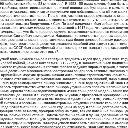
90 кабельтовых (более 53 километров). В 1953 - 55 годах должны были быть 
х крейсера, проектировавшихся по личной инициативе Кузнецова, и семь легк
осцев отказались, посчитав их ненужными при действиях флота вблизи своих
существление этих планов. После того, как новое старое руководство страны
ь на вершине власти, настало время критически взглянуть на гигантское ста
аны строительства Вооруженных Сил. По всей видимости, был избран путь отка
с капиталистическим миром, существовавшей с 1917 года, что сделало ненуж
и у американцев уже было ядерное оружие, возможности которого во многом св
женных Сил с обычным оружием. Наращивание количества ядерных зарядов 
 его доставки за океан представлялось куда более целесообразным расход
ств, чем строительство десятков океанских кораблей или выпуск тысяч тяжелы
водства СССР был и зарубежный опыт последних пятнадцати лет, касающий
ем же свидетельствовал этот опыт?
тной гонки начался в мире в середине тридцатых годов двадцатого века, когд
Мировой войной, начала накаляться. В 1922 году в Вашингтоне были подписа
чество крупных кораблей в составе флотов ведущих мировых держав, а такж
ем на десять лет в военном кораблестроении воцарилось затишье, внезапно 
 Крупнейшие морские державы начали интенсивное строительство новых лин
бо вовсе отказавшись от выполнения Вашингтонских соглашений, либо выпол
 1935 году закладывается линкор "Ришелье", в 1936 году однотипный "Жан Бар"
алось строительство четвертого линкора улучшенного проекта "Гасконь", но 
льные корабли полным водоизмещением 45000 тонн (после модернизации воз
становки до 180000 л.с., скоростью до 32 узлов, с прекрасным бронировани
ой пояс 330 мм, башни до 430 мм, палубы в сумме 190-210 мм), сильной прот
й системы и восемью 380-миллиметровыми орудиями главного калибра с дли
0 года "Ришелье" и "Жан Бар" были спущены на воду и спешно достраивались,
Франция пала за месяц, проиграв войну на суше, так что новейшие линкоры, д
ли бы помочь своей стране. Помочь смогли бы танки и пушки, сделанные из то
енужные линкоры. Французы успели увести корабли в колонии - "Ришелье" в Да
шая их судьба интересна. Линкоры успели повоевать с англичанами и америк
од контроль бесхозную французскую собственность. "Жан Бар" получил тяж