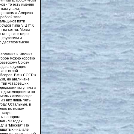
 ВМФ катастрофически
ов - то есть именно
 наступали,
едоставила Америка:
ораблей типа
ральщиков пяти
 судов типа "ЛЦТ"; 6
т на сотни. Могла
ые мощные в мире
 грузовики и
о десятков тысяч
 Германия и Япония
торое можно коротко
Советскому Союзу
 года следующие
ые в строй
рейсеров. ВМФ СССР к
зя, но англичане
 три устаревших.
ередышки вступила в
а водоизмещением по
6 малых авианосцев.
 Из них лишь пять
году. Остальные, в
ояло по новым
т такую
ты напором
48 - 53 годах
д" и "Москва". По
идцатых - начале
удиями с невиданной