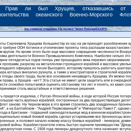
Прав ли был Хрущев, отказавшись от
роительства океанского Военно-Морского Фло
[
на главную страницу
] [
в раздел "флот России/СССР"
]
ты Сергеевича Хрущева большинству из нас на ум приходят разоблачение к
о трибуне ООН ботинок и утопические проекты типа распашки казахстанских 
м кругом. Но кроме этого было еще массовое сокращение численности Воору
овка деятельности Военно-Промышленного Комплекса. Наиболее сильно это 
дине пятидесятых годов теперь уже прошедшего века пережил сворачивание 
 программ, разрезку на металлолом строящихся кораблей и массовое увольн
ладшего офицера из песни Высоцкого, которому пришлось работать шахтеро
ьера которых внезапно рухнула, а также у конструкторов и строителей корабл
 плоды своего труда, были все основания ненавидеть Хрущева. Их можно пон
ли правы, а Хрущев - нет? Эта статья не имеет цели защитить или в очередной
есте спокойно попытаемся оценить обстановку тех лет и понять, из каких с
 принимая столь масштабные и ответственные решения.
ть придется издалека, с Русско-Японской войны, в ходе которой Россия потер
ольшую часть крупных кораблей, построенных за два предшествующих десят
флот заново. На Черном море в это время строились два эскадренных бронен
ий", а на Балтийском - "Андрей Первозванный" и "Император Павел I", однако
 года в Британии - тогдашней законодательнице мод в военном кораблестроени
инципиально новый боевой корабль сделал устаревшими все броненосцы всех 
троенные, и положил начало новому классу боевых кораблей - линкоров, дом
ровой войны. Кораблестроители очень быстро оценили преимущества "Дредно
дредноутная гонка. С 1908 года линкоры дредноутного типа начинают вступа