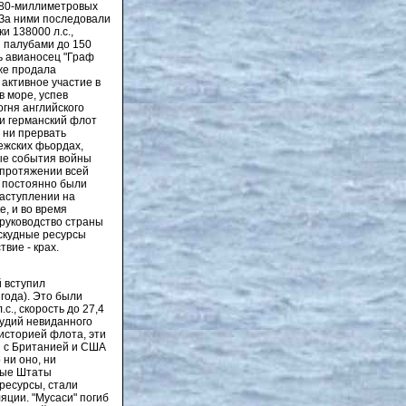
 280-миллиметровых
 За ними последовали
и 138000 л.с.,
и палубами до 150
ь авианосец "Граф
аже продала
 активное участие в
в море, успев
огня английского
чи германский флот
 ни прервать
ежских фьордах,
ные события войны
 протяжении всей
е постоянно были
наступлении на
е, и во время
 руководство страны
 скудные ресурсы
вие - крах.
й вступил
 года). Это были
., скорость до 27,4
рудий невиданного
историей флота, эти
я с Британией и США
 ни оно, ни
ные Штаты
ресурсы, стали
яции. "Мусаси" погиб