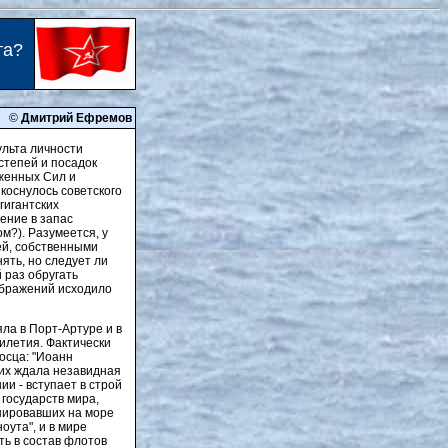
та?
©
Дмитрий Ефремов
ульта личности
степей и посадок
женных Сил и
коснулось советского
гигантских
ение в запас
м?). Разумеется, у
ей, собственными
ять, но следует ли
 раз обругать
оображений исходило
яла в Порт-Артуре и в
илетия. Фактически
осца: "Иоанн
 их ждала незавидная
и - вступает в строй
государств мира,
инировавших на море
ута", и в мире
ть в состав флотов