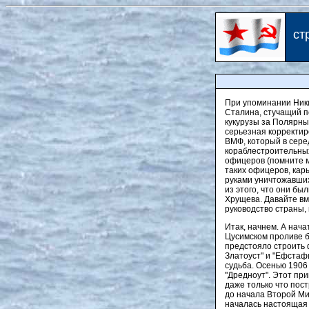
ст
При упоминании Ники
Сталина, стучащий п
кукурузы за Полярны
серьезная корректир
ВМФ, который в сере
кораблестроительных
офицеров (помните м
таких офицеров, кар
руками уничтожавших
из этого, что они бы
Хрущева. Давайте вм
руководство страны,
Итак, начнем. А нача
Цусимском проливе б
предстояло строить 
Златоуст" и "Ефстаф
судьба. Осенью 1906
"Дредноут". Этот пр
даже только что пос
до начала Второй Ми
началась настоящая 