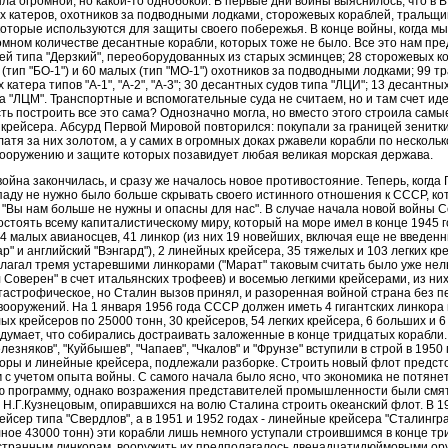
ла огромной, но какой-то однобокой. В первые дни войны выяснилось, что в
х катеров, охотников за подводными лодками, сторожевых кораблей, тральщик
 которые используются для защиты своего побережья. В конце войны, когда мы
омном количестве десантные корабли, которых тоже не было. Все это нам пр
ей типа "Дерзкий", переоборудованных из старых эсминцев; 28 сторожевых к
 (тип "БО-1") и 60 малых (тип "МО-1") охотников за подводными лодками; 99 т
катера типов "А-1", "А-2", "А-3"; 30 десантных судов типа "ЛЦИ"; 13 десантных
 "ЛЦМ". Транспортные и вспомогательные суда не считаем, но и там счет иде
 построить все это сама? Однозначно могла, но вместо этого строила сам
крейсера. Абсурд Первой Мировой повторился: покупали за границей зенитки,
атя за них золотом, а у самих в огромных доках ржавели корабли по нескольк
вооружению и защите которых позавидует любая великая морская держава.
ойна закончилась, и сразу же началось новое противостояние. Теперь, когда
аду не нужно было больше скрывать своего истинного отношения к СССР, ко
 "Вы нам больше не нужны и опасны для нас". В случае начала новой войны 
стоять всему капиталистическому миру, который на море имел в конце 1945
14 малых авианосцев, 41 линкор (из них 19 новейших, включая еще не введенн
р" и английский "Вэнгард"), 2 линейных крейсера, 35 тяжелых и 103 легких к
лагал тремя устаревшими линкорами ("Марат" таковым считать было уже нель
 Соверен" в счет итальянских трофеев) и восемью легкими крейсерами, из них
астрофическое, но Сталин вызов принял, и разоренная войной страна без п
 вооружений. На 1 января 1956 года СССР должен иметь 4 гигантских линкор
ых крейсеров по 25000 тонн, 30 крейсеров, 54 легких крейсера, 6 больших и 
одумает, что собирались достраивать заложенные в конце тридцатых корабли.
лезняков", "Куйбышев", "Чапаев", "Чкалов" и "Фрунзе" вступили в строй в 1950 
оры и линейные крейсера, подлежали разборке. Строить новый флот предст
 с учетом опыта войны. С самого начала было ясно, что экономика не потяне
ю программу, однако возражения представителей промышленности были смя
 Н.Г.Кузнецовым, опиравшихся на волю Сталина строить океанский флот. В 19
ейсер типа "Свердлов", а в 1951 и 1952 годах - линейные крейсера "Сталингра
ое 43000 тонн) эти корабли лишь немного уступали строившимся в конце тр
остранным линкорам, вооружить их предполагалось двенадцатидюймовыми ор