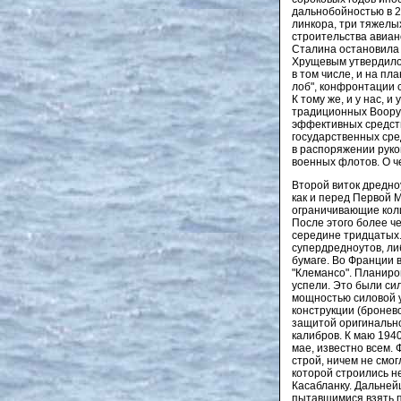
дальнобойностью в 2
линкора, три тяжелы
строительства авиан
Сталина остановила о
Хрущевым утвердилос
в том числе, и на пл
лоб", конфронтации 
К тому же, и у нас, 
традиционных Воору
эффективных средств
государственных сред
в распоряжении руко
военных флотов. О ч
Второй виток дредноу
как и перед Первой 
ограничивающие коли
После этого более ч
середине тридцатых.
супердредноутов, ли
бумаге. Во Франции в
"Клемансо". Планиров
успели. Это были си
мощностью силовой у
конструкции (бронев
защитой оригинально
калибров. К маю 194
мае, известно всем. 
строй, ничем не смог
которой строились н
Касабланку. Дальней
пытавшимися взять п