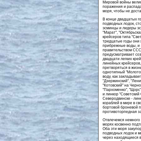
Мировой войны велик
поражения и распада
моря, чтобы не дост
В конце двадцатых г
подводных лодок, ст
эсминцы и лидеры эс
"Марат", "Октябрьска
крейсеров типа "Свет
тридцатые годы они 
прибрежные воды, и 
правительством СССР
предусматривает соз
двадцати легких кре
линейных крейсеров,
претворяться в жизн
однотипный "Молотов"
воду, как закладывае
"Дзержинский", "Лени
"Котовский" на Черн
"Пархоменко", "Щорс
и линкор "Советский 
Северодвинске - лин
кораблей в мире в с
бортовой броневой п
противоторпедная за
Отвлечемся немного 
морях косвенно подт
Оба эти моря закупо
подводных лодок и м
через находящиеся в 