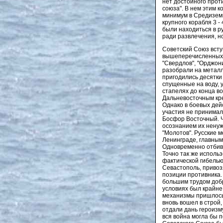
нет достойного проти
союза". В нем этим к
минимум в Средиземн
крупного корабля 3 
были находиться в ру
ради развлечения, но
Советский Союз вступ
вышеперечисленных к
"Свердлов", "Орджон
разобрали на метал
пригодились десятки
спущенные на воду, 
стапелях до конца во
Дальневосточным крей
Однако в боевых дей
участия не принимал
Босфор Восточный. Ч
осознанием их ненужн
"Молотов". Русские м
Ленинграде, главным
Одновременно отбив
Точно так же исполь
фактической гибелью
Севастополь, привоз
позиции противника. 
большим трудом добр
условиях был крайне
механизмы пришлось 
вновь вошел в строй
отдали дань героизм
вся война могла бы 