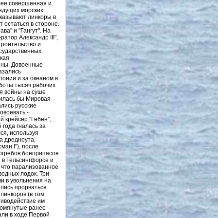
лее совершенная и
ведущих морских
аказывают линкоры в
 остаться в стороне.
ва" и "Гангут". На
атор Александр III",
Строительство и
осударственных
ская
йны. Довоенные
азались
онии и за океаном в
аботы тысяч рабочих
я войны на суше
чилась бы Мировая
лись русские
овоевать -
 крейсер "Гебен",
 года гналась за
лся, используя
а дредноута,
ман I"), после
погребов боеприпасов
 в Гельсингфорсе и
, что парализованное
водных лодок. Три
и в увольнения на
ались прорваться
 линкоров (в том
отиводействие им
упомянутые ранее
али в ходе Первой