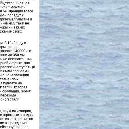
ейнджер" 8 ноября
н" и "Бархэм" и
ли бы Франция вовсе
абли попадут к
принимал участие в
иком ему так и не
коры ни в каких
ержание своих
. В 1942 году в
коры вполне
ановки 140000 л.с.,
ашни до 350 мм,
оль же бесполезными,
верной Африке. Для
раетесь наступать (а
ии были проблемы.
чи об обеспечении
итальянских
результате на
Италии, которая
 оккупация. "Рома"
 перехода
рио") стали
 когда их империя,
ре огромные эскадры
сь своего флота, но
ное возрождение
нейзенау": полное