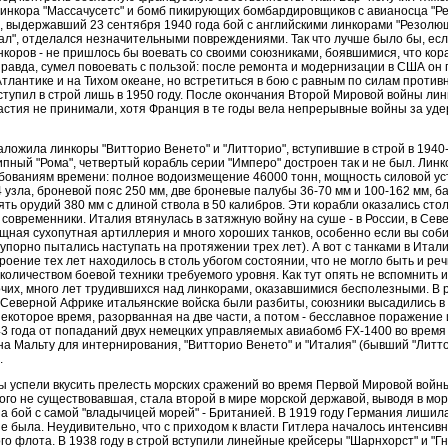
линкора "Массачусетс" и бомб пикирующих бомбардировщиков с авианосца "Р
", выдержавший 23 сентября 1940 года бой с английскими линкорами "Резолюш
ал", отделался незначительными повреждениями. Так что лучше было бы, ес
нкоров - не пришлось бы воевать со своими союзниками, боявшимися, что кор
правда, сумел повоевать с пользой: после ремонта и модернизации в США он 
тлантике и на Тихом океане, но встретиться в бою с равным по силам противн
ступил в строй лишь в 1950 году. После окончания Второй Мировой войны лин
астия не принимали, хотя Франция в те годы вела непрерывные войны за уд
аложила линкоры "Витторио Венето" и "Литторио", вступившие в строй в 1940-м
ипный "Рома", четвертый корабль серии "Имперо" достроен так и не был. Лин
бованиям времени: полное водоизмещение 46000 тонн, мощность силовой уст
4 узла, броневой пояс 250 мм, две броневые палубы 36-70 мм и 100-162 мм, б
ять орудий 380 мм с длиной ствола в 50 калибров. Эти корабли оказались ст
 современники. Италия втянулась в затяжную войну на суше - в России, в Се
щная сухопутная артиллерия и много хороших танков, особенно если вы соби
упорно пытались наступать на протяжении трех лет). А вот с танками в Итал
оение тех лет находилось в столь убогом состоянии, что не могло быть и ре
оличеством боевой техники требуемого уровня. Как тут опять не вспомнить 
очих, много лет трудившихся над линкорами, оказавшимися бесполезными. В 
Северной Африке итальянские войска были разбиты, союзники высадились в 
екоторое время, разорванная на две части, а потом - бесславное поражение и
43 года от попаданий двух немецких управляемых авиабомб FX-1400 во время
на Мальту для интернирования, "Витторио Венето" и "Италия" (бывший "Литто
.
 успели вкусить прелесть морских сражений во время Первой Мировой войны,
того не существовавшая, стала второй в мире морской державой, выводя в мо
а бой с самой "владычицей морей" - Британией. В 1919 году Германия лишила
е была. Неудивительно, что с приходом к власти Гитлера началось интенсив
го флота. В 1938 году в строй вступили линейные крейсеры "Шарнхорст" и "Г