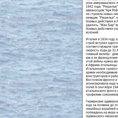
огня американского 
1942 года. "Ришелье
авианосцем "Арк Рой
не строила новых ли
немцам. "Ришелье", 
боевых действиях в А
удалось. "Жан Бар" в
боевых действиях уч
колоний.
Италия в 1934 году з
строй вступил однот
соответствовали тре
скорость хода до 31,
главный калибр - дев
как и их французские
этой войны нужна мо
в Африке итальянцы 
Итальянское танкостр
армии необходимым к
конструкторов и раб
Восточном фронте и 
агонизировала еще н
погиб 9 сентября 19
итальянского флота 
трофеями союзников
Германские адмиралы
еще за полвека до э
линейных кораблей н
побеждена на море н
германского океанско