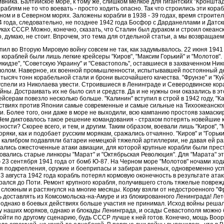
вника. Балтийское море, к тому же, слишком мелкое для гигантских "Кронштад
ораблям не то что воевать - просто ходить опасно. Так что строились эти кора
ом и в Северном морях. Заложены корабли в 1938 - 39 годах, время строите
- 4 года, следовательно, не позднее 1942 года Босфор с Дарданеллами и Дат
ках СССР. Можно, конечно, сказать, что Сталин был дураком и строил океанск
, думаю, не стоит. Впрочем, это тема для отдельной статьи, а мы возвращаем
ил во Вторую Мировую войну совсем не так, как задумывалось. 22 июня 1941 
ораблей были лишь легкие крейсеры "Киров", "Максим Горький" и "Молотов"
икидзе", "Советскую Украину" и "Севастополь", оставшиеся в захваченном Ни
лолом. Наверное, их военной промышленности, испытывавшей постоянный д
 тысяч тонн корабельной стали и брони высочайшего качества. "Фрунзе" и "Ку
успели из Николаева увести. Строившиеся в Ленинграде и Северодвинске кор
йны. Достраивать их не было сил и средств. Да и не нужны они оказались в эт
серам повезло несколько больше. "Калинин" вступил в строй в 1942 году, "Каг
ствиях против Японии самые современные и самые сильные на Тихоокеанско
и. Более того, они даже в море не выходили, всю кампанию простояв замаск
ем диктовалось такое решение командования - страхом потерять новейшие 
ости? Скорее всего, и тем, и другим. Таким образом, воевали лишь "Киров", "
оряки, как и подобает русским морякам, сражались отчаянно. "Киров" и "Горьки
 калибром подавляли батареи немецкой тяжелой артиллерии, не давая ей ра
ались ожесточенные атаки авиации, для которой крупные корабли были пре
зовались старые линкоры "Марат" и "Октябрьская Революция". Для "Марата" э
 23 сентября 1941 года от бомб Ю-87. На Черном море "Молотов" ночами хо
я подкрепления, оружие и боеприпасы и забирая раненых, одновременно ус
3 августа 1942 года корабль потерял кормовую оконечность в результате ата
ался до Поти. Ремонт крупного корабля, получившего столь тяжелые повреж
 сложным и растянулся на многие месяцы. Корму взяли от недостроенного "
доставлять из Комсомольска-на-Амуре и из блокированного Ленинграда! Лет
, однако в боевых действиях больше участия не принимал. Исход войны реша
у наших моряков, однако и блокады Ленинграда, и осады Севастополя можно 
пойти по другому сценарию, будь СССР лучше к ней готов. Конечно, мощь Во