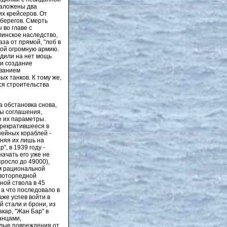
заложены два
их крейсеров. От
 берегов. Смерть
 во главе с
линское наследство,
за от прямой, "лоб в
ной огромную армию.
одили на нет мощь
и создание
ованием
х танков. К тому же,
ся строительства
а обстановка снова,
ны соглашения,
е их параметры.
прекратившееся в
ейных кораблей -
няя их лишь на
, в 1939 году -
начать его уже не
росло до 49000),
ем рациональной
ивоторпедной
ной ствола в 45
 а что последовало в
аже успев войти в
й стали и брони, из
кар, "Жан Бар" в
анцами,
елые повреждения от