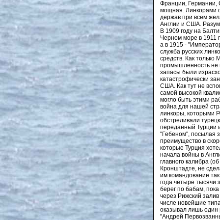
Франции, Германии, 
мощная. Линкорами о
держав при всем жел
Англии и США. Разум
В 1909 году на Балти
Черном море в 1911 г
а в 1915 - "Императо
служба русских линк
средств. Как только
промышленность не 
запасы были израсхо
катастрофически зан
США. Как тут не всп
самой высокой квали
могло быть этими ра
война для нашей стр
линкоры, которыми Р
обстреливали турецк
переданный Турции и
"Гебеном", посылая з
преимущество в скор
которые Турция хотел
начала войны в Англ
главного калибра (о
Кронштадте, не сдел
им командование так 
года четыре тысячи 
берег по бабам, пок
через Рижский залив 
числе новейшие типа
оказывал лишь один 
"Андрей Первозванны