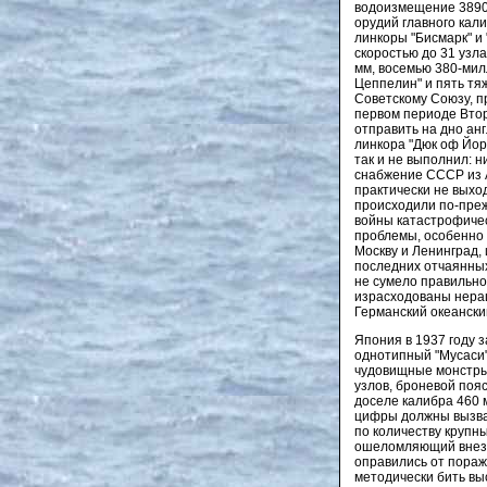
водоизмещение 38900
орудий главного кал
линкоры "Бисмарк" и
скоростью до 31 узл
мм, восемью 380-мил
Цеппелин" и пять тя
Советскому Союзу, пр
первом периоде Втор
отправить на дно анг
линкора "Дюк оф Йорк
так и не выполнил: 
снабжение СССР из А
практически не выход
происходили по-преж
войны катастрофичес
проблемы, особенно в
Москву и Ленинград, и
последних отчаянных
не сумело правильно
израсходованы нераци
Германский океанский
Япония в 1937 году з
однотипный "Мусаси",
чудовищные монстры 
узлов, броневой поя
доселе калибра 460 
цифры должны вызват
по количеству крупны
ошеломляющий внеза
оправились от пораж
методически бить вы