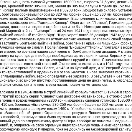
 тонн, мощность силовой установки 160000 л.с., скорость 31,5 узел, девять
ибра, броневой пояс 305-330 мм, башни до 305 мм, палубы в сумме до 152 мм.
 "Тирпиц" полным водоизмещением в 50900 тонн, мощностью силовой установк
а, бортовым броневым поясом до 320 мм, броней башен до 360 мм, броневым
лиметровыми 52-калиберными орудиями. В дополнение к линкорам строилис
желых крейсеров типа "Адмирал Хиппер". Один из них, "Лютцов", Германия д
авда, достроен и введен в строй он так и не был. Немецкие линкоры приняли
ой Мировой войны. "Бисмарк" погиб 24 мая 1941 года в первом своем выходе 
лийский линейный крейсер "Худ". "Шарнхорст" погиб 26 декабря 1943 года от 
", пытаясь атаковать один из атлантических конвоев. Но главной своей зада
ни заставить Британию выйти из войны, обеспечив Германии лишь один фронт,
мерики немцы не смогли. После гибели "Бисмарка" "Тирпиц" прятался в норв
я в море, но все-таки нашел свой конец от бомб английской авиации. А глав
нему на суше, где для победы необходимы артиллерия и танки. Вермахту на
ки не хватало количества артиллерийских орудий и танков. С качеством тож
 сравнении с советской техникой. Эта нехватка сказалась и в 1941 году при 
 в 42-м во время броска к Волге, и в 43-м на Курской дуге, и в Северной Африк
 контрнаступлений в Арденнах и у озера Балатон. Снова знакомая картина -
 спланировать войну, верно определить ее характер. В результате и без того
онально, во многом впустую, поставленные цели не достигнуты, и, как следст
 флот снова, как и четверть века назад, пошел на металлолом.
аложила и в 1941-м ввела в строй линейный корабль "Ямато". В 1942-м в стро
 третий корабль серии "Синано" был достроен как авианосец (в строю с 1944
полным водоизмещением 72800 тонн, мощность силовой установки 153500 л.с
с 410 мм, бронепалубы в сумме 230-250 мм, броня башен до 650 мм, девять о
мм, стреляющие снарядами весом 1460 кг. У любого человека, увлекающегося 
ь благоговейный трепет. Ограниченная в ресурсах Япония не могла тягатьс
х кораблей, поэтому ставка была сделана на качественное превосходство. Но
пный удар по американскому флоту в Перл-Харборе не помогли. Соединен
ений, и, опираясь на свою огромную индустриальную мощь и неисчерпаемые 
сокомерную Японскую Империю, пока не добились ее безоговорочной капитул