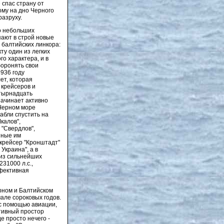
 спас страну от
ому на дно Черного
разруху.
о небольших
пают в строй новые
 балтийских линкора:
ту один из легких
го характера, и в
боронять свои
936 году
ет, которая
 крейсеров и
етырнадцать
начинает активно
 Черном море
рабли спустить на
калов",
 "Свердлов",
пные им
 крейсер "Кронштадт"
Украина", а в
 из сильнейших
31000 л.с.,
ффективная
рном и Балтийском
але сороковых годов.
 с помощью авиации,
ативный простор
е просто нечего -