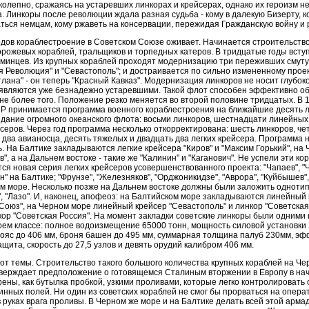
олепно, сражаясь на устаревших линкорах и крейсерах, однако их героизм не
. Линкоры после революции ждала разная судьба - кому в далекую Бизерту, к
аться немцам, кому ржаветь на консервации, пережидая Гражданскую войну и 
одов кораблестроение в Советском Союзе оживает. Начинается строительств
орожевых кораблей, тральщиков и торпедных катеров. В тридцатые годы всту
минцев. Из крупных кораблей проходят модернизацию три переживших смуту
я Революция" и "Севастополь"; и достраивается по сильно измененному проек
лана" - он теперь "Красный Кавказ". Модернизация линкоров не носит глубоко
являются уже безнадежно устаревшими. Такой флот способен эффективно о
не более того. Положение резко меняется во второй половине тридцатых. В 1
 принимается программа военного кораблестроения на ближайшие десять л
дание огромного океанского флота: восьми линкоров, шестнадцати линейных
йсеров. Через год программа несколько откорректирована: шесть линкоров, ч
 два авианосца, десять тяжелых и двадцать два легких крейсера. Программа 
ь. На Балтике закладываются легкие крейсера "Киров" и "Максим Горький", на
, а на Дальнем востоке - такие же "Калинин" и "Каганович". Не успели эти ко
тся новая серия легких крейсеров усовершенствованного проекта: "Чапаев", "Ч
н" на Балтике; "Фрунзе", "Железняков", "Орджоникидзе", "Аврора", "Куйбышев",
ом море. Несколько позже на Дальнем востоке должны были заложить одноти
", "Лазо". И, наконец, апофеоз: на Балтийском море закладываются линейный
Союз", на Черном море линейный крейсер "Севастополь" и линкор "Советская 
кор "Советская Россия". На момент закладки советские линкоры были одними
воем классе: полное водоизмещение 65000 тонн, мощность силовой установки 2
ояс до 406 мм, броня башен до 495 мм, суммарная толщина палуб 230мм, э
щита, скорость до 27,5 узлов и девять орудий калибром 406 мм.
от темы. Строительство такого большого количества крупных кораблей на Че
верждает предположение о готовящемся Сталиным вторжении в Европу в нач
рены, как бутылка пробкой, узкими проливами, которые легко контролировать
инных полей. Ни один из советских кораблей не смог бы прорваться на опер
руках врага проливы. В Черном же море и на Балтике делать всей этой армад