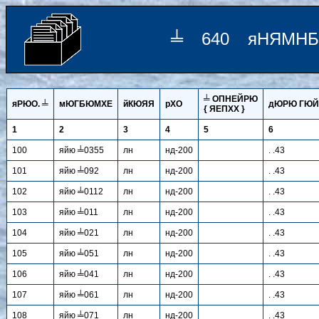
╧ 640 яНЯМНБ
╧ ОПНЕЙРЮ
яРЮО. ╧
мЮГБЮМХЕ
йКЮЯЯ
рХО
дЮРЮ ГЮ
{ ЯЕПХХ }
1
2
3
4
5
6
100
яйю ╧0355
лн
нд-200
. .43
101
яйю ╧092
лн
нд-200
. .43
102
яйю ╧0112
лн
нд-200
. .43
103
яйю ╧011
лн
нд-200
. .43
104
яйю ╧021
лн
нд-200
. .43
105
яйю ╧051
лн
нд-200
. .43
106
яйю ╧041
лн
нд-200
. .43
107
яйю ╧061
лн
нд-200
. .43
108
яйю ╧071
лн
нд-200
. .43