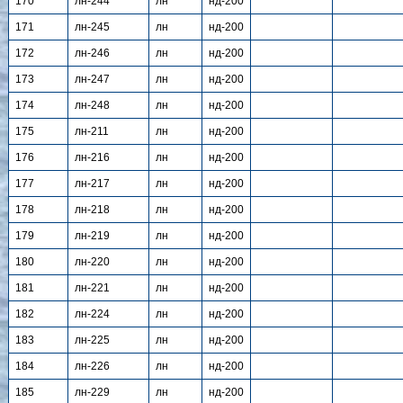
170
лн-244
лн
нд-200
171
лн-245
лн
нд-200
172
лн-246
лн
нд-200
173
лн-247
лн
нд-200
174
лн-248
лн
нд-200
175
лн-211
лн
нд-200
176
лн-216
лн
нд-200
177
лн-217
лн
нд-200
178
лн-218
лн
нд-200
179
лн-219
лн
нд-200
180
лн-220
лн
нд-200
181
лн-221
лн
нд-200
182
лн-224
лн
нд-200
183
лн-225
лн
нд-200
184
лн-226
лн
нд-200
185
лн-229
лн
нд-200