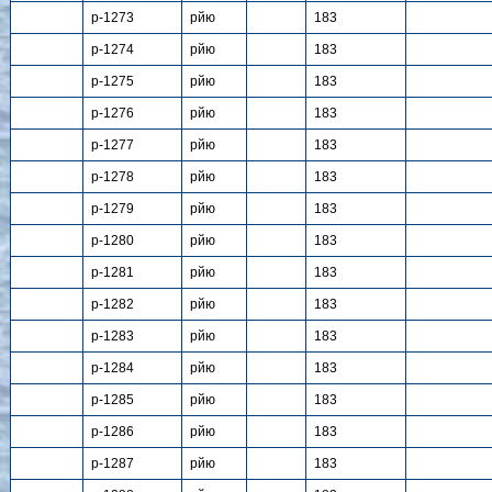
р-1273
рйю
183
р-1274
рйю
183
р-1275
рйю
183
р-1276
рйю
183
р-1277
рйю
183
р-1278
рйю
183
р-1279
рйю
183
р-1280
рйю
183
р-1281
рйю
183
р-1282
рйю
183
р-1283
рйю
183
р-1284
рйю
183
р-1285
рйю
183
р-1286
рйю
183
р-1287
рйю
183