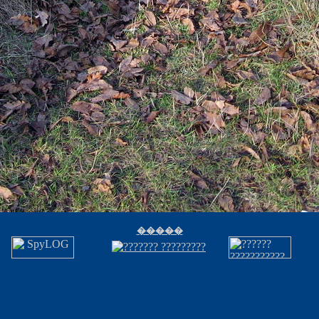
�����