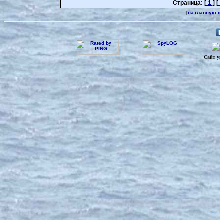
Страница: [
1
] [
[
на главную 
Сайт у