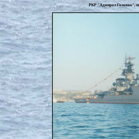
РКР "Адмирал Головко", и