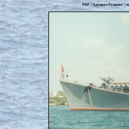
РКР "Адмирал Головко", и