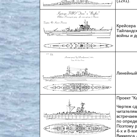
(12х1).
Крейсера 
Тайландск
войны и д
Линейный 
Проект "К
Чертеж сд
читателям
встречаем
по опреде
Поэтому р
4-х и 8-м
Виккерса 