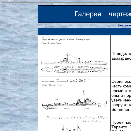
Галерея черте
[
на гла
Переделка
авиатранс
Серия эсм
честь ком
посмертн
опыта пер
увеличен
вооружени
Summner.Н
Проект мо
Таранто. 