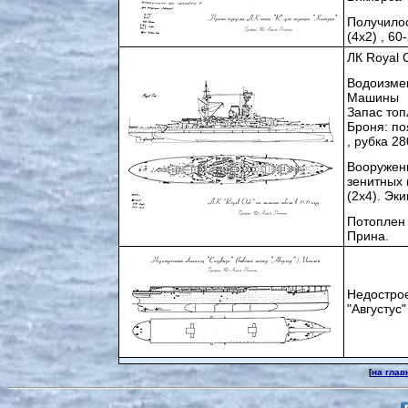
Получилос
(4х2) , 60
ЛК Royal 
Водоизме
Машины 4-
Запас топ
Броня: по
, рубка 2
Вооружени
зенитных 
(2х4). Эк
Потоплен
Прина.
Недостро
"Августус"
[
на гла