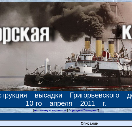
струкция высадки Григорьевского д
10-го апреля 2011 г.
[
на главную страницу
] [
в раздел "галерея"
]
Описание