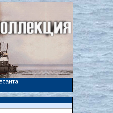
есанта