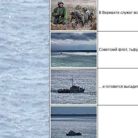
В Вермахте служат вся
Советский флот, тьфу
... и готовится высади