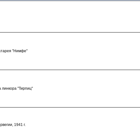
атарея "Нимфе"
а линкора "Тирпиц"
рвегии, 1941 г.