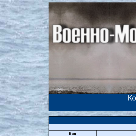
К
Вид