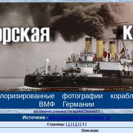
олоризированные фотографии корабл
ВМФ Германии
[
на главную страницу
] [
в раздел "галерея"
]
Источник -
blog.livedoor.jp/irootoko_jr/
Страница: [
1
] [
2
] [ 3 ]
Описание