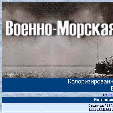
Колоризирова
[
на гла
Источник
Страница: [
1
] [
[
12
] [
13
][
14
] [