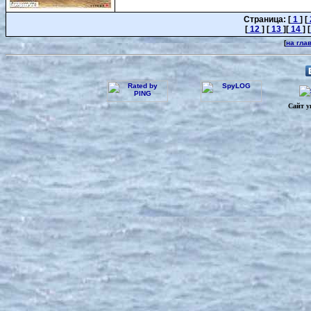
Страница: [
1
] [
[
12
] [
13
][
14
] [
[
на гла
Сайт у