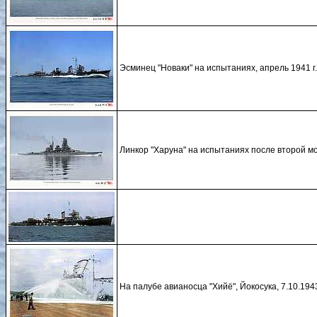
Эсминец "Новаки" на испытаниях, апрель 1941 г.
Линкор "Харуна" на испытаниях после второй мо
На палубе авианосца "Хийё", Йокосука, 7.10.194