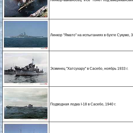
Линкор-авианосец "Исё" тонет под американским
Линкор "Ямато" на испытаниях в бухте Сукумо, 
Эсминец "Хатсухару" в Сасебо, ноябрь 1933 г.
Подводная лодка I-18 в Сасебо, 1940 г.