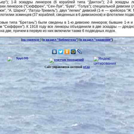
ьер”); 1-й эскадры линкоров (6 кораблей типа “Дантон”); 2-й эскадры 
зии линкоров (“Сюффрен”, “Сен-Луи”, “Бувэ”, “Голуа”); специальной дивизии 
рюи”, “А. Шарнэ”, “Латуш-Тревиль”), двух “легких” дивизий (1-я — крейсера “Ж. М
; флотилии эсминцев (37 кораблей, сведенных в 6 дивизионов) и флотилии подв
овые типа “Бретань”) были сведены в 1-ю дивизию линкоров; бывшие 1-я и 2
м “Сюффрен”). К 1918 году все линкоры объединили в две эскадры — дредно
а две, причем в первую из них включили также 6 подводных лодок.
[
на главную
] [
в раздел "библиотека"
] [
в раздел "сражения"
]
Сайт управляется системой
uCoz