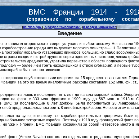
ВМС Франции 1914 - 191
(справочник по корабельному состав
[
на главную
] [
в раздел "библиотека"
] [
в раздел "сражения"
]
Введение
чно занимал второе место в мире, уступая лишь британскому. Но в начале 19
а кораблестроение (среди них выделяют морского министра— Ш. Пеллетана, 
 на постройку морально устаревших линкоров, больших, но слабо вооруженн
ие страны вводили в строй крупные серии однотипных линкоров, легких крейс
 строительству дредноутов, утратила первенство в области подводного флот
одлодку — более, чем треть находившихся в строю субмарин), а первые турб
иям корабли бывших противников.
а шокирована опубликованными цифрами: за 15 предшествовавших лет Герма
 Франции за это же время аналогичные расходы составили 152 млн. фн. ст.
едприняты лишь в последние пять лет до начала мировой войны. Энергич
ходов на флот с 333 млн. франков в 1909 году до 567 млн. в 1913-м. 
ие ВМС за последующие 8 лет должны были пополниться 28 линкорами,
 к ней предполагалось построить 8 линейных крейсеров. Но всем этим плана
ешался на суше, и поэтому все кораблестроительные программы были пр
а небольшие эскортные корабли. Поэтому к 1918 году французский флот по
 но уже и Японии. ВМС Франции сохранили за собой четвертое место в ми
ский флот (Armee Navale) состоял из отдельного отряда командующего фл