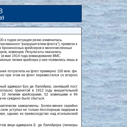
8
у)
00-х годов ситуация резко изменилась.
прозванного “разрушителем флота”), привела к
ых броненосных крейсеров и многочисленных
еров, эсминцев. Результаты оказались
а (в мае 1914 года командование ВМС
инные легкие крейсера у нее появились лишь в
ния потратила на флот примерно 100 млн. фн.
, но при этом ее флот переместился со второго
ный адмирал Буэ де Лапейрер, занявший пост
Согласно принятой в 1912 году внушительной
 10 легкими крейсерами, 52 эсминцами и 94
м не суждено было сбыться.
актически заморожены. Более-менее серийно
 силе уступал не только бесспорным лидерам в
ре, однако их превосходство над итальянской
отом вице-адмирала Б. де Лапейрера (линкоры