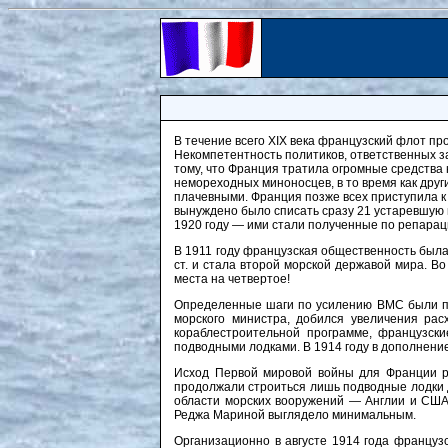
В течение всего XIX века французский флот про
Некомпетентность политиков, ответственных з
тому, что Франция тратила огромные средства
немореходных миноносцев, в то время как друг
плачевными. Франция позже всех приступила к
вынуждено было списать сразу 21 устаревшую п
1920 году — ими стали полученные по репарац
В 1911 году французская общественность был
ст. и стала второй морской державой мира. Во
места на четвертое!
Определенные шаги по усилению ВМС были пр
морского министра, добился увеличения рас
кораблестроительной программе, французск
подводными лодками. В 1914 году в дополнение
Исход Первой мировой войны для Франции р
продолжали строиться лишь подводные лодки д
области морских вооружений — Англии и США,
Реджа Мариной выглядело минимальным.
Организационно в августе 1914 года француз