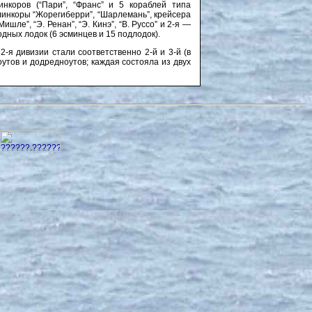
линкоров (“Пари”, “Франс” и 5 кораблей типа
(линкоры “Жорегиберри”, “Шарлемань”, крейсера
ишле”, “Э. Ренан”, “Э. Кинэ”, “В. Руссо” и 2-я —
одных лодок (6 эсминцев и 15 подлодок).
-я дивизии стали соответственно 2-й и 3-й (в
утов и додредноутов; каждая состояла из двух