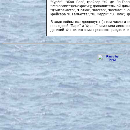
"Курбэ", “Жан Бар”, крейсер “Ж. де Ла-Грав
“Репюблик”/"Демократи"); дополнительной диви
“Д'Антрекасто”, “Потюо”, “Кассар”, “Космао”, “Б
крейсера “Л. Гамбетта”, “Ж. Ферри”, “В. Гюго”)
В ходе войны все дредноуты (в том числе и н
последней “Пари” и “Франс” заменили линкоро
дивизий. Флотилию эсминцев позже разделили н