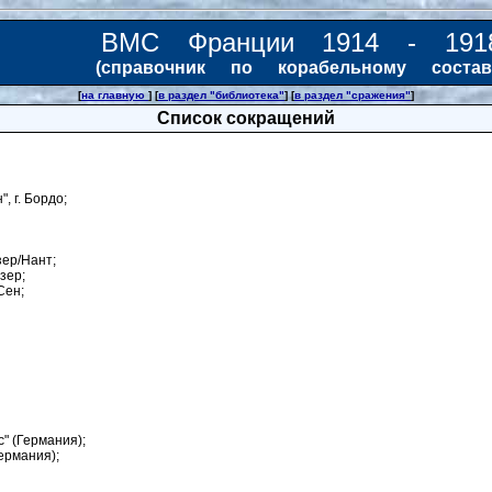
ВМС Франции 1914 - 191
(справочник по корабельному состав
[
на главную
] [
в раздел "библиотека"
] [
в раздел "сражения"
]
Список сокращений
, г. Бордо;
зер/Нант;
зер;
Сен;
с" (Германия);
ермания);