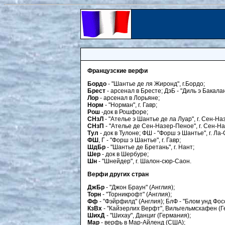
Французские верфи
Бордо
- "Шантье де ля Жиронд", г.Бордо;
Брест
- арсенал в Бресте; ДэБ - "Диль э Бакалан"
Лор
- арсенал в Лорьяне;
Норм
- "Норман", г. Гавр;
Рош
-док в Рошфоре;
СНзЛ
- "Ателье э Шантье де ла Луар", г. Сен-На
СНзП
- "Ателье де Сен-Назер-Пеное", г. Сен-На
Тул
- док в Тулоне; ФШ - "Форш э Шантье", г. Ла-
ФШ
, Г - "Форш э Шантье", г. Гавр;
ШдБр
- "Шантье де Бретань", г. Нант;
Шер
- док в Шербуре;
Шн
- "Шнейдер", г. Шалон-сюр-Саон.
Верфи других стран
ДжБр
- "Джон Браун" (Англия);
Торн
- "Торникрофт" (Англия);
Фф
- "Фэйрфилд" (Англия); БлФ - "Блом унд Фос
КзВх
- "Кайзерлих Верфт", Вильгельмсхафен (Г
ШихД
- "Шихау", Данциг (Германия);
Map
- верфь в Мар-Айленд (США);