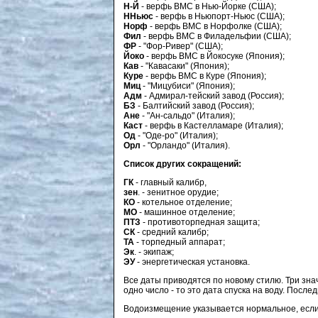
Н-Й
- верфь ВМС в Нью-Йорке (США);
ННьюс
- верфь в Ньюпорт-Ньюс (США);
Норф
- верфь ВМС в Норфолке (США);
Фил
- верфь ВМС в Филадельфии (США);
ФР
- "Фор-Ривер" (США);
Йоко
- верфь ВМС в Йокосуке (Япония);
Кав
- "Кавасаки" (Япония);
Куре
- верфь ВМС в Куре (Япония);
Миц
- "Мицубиси" (Япония);
Адм
- Адмирал-тейский завод (Россия);
БЗ
- Балтийский завод (Россия);
Ане
- "Ан-сальдо" (Италия);
Каст
- верфь в Кастелламаре (Италия);
Од
- "Оде-ро" (Италия);
Орл
- "Орландо" (Италия).
Список других сокращений:
ГК
- главный калибр,
зен
. - зенитное орудие;
КО
- котельное отделение;
МО
- машинное отделение;
ПТЗ
- противоторпедная защита;
СК
- средний калибр;
ТА
- торпедный аппарат;
Эк
. - экипаж;
ЭУ
- энергетическая установка.
Все даты приводятся по новому стилю. Три знач
одно число - то это дата спуска на воду. После
Водоизмещение указывается нормальное, если 