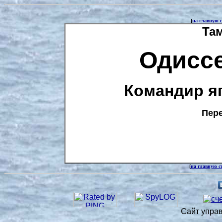
[
на главную 
Та
Одисс
Командир я
Пере
[
на главную с
Сайт упра