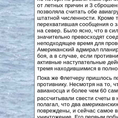
от летных причин и 3 сброшен
позволяла считать обе авиагр
штатной численности. Кроме то
перехватившая сообщения о з
на север. Было ясно, что в си
значительно превосходят соед
неподходящее время для пров
Американский адмирал планир
боя, а в случае, если против
активные наступательные дей
тремя находившимися в полно
Пока же Флетчеру пришлось п
противнику. Несмотря на то, 
авианосца и более чем 60 сам
рассчитывали свести счеты в
полагал, что два американски
повреждены, и сейчас самое в
уничтожение. Его первым поб