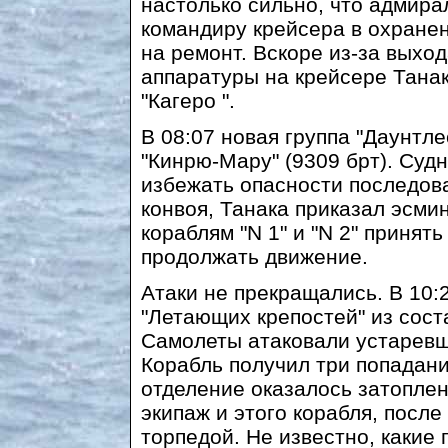
настолько сильно, что адмира
командиру крейсера в охранен
на ремонт. Вскоре из-за выхо
аппаратуры на крейсере Тана
"Кагеро ".
В 08:07 новая группа "Даунтл
"Кинрю-Мару" (9309 брт). Суд
избежать опасности последов
конвоя, Танака приказал эсми
кораблям "N 1" и "N 2" принят
продолжать движение.
Атаки не прекращались. В 10:
"Летающих крепостей" из сост
Самолеты атаковали устаревш
Корабль получил три попадани
отделение оказалось затоплен
экипаж и этого корабля, посл
торпедой. Не известно, какие