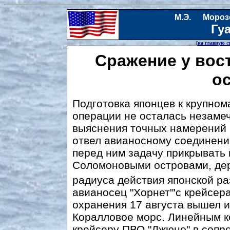
М.Э. Мороз
Гу
[
на главную с
Сражение у во
о
Подготовка японцев к крупно
операции не осталась незаме
выяснения точных намерений 
отвел авианосному соединени
перед ним задачу прикрывать
Соломоновыми островами, дер
радиуса действия японской р
авианосец "Хорнет"'с крейсе
охранения 17 августа вышел и
Коралловое морс. Линейным ко
крейсеру ПВО "Джюно" в сопр