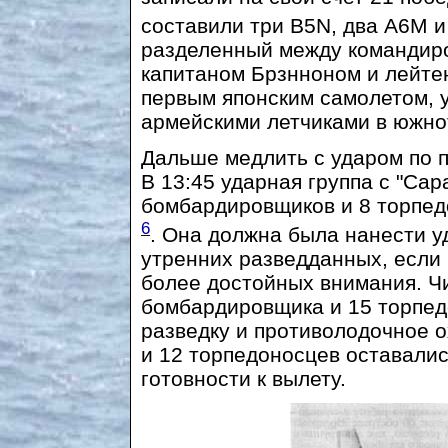
составили три B5N, два А6М 
разделенный между командиро
капитаном Брзнноном и лейте
первым японским самолетом,
армейскими летчиками в южно
Дальше медлить с ударом по 
В 13:45 ударная группа с "Сара
бомбардировщиков и 8 торпед
6
. Она должна была нанести у
утренних разведданных, если 
более достойных внимания. Чи
бомбардировщика и 15 торпед
разведку и противолодочное 
и 12 торпедоносцев оставалис
готовности к вылету.