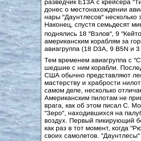
разведчик Е13А с крейсера "Ти
донес о местонахождении ави
нары "Даунтлесов" несколько 
Наконец, спустя семьдесят ми
поднялись 18 "Вэлов", 9 "Кейто
американским кораблям за го
авиагруппа (18 D3A, 9 B5N и 3
Тем временем авиагруппа с "С
шедшие с ним корабли. После
США обычно представляют лег
мастерству и храбрости нилот
самом деле, несколько отлича
Американским пилотам не при
врага, как об этом писал С. М
"Зеро", находившихся на палуб
воздух. Первый пикирующий б
как раз в тот момент, когда "
своих самолетов. "Даунтлесы