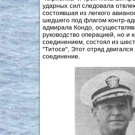
ударных сил следовала отвле
состоявшая из легкого авианос
шедшего под флагом кoнтp-ад
адмирала Кондо, осуществляв
руководство операцией, но и
соединением, состоял из шес
"Титосе", Этот отряд двигалс
соединение.