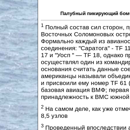
Палубный пикирующий бом
1
Полный состав сил сторон, 
Восточных Соломоновых остро
Формально каждый из авианос
соединения: "Саратога" - TF 11
17 и "Уосп " — TF 18, однако
осуществлял один из командир
основания считать данные со
американцы называли объедин
и присвоили ему номер TF 61
базовая авиация ВМФ; первая
принадлежность к ВМС южной 
2
На самом деле, как уже отме
8,5 узлов
3
Проведенный впоследствии а