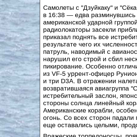
Самолеты с "Дзуйкаку" и "Сёк
в 16:38 — едва разминувшись 
американской ударной группой.
радиолокаторы засекли прибл
приказал поднять все истреби
результате чего их численнос
патруль, наводимый с авианос
нарушил его строй и сбил нес
пикирование. Особенно отлич
из VF-5 уррент-офицер Рунион
и три D3A. В отражении налет
возвратившаяся авиагруппа "
истребительный заслон, японс
стороны солнца линейный кора
Американские корабли, особе
огонь. Со всех сторон падали
еще оставались целыми, прод
Вражеские торпедоносцы, поя