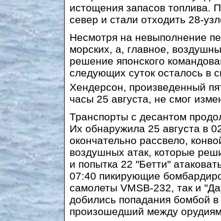
истощения запасов топлива. П
север и стали отходить 28-уз
Несмотря на невыполнение пе
морских, а, главное, воздушны
решение японского командова
следующих суток осталось в 
Хендерсон, произведенный п
часы 25 августа, не смог изме
Транспорты с десантом продо
Их обнаружила 25 августа в 02
окончательно рассвело, конво
воздушных атак, которые реш
и попытка 22 "Бетти" атакова
07:40 пикирующие бомбардиро
самолеты VMSB-232, так и "Да
добились попадания бомбой в 
произошедший между орудиями