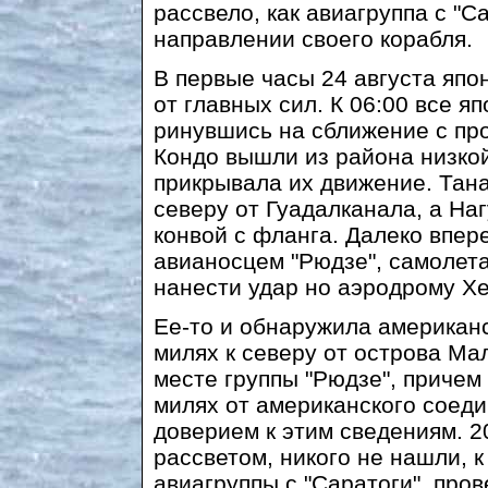
рассвело, как авиагруппа с "С
направлении своего корабля.
В первые часы 24 августа япо
от главных сил. К 06:00 все я
ринувшись на сближение с про
Кондо вышли из района низкой
прикрывала их движение. Тана
северу от Гуадалканала, a На
конвой с фланга. Далеко впер
авианосцем "Рюдзе", самолет
нанести удар но аэродрому Х
Ее-то и обнаружила американс
милях к северу от острова Мал
месте группы "Рюдзе", причем 
милях от американского соеди
доверием к этим сведениям. 2
рассветом, никого не нашли, 
авиагруппы с "Саратоги", пров