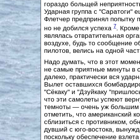
гораздо больщей неприятност
Ударная группа с "Саратоги" е
Флетчер предпринял попытку 
7
но не добился успеха
. Кром
являлась отвратительная орга
воздухе, будь то сообщение о
пилотов, велись на одной част
Надо думать, что в этот мом
не самые приятные минуты в с
далеко, практически вся удар
Вылет оставшихся бомбардиро
"Сёкаку" и "Дзуйкаку "пришлос
что эти самолеты успеют верн
темноты — очень уж большим 
отметить, что американский 
сблизиться с противником, об
дувший с юго-востока, вынужд
поскольку обеспечение взлета