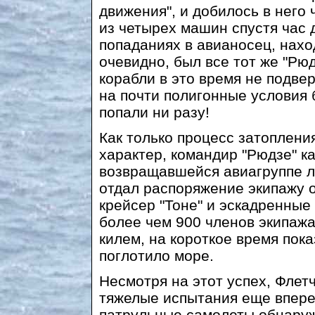
движения", и добилось в него
из четырех машин спустя час
попаданиях в авианосец, нахо
очевидно, был все тот же "Рюдз
корабли в это время не подве
на почти полигонные условия 
попали ни разу!
Как только процесс затоплен
характер, командир "Рюдзе" к
возвращавшейся авиагруппе л
отдал распоряжение экипажу о
крейсер "Тоне" и эскадренные
более чем 900 членов экипажа
килем, на короткое время пока
поглотило море.
Несмотря на этот успех, Флет
тяжелые испытания еще впере
патрульные самолеты обнаруж