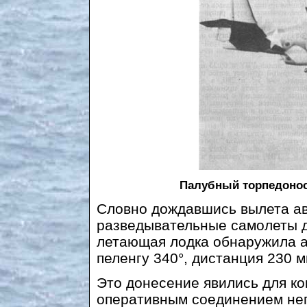
Палубный торпедоно
Словно дождавшись вылета ав
разведывательные самолеты до
летающая лодка обнаружила ав
пеленгу 340°, дистанция 230 м
Это донесение явились для к
оперативным соединением не