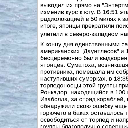
выводил их прямо на "Энтертм
изменив курс к югу. В 16:51 э
радиолокацией в 50 милях к з
итоге, японцы прекратили поис
улетели в северо-западном н
К концу дня единственными са
американских "Даунтлесов" и 
бесцеремонно были выдворены
японцев. Суматоха, возникшая
противника, помешала им собр
наступивших сумерках, в 18:35
торпедоносцы этой группы п
Ронкадор, находящийся в 100 
Изабслла, за отряд кораблей
обнаружили свою ошибку еще д
горючего в баках оставалось 
освободиться от торпед и напр
группы благополучно соверши