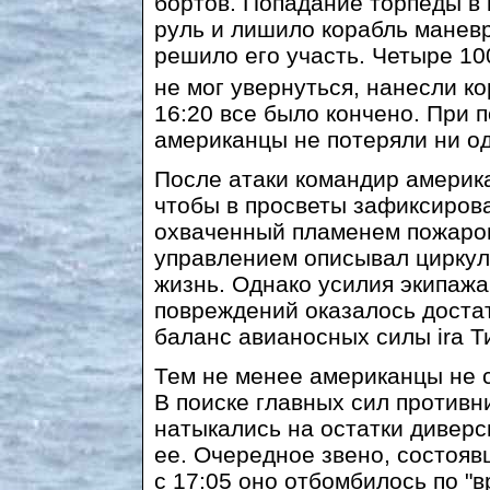
бортов. Попадание торпеды в
руль и лишило корабль маневр
решило его участь. Четыре 10
не мог увернуться, нанесли 
16:20 все было кончено. При 
американцы не потеряли ни од
После атаки командир америка
чтобы в просветы зафиксирова
охваченный пламенем пожаро
управлением описывал циркул
жизнь. Однако усилия экипаж
повреждений оказалось доста
баланс авианосных силы ira Т
Тем не менее американцы не с
В поиске главных сил противн
натыкались на остатки диверс
ее. Очередное звено, состояв
с 17:05 оно отбомбилось по "