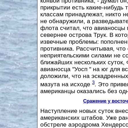
конвой противника, - думал он, 
прикрытии есть какие-нибудь т
классам принадлежат, никто н
не обнаружили, а разведыват
флота считал, что авианосцы 
севернее острова Трук. В кот
извечные проблемы: пополнени
противника. Рассчитывая, что
неприятельскими силами не со
ближайших нескольких суток, 
авианосца "Уосп " на юг для в
доложили, что на эскадренны
3
мазута на исходе
. Это приве
американцы оказались без одн
Сражение у восто
Наступление новых суток внес
американских штабов. Уже ра
обстреле аэродрома Хендерсо