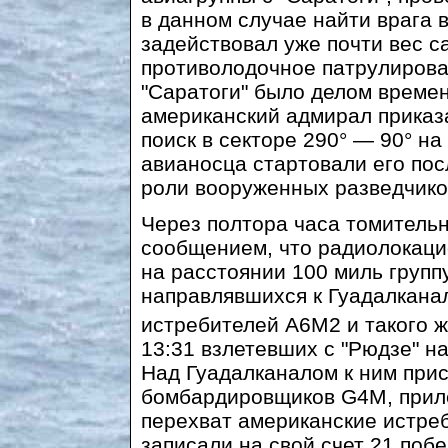
в данном случае найти врага в
задействовал уже почти вес с
противолодочное патрулирова
"Саратоги" было делом времени
американский адмирал приказа
поиск в секторе 290° — 90° на
авианосца стартовали его пос
роли вооруженных разведчико
Через полтора часа томитель
сообщением, что радиолокаци
на расстоянии 100 миль груп
направлявшихся к Гуадалканал
истребителей А6М2 и такого 
13:31 взлетевших с "Рюдзе" н
Над Гуадалканалом к ним при
бомбардировщиков G4M, прил
перехват американские истре
записали на свой счет 21 поб