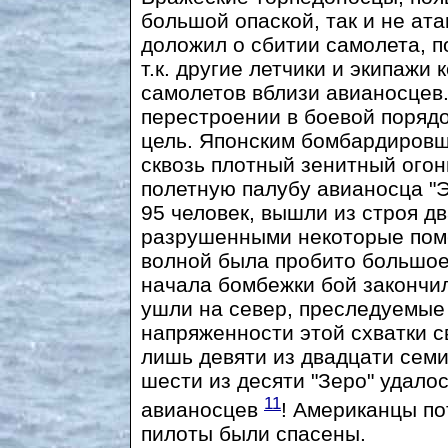
большой опаской, так и не ат
доложил о сбитии самолета, по
т.к. другие летчики и экипажи
самолетов вблизи авианосцев
перестроении в боевой порядо
цель. Японским бомбардировщ
сквозь плотный зенитный огон
полетную палубу авианосца "Э
95 человек, вышли из строя д
разрушенными некоторые пом
волной была пробито большое
начала бомбежки бой закончил
ушли на север, преследуемые
напряженности этой схватки 
лишь девяти из двадцати семи
шести из десяти "Зеро" удало
11
авианосцев
! Американцы по
пилоты были спасены.