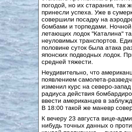
погодой, но их старания, так 
принесли успеха. Уже в сумер
совершили посадку на аэродр
бомбами и торпедами. Ночной 
летающих лодок "Каталина" т
неуловимых транспортов. Еди
половине суток была атака ра
японских подводных лодок. Пр
средней тяжести.
Неудивительно, что американ
появлением самолета-разведч
изменил курс на северо-запад
радиуса действия бомбардиров
ввести американцев в заблуж
В 18:00 такой же маневр сове
К вечеру 23 августа вице-адм
нибудь точных данных о проти