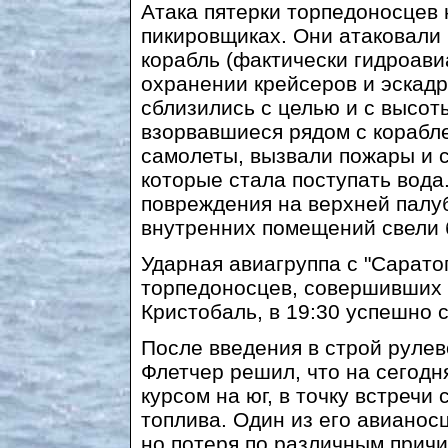
Атака пятерки торпедоносцев н
пикировщиках. Они атаковали
корабль (фактически гидроави
охранении крейсеров и эскадр
сблизились с целью и с высот
взорвавшиеся рядом с корабл
самолеты, вызвали пожары и с
которые стала поступать вода
повреждения на верхней палу
внутренних помещений свели б
Ударная авиагруппа с "Сарато
торпедоносцев, совершивших 
Кристобаль, в 19:30 успешно 
После введения в строй рулев
Флетчер решил, что на сегодн
курсом на юг, в точку встречи
топлива. Один из его авианос
но потеря по различным причин