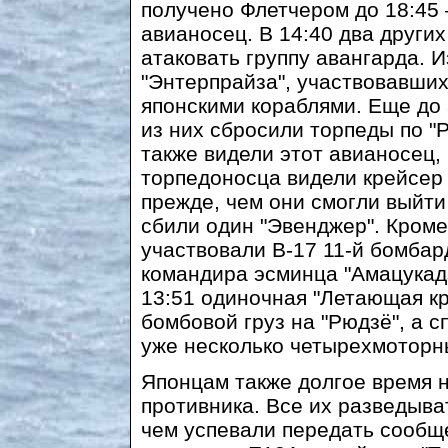
получено Флетчером до 18:45
авианосец. В 14:40 два други
атаковать группу авангарда. 
"Энтерпрайза", участвовавших 
японскими кораблями. Еще до 
из них сбросили торпеды по "Р
также видели этот авианосец,
торпедоносца видели крейсер 
прежде, чем они смогли выйти 
сбили один "Эвенджер". Кроме
участвовали В-17 11-й бомба
командира эсминца "Амацукадз
13:51 одиночная "Летающая к
бомбовой груз на "Рюдзё", а 
уже несколько четырехмотор
Японцам также долгое время 
противника. Все их разведыв
чем успевали передать сообще