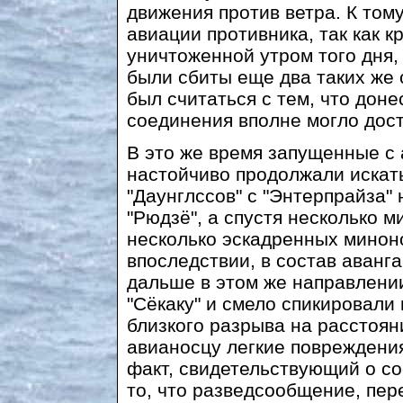
движения против ветра. К том
авиации противника, так как 
уничтоженной утром того дня,
были сбиты еще два таких же 
был считаться с тем, что дон
соединения вполне могло дос
В это же время запущенные с
настойчиво продолжали искать
"Даунглссов" с "Энтерпрайза"
"Рюдзё", а спустя несколько м
несколько эскадренных минон
впоследствии, в состав аванг
дальше в этом же направлени
"Сёкаку" и смело спикировали 
близкого разрыва на расстоян
авианосцу легкие повреждения
факт, свидетельствующий о со
то, что разведсообщение, пе