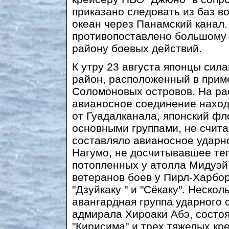
приказано следовать из баз 
океан через Панамский канал.
противопоставлено большому 
району боевых действий.
К yтpy 23 августа японцы сила
район, расположенный в приме
Соломоновых островов. На рас
авианосное соединение наход
от Гуадалканала, японский фл
основными группами, не счита
составляло авианосное ударн
Нагумо, не досчитывавшее те
потопленных у атолла Мидуэй,
ветеранов боев у Пирл-Харбо
"Дзуйкаку " и "Сёкаку". Неско
авангардная группа ударного 
адмирала Хироаки Абэ, состоя
"Кирисима" и трех тяжелых кре