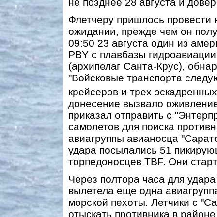
не позднее 28 августа и дове
Флетчеру пришлось провести 
ожидании, прежде чем он полу
09:50 23 августа один из аме
PBY с плавбазы гидроавиации 
(архипелаг Санта-Крус), обна
"Войсковые транспорта следую
крейсеров и трех эскадренных
донесение вызвало оживление
приказал отправить с "Энтерп
самолетов для поиска противн
авиагруппы авианосца "Саратог
удара посылались 51 пикиру
торпедоносцев TBF. Они старт
Через полтора часа для удара
вылетела еще одна авиагруппа
морской пехоты. Летчики с "С
отыскать противника в район