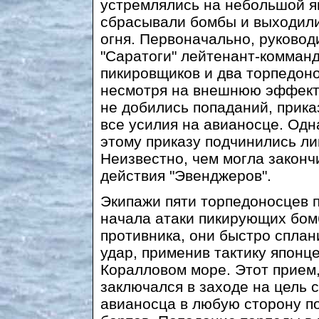
устремлялись на небольшой я
сбрасывали бомбы и выходили 
огня. Первоначально, руково
"Саратоги" лейтенант-комман
пикировщиков и два торпедонос
несмотря на внешнюю эффектн
не добились попаданий, прика
все усилия на авианосце. Одна
этому приказу подчинились ли
Неизвестно, чем могла законч
действия "Эвенджеров".
Экипажи пяти торпедоносцев 
начала атаки пикирующих бо
противника, они быстро сплан
удар, применив тактику японц
Коралловом море. Этот прием
заключался в заходе на цель с
авианосца в любую сторону по