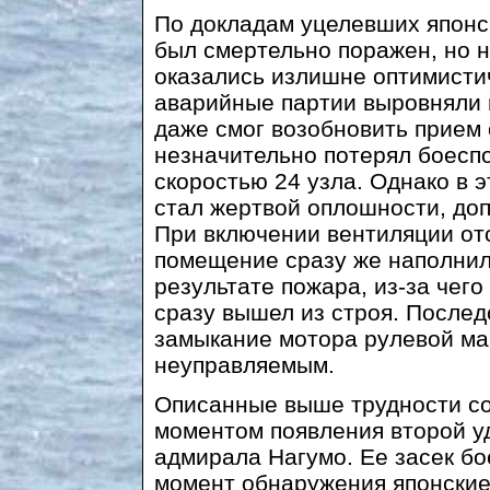
По докладам уцелевших японс
был смертельно поражен, но 
оказались излишне оптимисти
аварийные партии выровняли н
даже смог возобновить прием 
незначительно потерял боеспо
скоростью 24 узла. Однако в 
стал жертвой оплошности, доп
При включении вентиляции от
помещение сразу же наполнил
результате пожара, из-за чег
сразу вышел из строя. После
замыкание мотора рулевой м
неуправляемым.
Описанные выше трудности со
моментом появления второй у
адмирала Нагумо. Ее засек бо
момент обнаружения японские