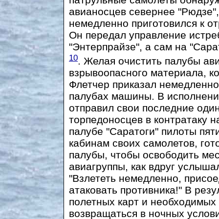
авианосцев севернее "Рюдзе"
немедленно приготовился к о
Он передал управление истре
"Энтерпрайзе", а сам на "Сара
10
. Желая очистить палубы ав
взрывоопасного материала, к
Флетчер приказал немедленно 
палубах машины. В исполнение
отправил свои последние оди
торпедоносцев в контратаку н
палубе "Саратоги" пилоты пят
кабинам своих самолетов, гот
палубы, чтобы освободить ме
авиагруппы, как вдруг услыша
"Взлететь немедленно, присое
атаковать противника!" В рез
полетных карт и необходимых 
возвращаться в ночных услови