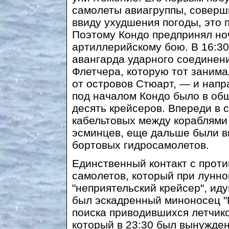
самолеты авиагруппы, соверш
ввиду ухудшения погоды, это
Поэтому Кондо предпринял ноч
артиллерийскому бою. В 16:30
авангарда ударного соединени
Флетчера, которую тот занимал
от островов Стюарт, — и напр
под началом Кондо было в об
десять крейсеров. Впереди в 
кабельтовых между кораблями
эсминцев, еще дальше были 
бортовых гидросамолетов.
Единственный контакт с проти
самолетов, который при лунн
"неприятельский крейсер", ид
был эскадренный миноносец "
поиска приводившихся летчико
который в 23:30 был вынужден