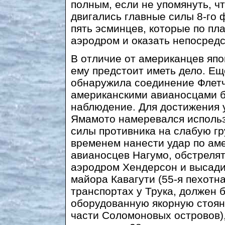
полным, если не упомянуть, чт
двигались главные силы 8-го
пять эсминцев, которые по пл
аэродром и оказать непосред
В отличие от американцев япо
ему предстоит иметь дело. Ещ
обнаружила соединение Флетче
американскими авианосцами б
наблюдение. Для достижения 
Ямамото намеревался использ
силы противника на слабую гр
временем нанести удар по ам
авианосцев Нагумо, обстреля
аэродром Хендерсон и высадит
майора Кавагути (55-я пехотн
транспортах у Трука, должен 
оборудованную якорную стоян
части Соломоновых островов),