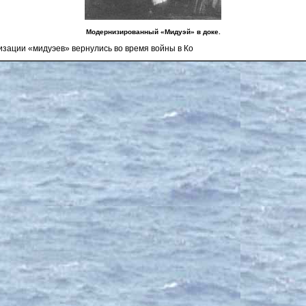
Модернизированный «Мидуэй» в доке.
изации «мидуэев» вернулись во время войны в Ко