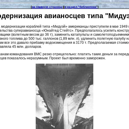
[
на главную страницу
][
в раздел "библиотека"
]
дернизация авианосцев типа "Миду
а модернизации кораблей типа «Мидуэй» американцы приступили в мае 1949 
ельства суперавианосца «Юнайтед Стейтс». Предполагалось усилить констр
щики (взлетным весом до 36 т), заменить катапульты и самолетоподъемники
ного топлива до 500 тыс. галлонов (1,89 млн. л), удлинить полетную палубу н
ам все это давало прибавку водоизмещения в 3170 т. Предполагаемая стоим
авляла 45 млн. долларов.
ланам командования ВМС резко отрицательно: платить такие деньги за переде
цев показалось неразумным. Проект был временно заморожен.