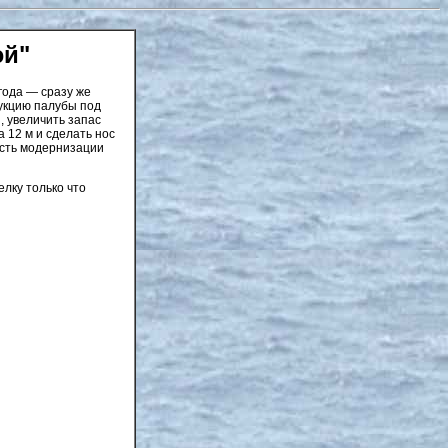
эй"
года — сразу же
укцию палубы под
, увеличить запас
а 12 м и сделать нос
ость модернизации
лку только что