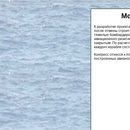
Мо
К разработке проект
после отмены строит
тяжелые бомбардиров
авиационного реактив
закрытым. По расчет
каждого корабля сост
Конгресс отнесся к п
построенных авианос