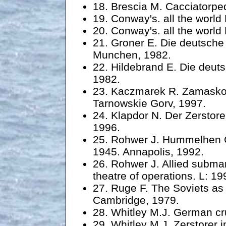
18. Brescia M. Cacciatorped
19. Conway's. all the world
20. Conway's. all the world
21. Groner E. Die deutsche 
Munchen, 1982.
22. Hildebrand E. Die deuts
1982.
23. Kaczmarek R. Zamasko
Tarnowskie Gorv, 1997.
24. Klapdor N. Der Zerstore
1996.
25. Rohwer J. Hummelhen G
1945. Annapolis, 1992.
26. Rohwer J. Allied subma
theatre of operations. L: 19
27. Ruge F. The Soviets a
Cambridge, 1979.
28. Whitley M.J. German cru
29. Whitley M.J. Zerstorer 