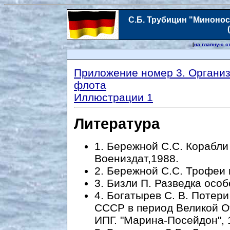
С.Б. Трубицин "Миноно
[
на главную с
Приложение номер 3. Организ
флота
Иллюстрации 1
Литература
1. Бережной С.С. Корабли
Воениздат,1988.
2. Бережной С.С. Трофеи 
3. Бизли П. Разведка особ
4. Богатырев С. В. Потер
СССР в период Великой О
ИПГ. "Марина-Посейдон", 