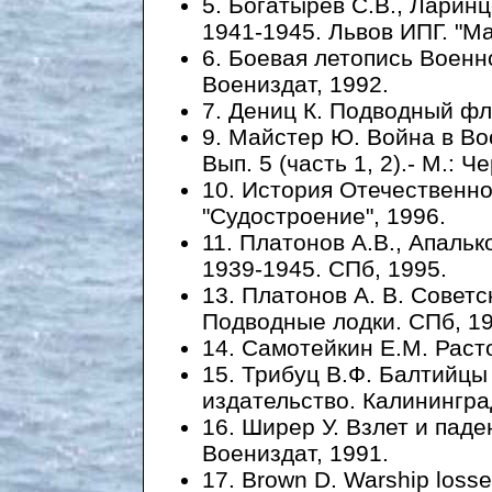
5. Богатырев С.В., Ларин
1941-1945. Львов ИПГ. "М
6. Боевая летопись Военн
Воениздат, 1992.
7. Дениц К. Подводный фл
9. Майстер Ю. Война в Во
Вып. 5 (часть 1, 2).- М.: Ч
10. История Отечественног
"Судостроение", 1996.
11. Платонов А.В., Апаль
1939-1945. СПб, 1995.
13. Платонов А. В. Советск
Подводные лодки. СПб, 19
14. Самотейкин Е.М. Раст
15. Трибуц В.Ф. Балтийцы
издательство. Калинингра
16. Ширер У. Взлет и паден
Воениздат, 1991.
17. Brown D. Warship losses