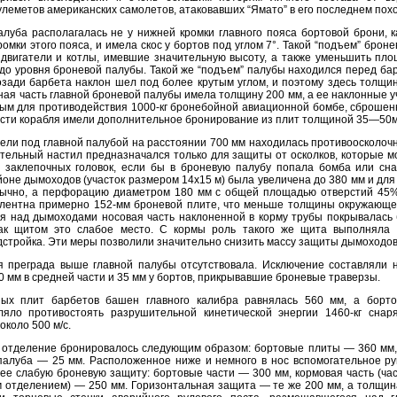
леметов американских самолетов, атаковавших “Ямато” в его последнем пох
луба располагалась не у нижней кромки главного пояса бортовой брони, 
ромки этого пояса, и имела скос у бортов под углом 7°. Такой “подъем” бро
двигатели и котлы, имевшие значительную высоту, а также уменьшить пло
до уровня броневой палубы. Такой же “подъем” палубы находился перед б
озади барбета наклон шел под более крутым углом, и поэтому здесь толщи
ная часть главной броневой палубы имела толщину 200 мм, а ее наклонные у
ым для противодействия 1000-кг бронебойной авиационной бомбе, сброшен
сти корабля имели дополнительное бронирование из плит толщиной 35—50м
ели под главной палубой на расстоянии 700 мм находилась противоосколо
тельный настил предназначался только для защиты от осколков, которые м
 заклепочных головок, если бы в броневую палубу попала бомба или сн
йоне дымоходов (участок размером 14x15 м) была увеличена до 380 мм и для
обычно, а перфорацию диаметром 180 мм с общей площадью отверстий 45
алентна примерно 152-мм броневой плите, что меньше толщины окружающ
я над дымоходами носовая часть наклоненной в корму трубы покрывалась
к щитом это слабое место. С кормы роль такого же щита выполняла 
стройка. Эти меры позволили значительно снизить массу защиты дымоходов
я преграда выше главной палубы отсутствовала. Исключение составляли
 мм в средней части и 35 мм у бортов, прикрывавшие броневые траверзы.
ых плит барбетов башен главного калибра равнялась 560 мм, а борт
ляло противостоять разрушительной кинетической энергии 1460-кг снар
около 500 м/с.
 отделение бронировалось следующим образом: бортовые плиты — 360 мм,
палуба — 25 мм. Расположенное ниже и немного в нос вспомогательное р
ее слабую броневую защиту: бортовые части — 300 мм, кормовая часть (ч
 отделением) — 250 мм. Горизонтальная защита — те же 200 мм, а толщи