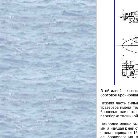
Этой идеей не восп
бортовое бронирован
Нижняя часть сильн
траверзов имела то
броневых плит тол
переборке толщиной
Наиболее мощно был
мм, а идущая к ней 
огнем защищался 150
ее бронирования п