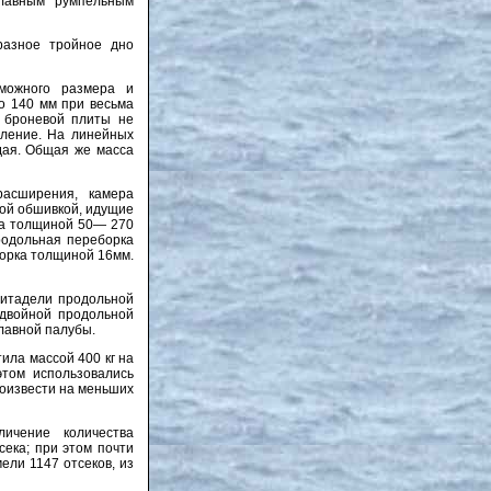
главным румпельным
разное тройное дно
зможного размера и
до 140 мм при весьма
й броневой плиты не
вление. На линейных
дая. Общая же масса
расширения, камера
ой обшивкой, идущие
ка толщиной 50— 270
родольная переборка
орка толщиной 16мм.
цитадели продольной
 двойной продольной
лавной палубы.
ила массой 400 кг на
этом использовались
роизвести на меньших
ичение количества
ека; при этом почти
ели 1147 отсеков, из