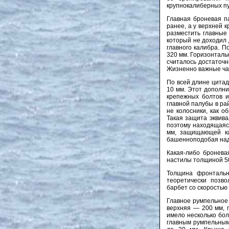
крупнокалиберных пу
Главная броневая па
ранее, а у верхней к
разместить главные 
который не доходил 
главного калибра. П
320 мм. Горизонталь
считалось достаточн
Жизненно важные ча
По всей длине цитад
10 мм. Этот дополни
крепежных болтов и
главной палубы в ра
не колосники, как 
Такая защита эквив
поэтому находящаяс
мм, защищающей ка
башенноподобая над
Какая-либо бронева
настилы толщиной 50
Толщина фронтальн
теоретически позво
барбет со скоростью 
Главное румпельное
верхняя — 200 мм, 
имело несколько бол
главным румпельным