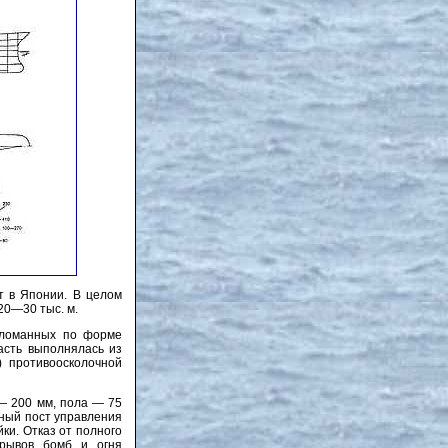
т в Японии. В целом
20—30 тыс. м.
о ломанных по форме
асть выполнялась из
 противоосколочной
— 200 мм, пола — 75
вный пост управления
ки. Отказ от полного
зрывов бомб и огня