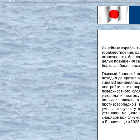
Линейные корабли ти
кораблестроения, од
оконечностях, броне
целью повышения защ
бортовая броня расп
Главный броневой по
доходил до уровня г
типа ВЗ применялась
постройки этих ко
поверхностного сло
углерода и поэтом
наличие подводного
противоторпедной
уменьшающуюся у дн
установки мощного
снарядов при близки
в Японии еще в 1923 