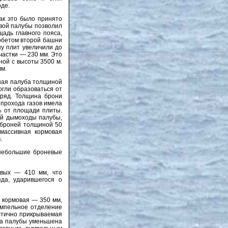
оде.
как это было принято
невой палубы позволил
щадь главного пояса,
арбетом второй башни
ну плит увеличили до
частки — 230 мм. Это
ной с высоты 3500 м.
м.
чная палуба толщиной
огли образоваться от
аряд. Толщина брони
 прохода газов имела
% от площади плиты.
ей дымоходы палубы,
 броней толщиной 50
массивная кормовая
.
 небольшие броневые
овых — 410 мм, что
яда, ударившегося о
 кормовая — 350 мм,
умпельное отделение
астично прикрываемая
на палубы уменьшена