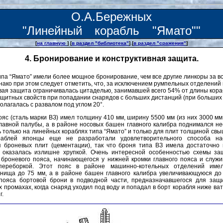
О.А.Бережных
"Линейный корабль "Ямато""
[
на главную
] [
в раздел "библиотека"
] [
в раздел "сражения"
]
4. Бронирование и конструктивная защита.
па “Ямато” имели более мощное бронирование, чем все другие линкоры за в
нако при этом следует отметить, что, за исключением румпельных отделений 
вая защита ограничивалась цитаделью, занимавшей всего 54% от длины кора
итных свойств при попадании снарядов с больших дистанций (при больших 
олагалась с развалом под углом 20°.
яс (сталь марки ВЗ) имел толщину 410 мм, ширину 5500 мм (из них 3000 м
лавной палубы, а в районе носовых башен главного калибра поднимался н
 только на линейных кораблях типа “Ямато” и только для плит толщиной свы
раблей японцы еще не разработали удовлетворительного способа н
я броневых плит (цементации), так что броня типа ВЗ имела достаточно
у оказалась излишне хрупкой. Очень интересной особенностью схемы за
 броневого пояса, начинающегося у нижней кромки главного пояса и служ
 переборкой. Этот пояс в районе машинно-котельных отделений име
ища до 75 мм, а в районе башен главного калибра увеличивающуюся до
 пояса бортовой брони в подводной части, предназначавшегося для защ
х промахах, когда снаряд уходил под воду и попадал в борт корабля ниже ва
г.