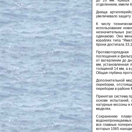
до 20 мм. Крыша и
отделением, имели 
Днища артиллерийс
увеличивало защиту 
К числу техническ
использование новог
незначительных рас
одинаково. Оно мен
кораблях типа “Яма
брони достигала 33,
Противоторпедная 
поглощения и фильт
от ватерлинии до д
мм, установленная 
толщиной 14 мм, а 
Общая глубина проти
Дополнительной мер
переборки, отстоящ
переборки в районе 
Принятая система пр
основе испытаний, 
натурные кессоны и 
моделях.
Сохранению плаву
водонепроницаемых 
все главные попереч
которых 1065 находи