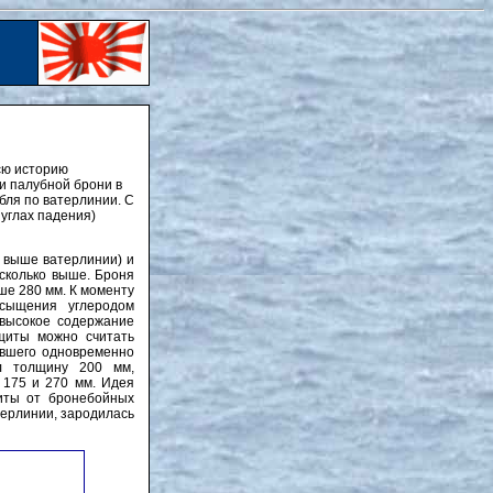
сю историю
и палубной брони в
бля по ватерлинии. С
углах падения)
м выше ватерлинии) и
есколько выше. Броня
ше 280 мм. К моменту
асыщения углеродом
 высокое содержание
щиты можно считать
ившего одновременно
л толщину 200 мм,
 175 и 270 мм. Идея
иты от бронебойных
терлинии, зародилась