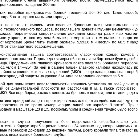
 торцевые стенки аварийного рулевого поста, размещавшегося над 
бронирование толщиной 200 мм.
ких погребов прикрывались броней толщиной 50—80 мм. Такое своеоб
погребов от взрыва мины или торпеды.
их новинок относились: изготовление броневых плит максимально во
о технологического процесса, позволявшего довести глубину цементации 
ходах. Теоретически сопротивление действию снаряда различных часте
ьше у краев, и поэтому чем больше размер плиты, тем выше ее сопроти
то” бортовые бронеплиты имели размеры 5,9x3,6 м и весили по 68,5 т каж
1% от стандартного водоизмещения.
конструктивная защита соответствовала классической схеме: камера 
рационная камера. Первые две камеры образовывали бортовые були с двойн
нища. Продолжением главного броневого пояса являлась броневая перебор
под углом 14—25°. За ней в районе башен главного калибра находилась п
в районе машинно-котельных отделений (МКО) — еще одна продольная переб
воторпедной защиты на уровне 3 м ниже ватерлинии составляла 5 м.
ой для повышения непотопляемости являлась установка по всей длине 
ей от диаметральной плоскости на расстоянии 8 м, а также устройство
МКО. Все переборки, расположенные за броневым поясом, шли от днища до г
отивоторпедной защиты проектировалась для противодействия заряду трот
проведенных во время модернизации линейного корабля “Нагато”. При 
модели в масштабе 1:3 и 1:5, поскольку узлы и соединения трудно было восп
чести в случае получения в бою повреждений способствовало увел
отсеков. Корпус корабля разделялся на 24 главных водонепроницаемых отс
ные переборки доходили до верхней палубы. Всего корабли типа “Ямато” им
лось ниже главной броневой палубы.