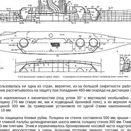
ользовалась ни одна из стран, вероятно, из-за большой секретности рабо
ие рассчитывалось на защиту при попадании 460-мм снаряда на дистанции 
о наклоненных к оконечностям (под углом 30° к вертикали) необычайн
лщину 270 мм (такую же, как и подводный броневой пояс), а их верхняя ч
щиной 300 мм. За траверзами установили по одной (также наклоненной)
 16 мм.
а защищена боевая рубка. Толщина ее стенок составляла 500 мм, крыши 
от главной палубы цилиндрическая шахта имела толщину стенок 300 мм. Гла
-мм плитами. Этим и ограничивалось бронирование носовой части надстрой
ривел впоследствии к очень большим потерям личного состава от в