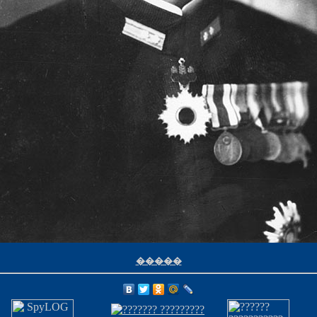
�����