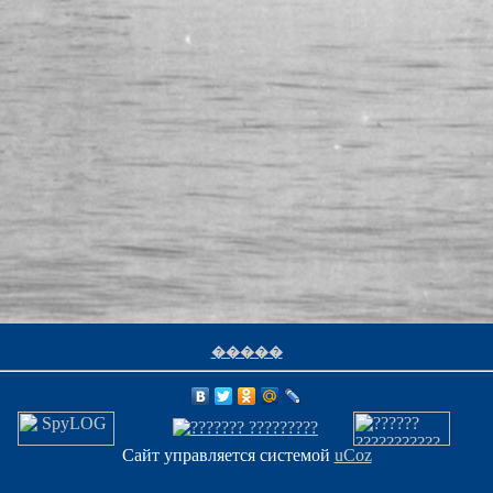
�����
Сайт управляется системой
uCoz