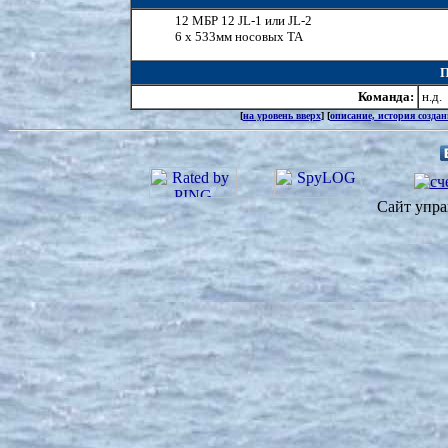
12 МБР 12 JL-1 или JL-2
6 х 533мм носовых ТА
П
Команда:
н.д.
[
на уровень вверх
] [
описание, история созда
Сайт упра