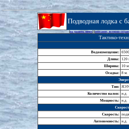
Подводная лодка с 
[
на уровень вверх
] [
описание, история созда
Тактико-техн
Водоизмещение:
6500
Длина:
120 
Ширина:
10 м
Осадка:
8 м.
Энерг
Тип:
ЯЭ
Количество валов:
н.д.
Мощность:
н.д.
Скорост
Скорость:
подв
Автономность:
н.д.