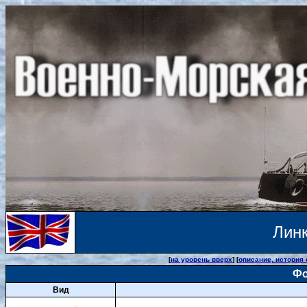
Лин
[
на уровень вверх
] [
описание, история
Фо
Вид