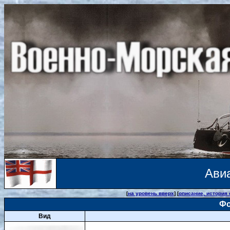
Ави
[
на уровень вверх
] [
описание, история
Фо
Вид