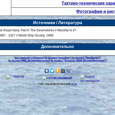
Тактико-технические хар
Фотографии и рис
Источники / Литература
he Royal Navy. Part II: The Devonshires // Warship N 47
1867 - 1927 // World Ship Society, 1999
Дополнительно
[
на главную страницу
] [
в раздел "корабли"
] [
в раздел "Крейсера"
]
[
в раздел ВМС Великобритании
] [
в раздел "Корабли ВМФ Великобритании"
]
Сайт управляется системой
uCoz