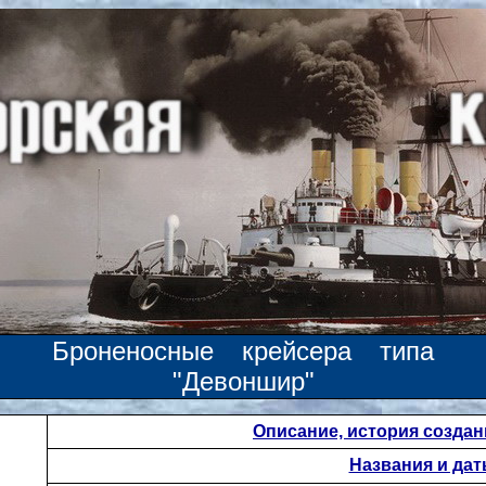
Броненосные крейсера типа
"Девоншир"
Описание, история создан
Названия и да