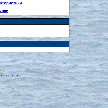
актеристики
унки