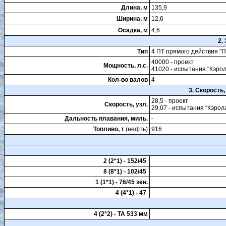
Длина, м
135,9
Ширина, м
12,6
Осадка, м
4,6
2.
Тип
4 ПТ прямого действия "
40000 - проект
Мощность, л.с.
41020 - испытания "Кэро
Кол-во валов
4
3. Скорость
28,5 - проект
Скорость, узл.
29,07 - испытания "Кэро
Дальность плавания, миль.
-
Топливо, т
(нефть)
916
2 (2*1) - 152/45
8 (8*1) - 102/45
1 (1*1) - 76/45 зен.
4 (4*1) - 47
4 (2*2) - ТА 533 мм