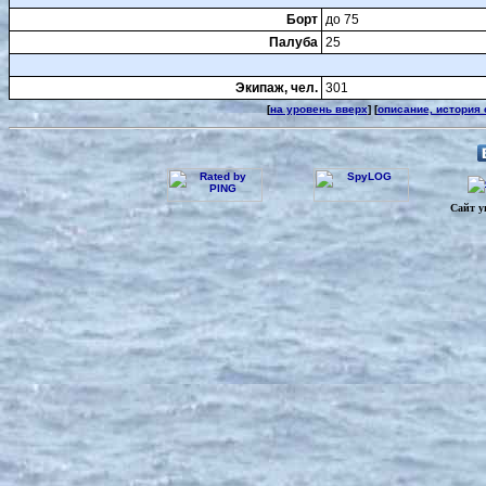
Борт
до 75
Палуба
25
Экипаж, чел.
301
[
на уровень вверх
] [
описание, история
Сайт у