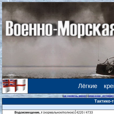
Лёгкие кре
[
на уровень вверх
] [
описание, история
Тактико-
Водоизмещение, т
(нормальное/полное)
4220 / 4733