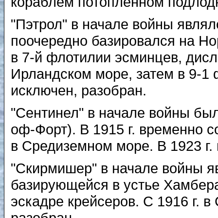
кораблем потопленном подлод
"Пэтрол" в начале войны явля
поочередно базировался на Нор,
в 7-й флотилии эсминцев, дисл
Ирландском море, затем в 9-1 
исключен, разобран.
"Сентинел" в начале войны бы
оф-Форт). В 1915 г. временно с
в Средиземном море. В 1923 г.
"Скирмишер" в начале войны я
базирующейся в устье Хамбера.
эскадре крейсеров. С 1916 г. в
разобран.