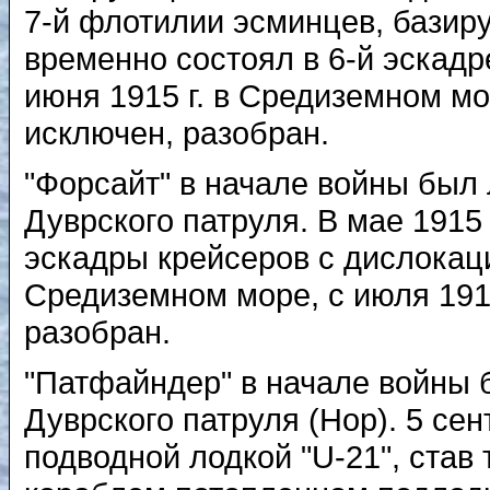
7-й флотилии эсминцев, базиру
временно состоял в 6-й эскадр
июня 1915 г. в Средиземном море
исключен, разобран.
"Форсайт" в начале войны был
Дуврского патруля. В мае 1915 
эскадры крейсеров с дислокаци
Средиземном море, с июля 1916 
разобран.
"Патфайндер" в начале войны 
Дуврского патруля (Нор). 5 сен
подводной лодкой "U-21", ста