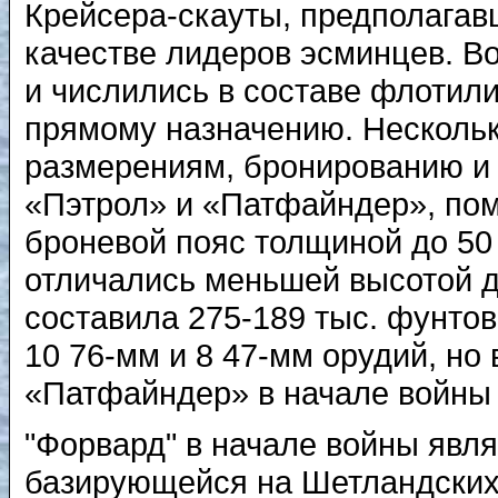
Крейсера-скауты, предполагав
качестве лидеров эсминцев. В
и числились в составе флотили
прямому назначению. Нескольк
размерениям, бронированию и 
«Пэтрол» и «Патфайндер», по
броневой пояс толщиной до 50
отличались меньшей высотой д
составила 275-189 тыс. фунтов
10 76-мм и 8 47-мм орудий, но
«Патфайндер» в начале войны
"Форвард" в начале войны явл
базирующейся на Шетландских о