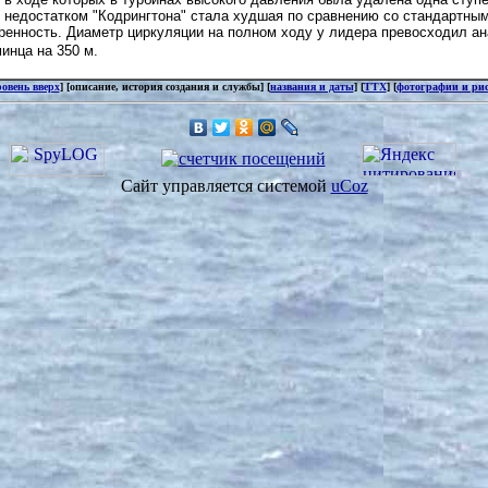
недостатком "Кодрингтона" стала худшая по сравнению со стандартны
вренность. Диаметр циркуляции на полном ходу у лидера превосходил а
инца на 350 м.
ровень вверх
] [описание, история создания и службы] [
названия и даты
] [
ТТХ
] [
фотографии и ри
Сайт управляется системой
uCoz