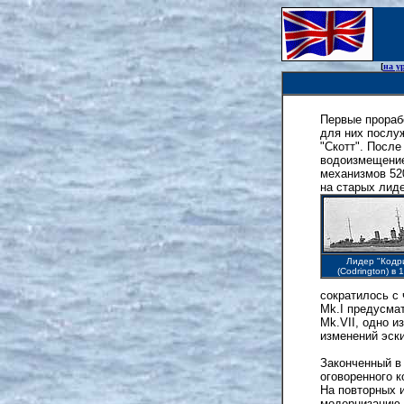
[
на у
Первые прорабо
для них послу
"Скотт". Посл
водоизмещение
механизмов 520
на старых лид
Лидер "Кодр
(Codrington) в 
сократилось с
Mk.I предусма
Mk.VII, одно и
изменений эски
Законченный в 
оговоренного 
На повторных 
модернизацию,