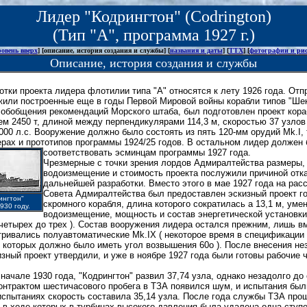
Лидер "Кодрингтон" (Codrington)
(Тип "А",
программа 1927 г.)
ровень вверх
] [описание, история создания и службы] [
названия и даты
] [
ТТХ
] [
фотографии и ри
Описание, история создания и службы
тки проекта лидера флотилии типа "А" относятся к лету 1926 года. Отп
жили построенные еще в годы Первой Мировой войны корабли типов "Шек
е обобщения рекомендаций Морского штаба, был подготовлен проект кор
м 2450 т, длиной между перпендикулярами 114,3 м, скоростью 37 узло
00 л.с. Вооружение должно было состоять из пять 120-мм орудий Mk.I, 
ерах и прототипов программы 1924/25 годов. В остальном лидер должен
соответствовать эсминцам программы 1927 года.
Чрезмерные с точки зрения лордов Адмиралтейства размеры,
водоизмещение и стоимость проекта послужили причиной отка
дальнейшей разработки. Вместо этого в мае 1927 года на рас
Совета Адмиралтейства был предоставлен эскизный проект г
ингтон"
скромного корабля, длина которого сократилась а 13,1 м, ум
1930 году.
водоизмещение, мощность и состав энергетической установки
 четырех до трех ). Состав вооружения лидера остался прежним, лишь в
тривались полуавтоматические Mk.IX ( некоторое время в спецификации
з которых должно было иметь угол возвышения 60о ). После внесения н
зный проект утвердили, и уже в ноябре 1927 года были готовы рабочие 
начале 1930 года, "Кодрингтон" развил 37,74 узла, однако незадолго до
контрактом шестичасового пробега в ТЗА появился шум, и испытания бы
испытаниях скорость составила 35,14 узла. После года службы ТЗА про
 в ходе которых в турбинах высокого давления была удалена одна ступе