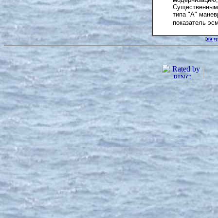
Существенным 
типа "А" мане
показатель эсм
[
на у