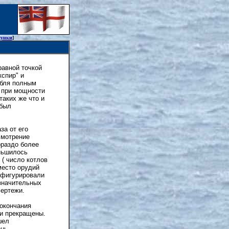
сунки
]
равной точкой
спир" и
абля полным
в при мощности
таких же что и
 был
за от его
смотрение
ораздо более
еньшилось
 ( число котлов
место орудий
 фигурировали
езначительных
чертежи.
 окончания
ли прекращены.
шел
нь.