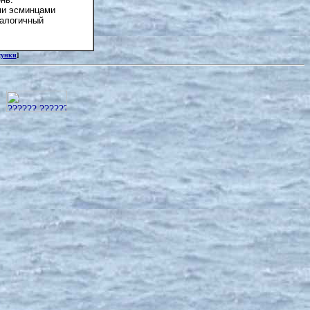
ми эсминцами
налогичный
сунки
]