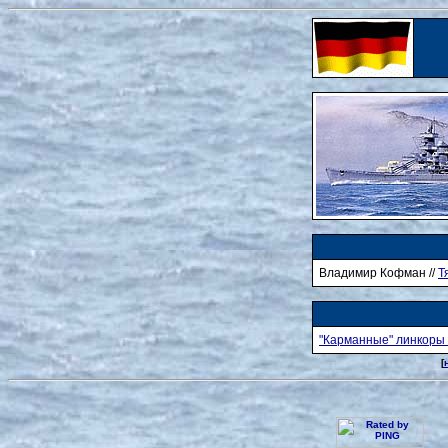
Владимир Кофман //
Т
"Карманные" линкоры 
[