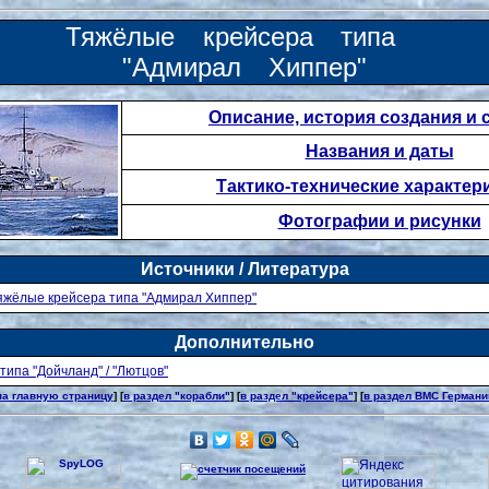
Тяжёлые крейсера типа
"Адмирал Хиппер"
Описание, история создания и
Названия и даты
Тактико-технические характер
Фотографии и рисунки
Источники / Литература
яжёлые крейсера типа "Адмирал Хиппер"
Дополнительно
типа "Дойчланд" / "Лютцов"
на главную страницу
] [
в раздел "корабли"
] [
в раздел "крейсера"
] [
в раздел ВМС Германи