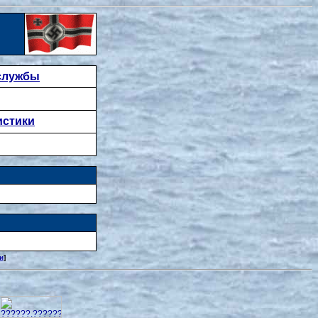
 службы
истики
и
]