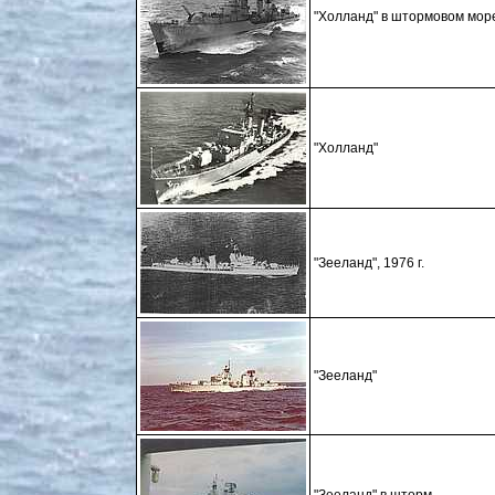
"Холланд" в штормовом мор
"Холланд"
"Зееланд", 1976 г.
"Зееланд"