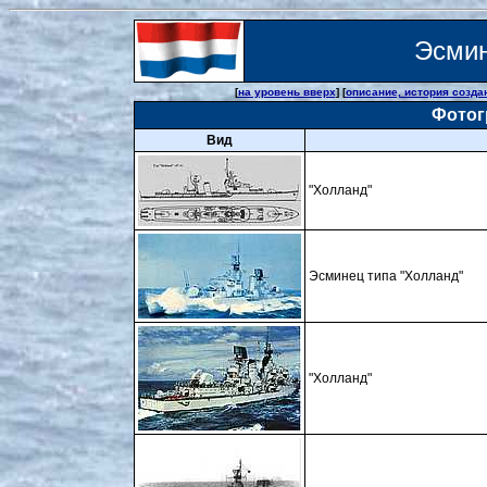
Эсми
[
на уровень вверх
] [
описание, история созда
Фотог
Вид
"Холланд"
Эсминец типа "Холланд"
"Холланд"