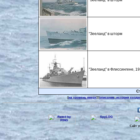
"Зееланд" в шторм
"Зееланд" в шторм
"Зееланд" в Флиссингене, 19
Ст
[
на уровень вверх
] [
описание, история созда
Сайт у