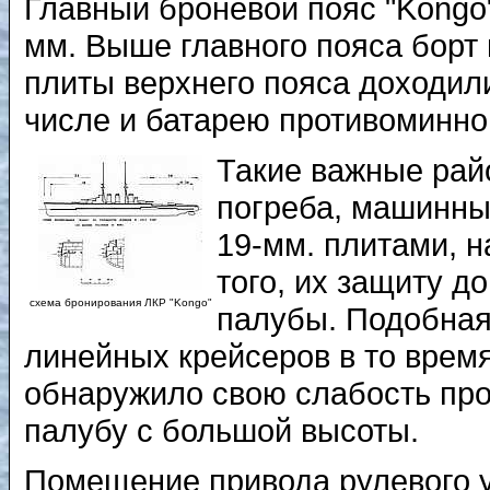
Главный броневой пояс "Kongo
мм. Выше главного пояса борт
плиты верхнего пояса доходил
числе и батарею противоминног
Такие важные рай
погреба, машинны
19-мм. плитами, 
того, их защиту д
схема бронирования ЛКР "Kongo"
палубы. Подобная
линейных крейсеров в то время
обнаружило свою слабость про
палубу с большой высоты.
Помещение привода рулевого у