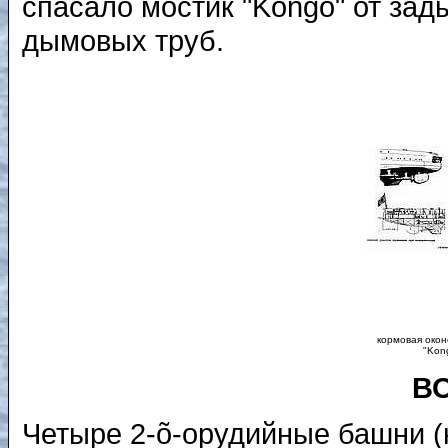
спасало мостик "Kongo" от зад
дымовых труб.
кормовая окон
"Kon
В
Четыре 2-õ-орудийные башни (н