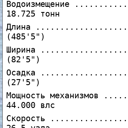
Водоизмещение ...........
18.725 тонн
Длина ...................
(485'5")
Ширина ..................
(82'5")
Осадка ..................
(27'5")
Мощность механизмов .....
44.000 влс
Скорость ................