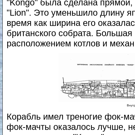
"Kongo" была сделана прямой,
"Lion". Это уменьшило длину яп
время как ширина его оказалас
британского собрата. Больша
расположением котлов и механи
Внут
Корабль имел треногие фок-ма
фок-мачты оказалось лучше, неж