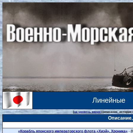
Линейные 
[
на уровень вверх
] [описание, история
Описание,
«Корабль японского императорского флота «Хиэй». Хроника»
-
B