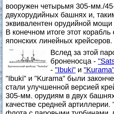
вооружен четырьмя 305-мм./45
двухорудийных башнях и, таки
эквивалентен орудийной мощи 
В конечном итоге этот корабл
японских линейных крейсеров.
Вслед за этой па
броненосца -
"Sat
Броненосный крейсер "Tsukuba"
-
"Ibuki"
и
"Kurama
"Ibuki" и "Kurama" были законч
стали улучшенной версией кре
305-мм. орудиям в двух башнях
качестве средней артиллерии. 
флота с паровыми турбинами, п