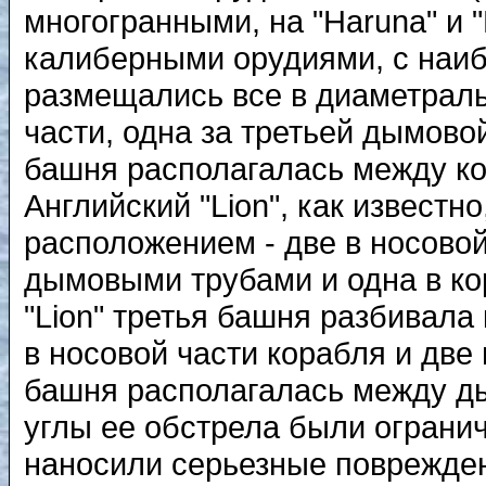
многогранными, на "Haruna" и "
калиберными орудиями, с наиб
размещались все в диаметраль
части, одна за третьей дымово
башня располагалась между к
Английский "Lion", как извест
расположением - две в носовой
дымовыми трубами и одна в кор
"Lion" третья башня разбивала
в носовой части корабля и две 
башня располагалась между ды
углы ее обстрела были ограни
наносили серьезные поврежде