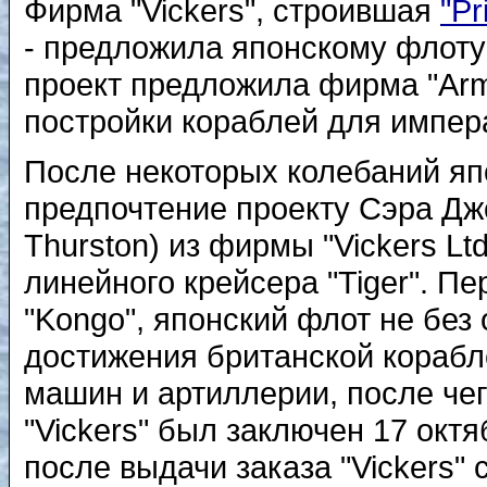
Фирма "Vickers", строившая
"Pr
- предложила японскому флоту 
проект предложила фирма "Arms
постройки кораблей для импер
После некоторых колебаний я
предпочтение проекту Сэра Дж
Thurston) из фирмы "Vickers Lt
линейного крейсера "Tiger". П
"Kongo", японский флот не без
достижения британской корабл
машин и артиллерии, после чег
"Vickers" был заключен 17 окт
после выдачи заказа "Vickers"