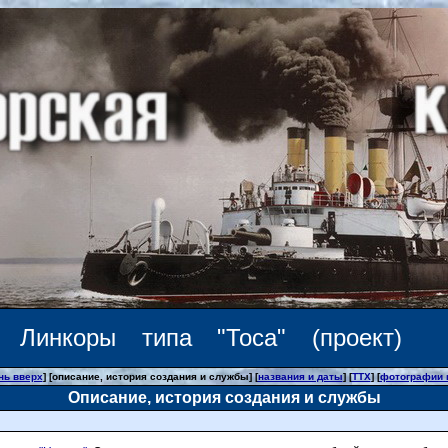
Линкоры типа "Тоса" (проект)
нь вверх
] [описание, история создания и службы] [
названия и даты
] [
ТТХ
] [
фотографии 
Описание, история создания и службы