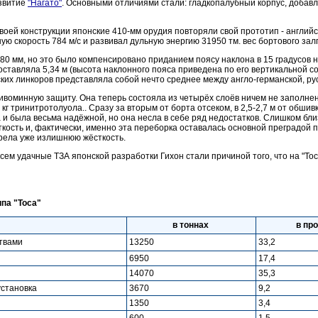
азвитие
"Нагато"
. Основными отличиями стали: гладкопалубный корпус, добав
своей конструкции японские 410-мм орудия повторяли свой прототип - англий
ную скорость 784 м/с и развивал дульную энергию 31950 тм. вес бортового залп
0 мм, но это было компенсировано приданием поясу наклона в 15 градусов 
оставляла 5,34 м (высота наклонного пояса приведена по его вертикальной с
ких линкоров представляла собой нечто среднее между англо-германской, ру
тивоминную защиту. Она теперь состояла из четырёх слоёв ничем не заполнен
г тринитротолуола.. Сразу за вторым от борта отсеком, в 2,5-2,7 м от обши
а и была весьма надёжной, но она несла в себе ряд недостатков. Слишком б
кость и, фактически, именно эта переборка оставалась основной преградой 
брела уже излишнюю жёсткость.
овсем удачные ТЗА японской разработки Гихон стали причиной того, что на "Т
па "Тоса"
в тоннах
в пр
ствами
13250
33,2
6950
17,4
14070
35,3
установка
3670
9,2
1350
3,4