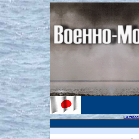
[
на урове