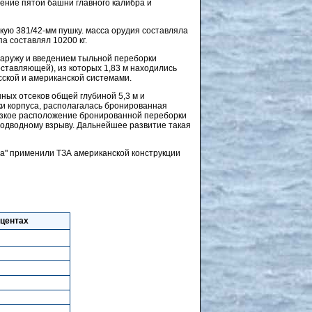
ление пятой башни главного калибра и
скую 381/42-мм пушку. масса орудия составляла
а составлял 10200 кг.
наружу и введением тыльной переборки
оставляющей), из которых 1,83 м находились
сской и американской системами.
ных отсеков общей глубиной 5,3 м и
вки корпуса, располагалась бронированная
лизкое расположение бронированной переборки
подводному взрыву. Дальнейшее развитие такая
оса" применили ТЗА американской конструкции
оцентах