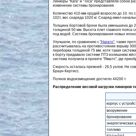
Линкоры "Кага" и "Тоса" представляли собой р
изменение системы бронирования.
Количество 410-мм орудий возросло до 10. по 
102т, вес снаряда 1020 кг. Снаряд имел началь
Толщина бортовой брони была уменьшена до 28
толщиной 50 мм. Высота плит главного пояса с
под водой. Система бронирования новых японс
Улучшили, по сравнению с
"Нагато"
, также про
рассчитывалась на противостояние взрыву 300 к
переборка толщиной 75 мм. хотя такая систем
к борту придавало системе ПТЗ излишнюю жёст
система получила в проекте "Ямато", где прио
Скорость осталась прежней - 26,5 узлов. Не с
Браун-Кертисс.
Полное водоизмещение достигло 44200 т.
Распределение весовой нагрузки линкоров ти
корпус с устрой
вооружение
бронирование
энергетическая 
топливо