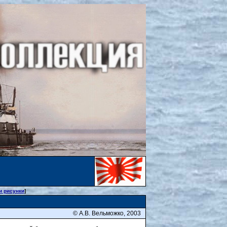
и рисунки
]
© А.В. Вельможко, 2003