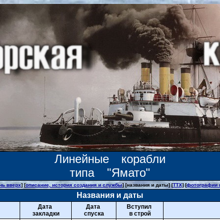
Линейные корабли
типа "Ямато"
нь вверх
] [
описание, история создания и службы
] [названия и даты] [
ТТХ
] [
фотографии 
Названия и даты
Дата
Дата
Вступил
закладки
спуска
в строй