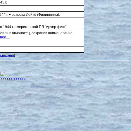
45 г.
944 г. у острова Лейте (Филиппины).
я 1944 г. американской ПЛ “Арчер-фиш”
троили в авианосец, сохранив наименование.
ее ...
и рисунки
]