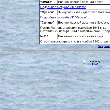
“Ямато”
Военно-морской арсенал в Куре
Подробнее о службе ЛК "Ямато"
“Мусаси”
“Мицубиси хэви индастриз”, Нагасак
Подробнее о службе ЛК "Мусаси" ...
“Синано”
Военно-морской арсенал в Йокосуке
Постройку приостановили в декабре 1941 г., хот
Потоплен 29 ноября 1944 г. американской ПЛ “А
№111
Военно-морской арсенал в Куре
Строительство прекратили в ноябре 1941 г. при 
[
на урове