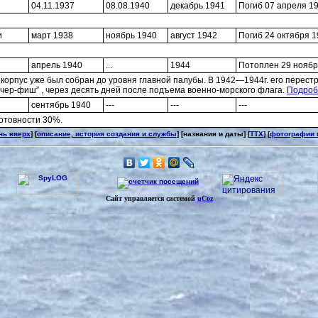
04.11.1937
08.08.1940
декабрь 1941
Погиб 07 апреля 19
и
март 1938
ноябрь 1940
август 1942
Погиб 24 октября 1
апрель 1940
...
1944
Потоплен 29 ноябр
я корпус уже был собран до уровня главной палубы. В 1942—1944г. его перес
рчер-фиш” , через десять дней после подъема военно-морского флага.
Подробн
сентябрь 1940
---
---
---
готовности 30%.
нь вверх
] [
описание, история создания и службы
] [названия и даты] [
ТТХ
] [
фотографии 
Сайт управляется системой
uCoz