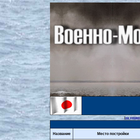
[
на урове
Название
Место постройки