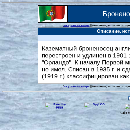
Бронен
[
на уровень вверх
] [описание, история созда
Описание, ис
Казематный броненосец англи
перестроен и удлинен в 1901-
"Орландо". К началу Первой 
не имел. Списан в 1935 г. и с
(1919 г.) классифицирован как 
[
на уровень вверх
] [описание, история созда
Сайт у