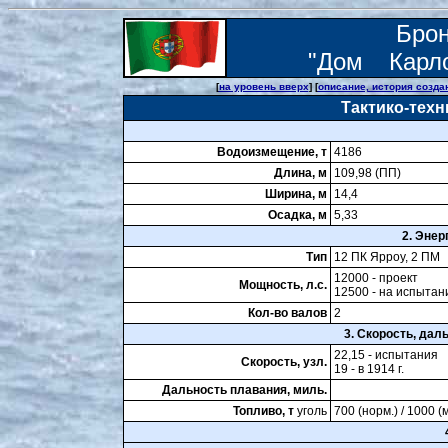
Бро
"Дом Карл
[
на уровень вверх
] [
описание, история созда
Тактико-техн
Водоизмещение, т
4186
Длина, м
109,98 (ПП)
Ширина, м
14,4
Осадка, м
5,33
2. Энер
Тип
12 ПК Ярроу, 2 ПМ
12000 - проект
Мощность, л.с.
12500 - на испытан
Кол-во валов
2
3. Скорость, дал
22,15 - испытания
Скорость, узл.
19 - в 1914 г.
Дальность плавания, миль.
Топливо, т
уголь
700 (норм.) / 1000 (м