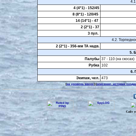
4.1
4 (4*1) - 152/45
8 (8*1) - 120/45
14 (14*1) - 47
2 (2*1) - 37
3 пул.
4.2. Торпедно
2 (2*1) - 356-мм ТА надв.
5. 
Палубы
37 - 110 (на скосах)
Рубка
102
6.
Экипаж, чел.
473
[
на уровень вверх
] [
описание, история созда
Сайт у