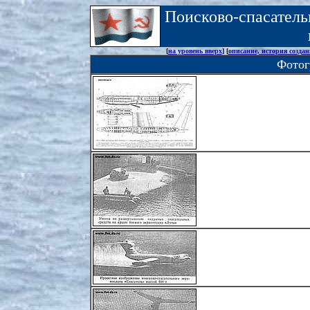
Поисково-спасатель
[
на уровень вверх
] [
описание, история созда
Фотог