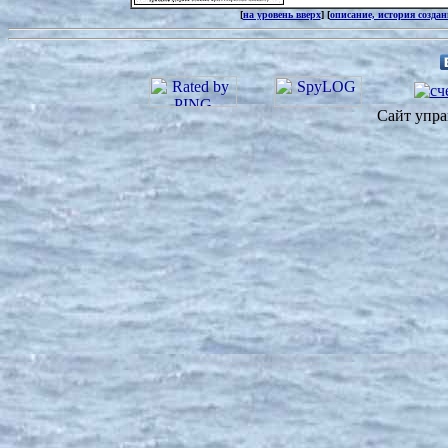
[
на уровень вверх
] [
описание, история созда
Сайт упра