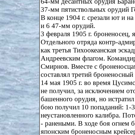
64-мм десантных орудия Барано
37-мм пятиствольных орудий Г
В конце 1904 г. срезали ют и н
и 6 47-мм орудий.
3 февраля 1905 г. броненосец,
Отдельного отряда контр-адмир
как третья Тихоокеанская эскад
Андреевским флагом. Командир
Смирнов. Вместе с броненосца
составлял третий броненосный
14 мая 1905 г. во время Цусим
не получил, за исключением от
башенного орудия, но истратил 
бою получил 10 попаданий: 1-
неустановленного калибра. Пот
- ранеными. В ходе боя огнем
японским броненосным крейсера