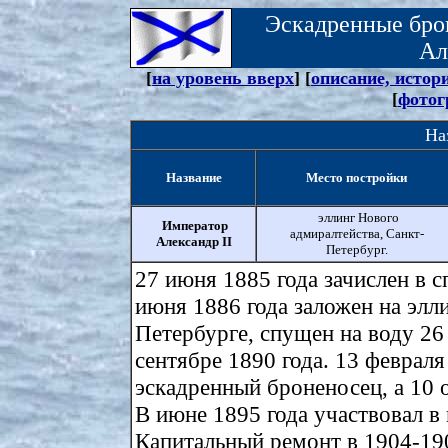
Эскадренные бро
Ал
[
на уровень вверх
] [
описание, истор
[
фотог
На
Название
Место постройки
эллинг Нового
Император
адмиралтейства, Санкт-
Александр II
Петербург.
27 июня 1885 года зачислен в с
июня 1886 года заложен на элл
Петербурге, спущен на воду 26 
сентябре 1890 года. 13 феврал
эскадренный броненосец, а 10 
В июне 1895 года участвовал в
Капитальный ремонт в 1904-190