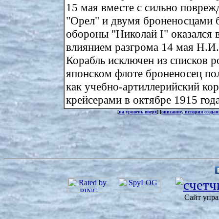
15 мая вместе с сильно повре
"Орел" и двумя броненосцами 
обороны "Николай I" оказался 
влиянием разгрома 14 мая Н.И. 
Корабль исключен из списков ро
японском флоте броненосец пол
как учебно-артиллерийский ко
крейсерами в октябре 1915 год
[
на уровень вверх
] [
описание, история созда
Сайт упра