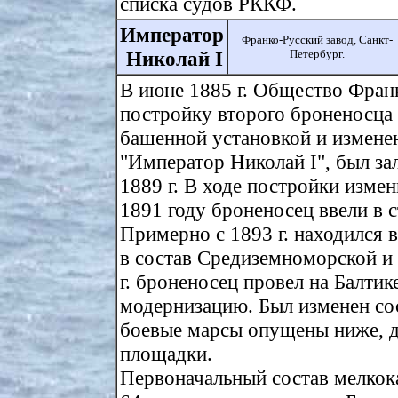
списка судов РККФ.
Император
Франко-Русский завод, Санкт-
Николай I
Петербург.
В июне 1885 г. Общество Франк
постройку второго броненосца 
башенной установкой и измене
"Император Николай I", был зал
1889 г. В ходе постройки изме
1891 году броненосец ввели в 
Примерно с 1893 г. находился 
в состав Средиземноморской и 
г. броненосец провел на Балти
модернизацию. Был изменен со
боевые марсы опущены ниже, 
площадки.
Первоначальный состав мелкок