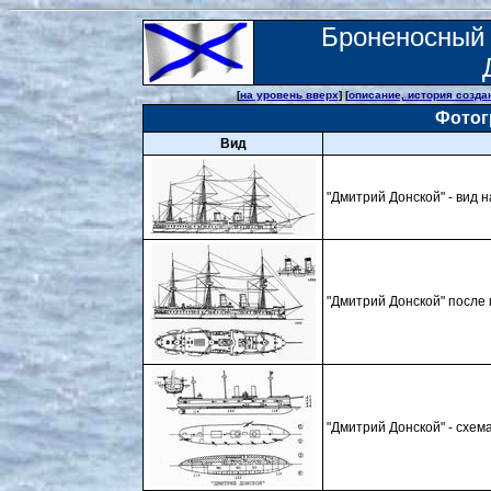
Броненосный
[
на уровень вверх
] [
описание, история созда
Фотог
Вид
"Дмитрий Донской" - вид 
"Дмитрий Донской" посл
"Дмитрий Донской" - схе