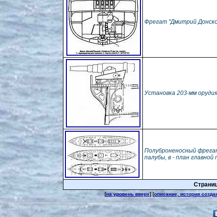
Фрегат "Дмитрий Донской"
Установка 203-мм оруди
Полуброненосный фрегат 
палубы, в - план главной
Страница
[
на уровень вверх
] [
описание, история созда