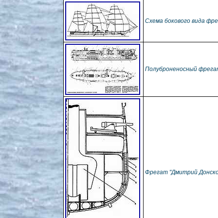
Схема бокового вида фр
Полуброненосный фрега
Фрегат "Дмитрий Донско