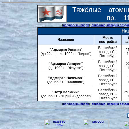
Тяжёлые атомн
пр. 1
[
на уровень вверх
] [
описание, история созда
На
Место
Название
постройки
за
Балтийский
"Адмирал Ушаков"
27
завод, г.С.-
(до 22 апреля 1992 г. - "Киров")
1
Петербург
Балтийский
"Адмирал Лазарев"
2
завод, г.С.-
(до 1992 г. - "Фрунзе")
1
Петербург
Балтийский
"Адмирал Нахимов"
1
завод, г.С.-
(до 1992 г. - "Калинин")
1
Петербург
Балтийский
"Петр Великий"
25
завод, г.С.-
(до 1992 г. - "Юрий Андропов")
1
Петербург
[
на уровень вверх
] [
описание, история созда