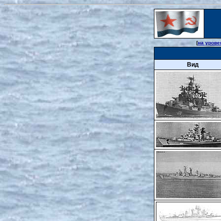
[
на урове
Вид