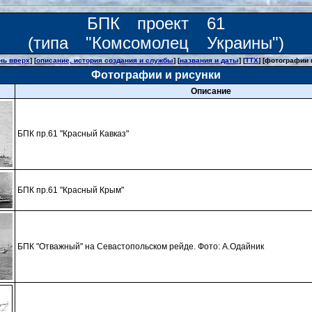
БПК проект 61
(типа "Комсомолец Украины")
нь вверх
] [
описание, история создания и службы
] [
названия и даты
] [
ТТХ
] [фотографии 
Фотографии и рисунки
Описание
БПК пр.61 "Красный Кавказ"
БПК пр.61 "Красный Крым"
БПК "Отважный" на Севастопольском рейде. Фото: А.Одайник