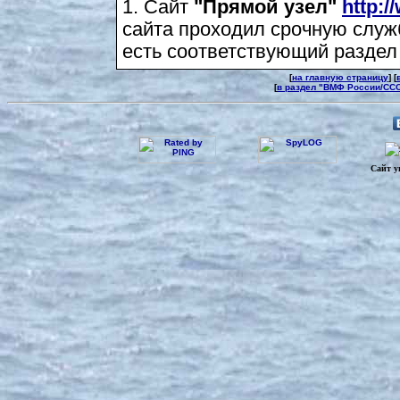
1. Сайт
"Прямой узел"
http:/
сайта проходил срочную служ
есть соответствующий разде
[
на главную страницу
] [
[
в раздел "ВМФ России/СС
Сайт у