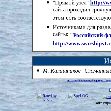
"Прямой узел"
http://
сайта проходил срочну
этом есть соответству
Источниками для разд
сайты:
"
Российский ф
http://www.warships1.
И
М. Калашников "Сломанны
[
на главную страницу
] [
в раздел "кор
Сайт упра