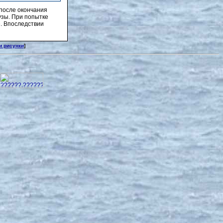
 после окончания
узы. При попытке
е. Впоследствии
и рисунки
]