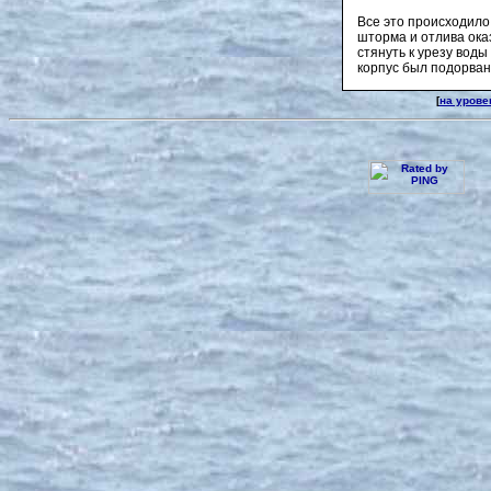
Все это происходило
шторма и отлива ока
стянуть к урезу вод
корпус был подорва
[
на урове