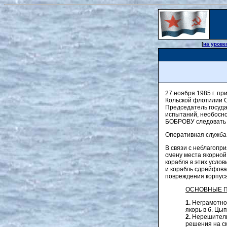
[
на урове
27 ноября 1985 г. п
Кольской флотилии С
Председатель госуда
испытаний, необосно
БОБРОВУ следовать в
Оперативная служба
В связи с неблагоп
смену места якорной
корабля в этих усло
и корабль сдрейфова
повреждения корпуса
ОСНОВНЫЕ 
1.
Неграмотное
якорь в б. Цы
2.
Нерешитель
решения на см