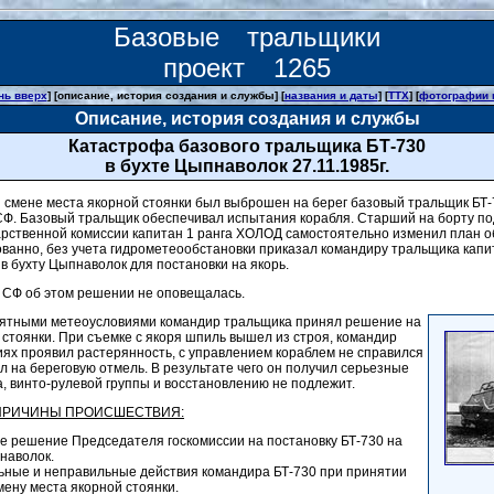
Базовые тральщики
проект 1265
нь вверх
] [описание, история создания и службы] [
названия и даты
] [
ТТХ
] [
фотографии 
Описание, история создания и службы
Катастрофа базового тральщика БТ-730
в бухте Цыпнаволок 27.11.1985г.
ри смене места якорной стоянки был выброшен на берег базовый тральщик БТ-
Ф. Базовый тральщик обеспечивал испытания корабля. Старший на борту по
рственной комиссии капитан 1 ранга ХОЛОД самостоятельно изменил план о
ванно, без учета гидрометеообстановки приказал командиру тральщика кап
 бухту Цыпнаволок для постановки на якорь.
 СФ об этом решении не оповещалась.
риятными метеоусловиями командир тральщика принял решение на
 сто­янки. При съемке с якоря шпиль вышел из строя, командир
виях проявил растерянность, с управлением кораблем не справился
л на береговую отмель. В результате чего он получил серьезные
, винто-рулевой группы и восстановлению не подлежит.
ПРИЧИНЫ ПРОИСШЕСТВИЯ:
 решение Председателя госкомиссии на постановку БТ-730 на
пнаволок.
ные и неправильные действия командира БТ-730 при принятии
ену места якорной стоянки.