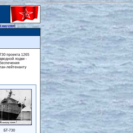
и рисунки
]
730 проекта 1265
дводной лодки -
беспече­ния
итан-лейтенанту
БТ-730