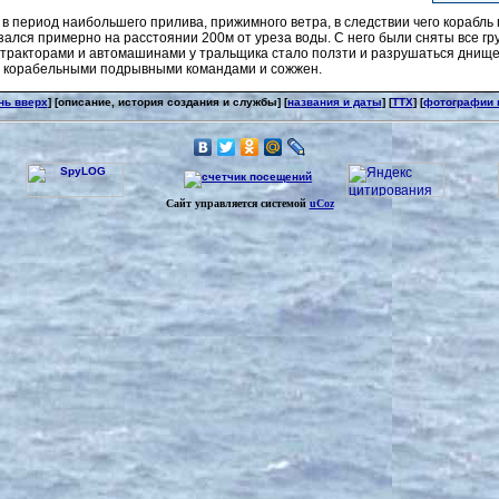
 в период наибольшего прилива, прижимного ветра, в следствии чего корабль
зался примерно на расстоянии 200м от уреза воды. С него были сняты все гр
ы тракторами и автомашинами у тральщика стало ползти и разрушаться днищ
н корабельными подрывными командами и сожжен.
нь вверх
] [описание, история создания и службы] [
названия и даты
] [
ТТХ
] [
фотографии 
Сайт управляется системой
uCoz