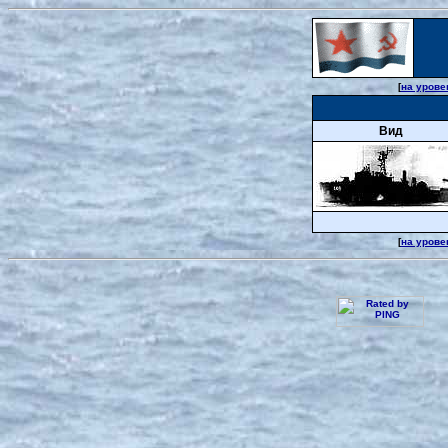
[
на урове
Вид
[
на урове