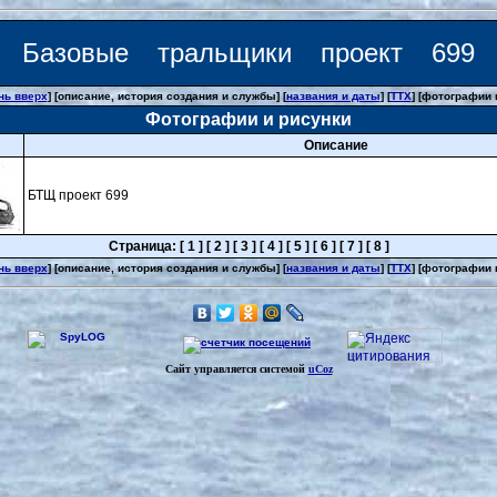
Базовые тральщики проект 699
нь вверх
] [описание, история создания и службы] [
названия и даты
] [
ТТХ
] [фотографии 
Фотографии и рисунки
Описание
БТЩ проект 699
Страница: [ 1 ] [ 2 ] [ 3 ] [ 4 ] [ 5 ] [ 6 ] [ 7 ] [ 8 ]
нь вверх
] [описание, история создания и службы] [
названия и даты
] [
ТТХ
] [фотографии 
Сайт управляется системой
uCoz