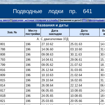
Подводные лодки пр. 641
нь вверх
] [
описание, история создания и службы
] [названия и даты] [
ТТХ
] [
фотографии 
Названия и даты
Место
Дата
Дата
В
Зав. №
постройки
закладки
спуска
в
А. С двигателями 37Д
801
196
27.10.62
25.01.63
14.
788
196
14.06.60
03.10.60
31.
808
196
09.08.63
30.11.63
30.
793
196
14.04.61
29.06.61
15.
799
196
09.05.62
21.07.62
18.
816
196
26.12.64
31.03.65
30.
809
196
10.10.63
21.02.64
30.
815
196
29.10.64
16.02.65
31.
814
196
26.08.64
22.12.64
06.
817
196
06.05.65
10.08.65
24.
81В
196
24.05.65
10.08.65
18.
821
196
25.03.65
20 05.66
28.