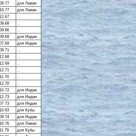
09.77
для Ливии
10.77
для Ливии
12.67
...
09.68
...
09.66
...
09.69
для Индии
07.69
для Индии
09.71
...
12.68
...
12.69
...
12.71
...
11.70
...
12.70
...
10.72
для Индии
12.73
для Индии
07.73
для Индии
10.83
для Кубы
09.74
для Индии
10.76
для Ливии
11.79
для Кубы