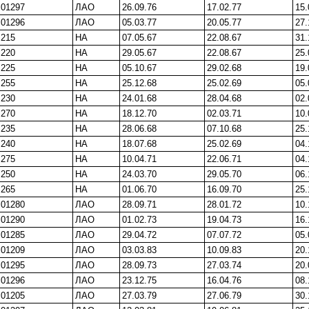
01297
ЛАО
26.09.76
17.02.77
15.
01296
ЛАО
05.03.77
20.05.77
27.
215
НА
07.05.67
22.08.67
31.
220
НА
29.05.67
22.08.67
25.
225
НА
05.10.67
29.02.68
19.
255
НА
25.12.68
25.02.69
05.
230
НА
24.01.68
28.04.68
02.
270
НА
18.12.70
02.03.71
10.
235
НА
28.06.68
07.10.68
25.
240
НА
18.07.68
25.02.69
04.
275
НА
10.04.71
22.06.71
04.
250
НА
24.03.70
29.05.70
06.
265
НА
01.06.70
16.09.70
25.
01280
ЛАО
28.09.71
28.01.72
10.
01290
ЛАО
01.02.73
19.04.73
16.
01285
ЛАО
29.04.72
07.07.72
05.
01209
ЛАО
03.03.83
10.09.83
20.
01295
ЛАО
28.09.73
27.03.74
20.
01296
ЛАО
23.12.75
16.04.76
08.
01205
ЛАО
27.03.79
27.06.79
30.