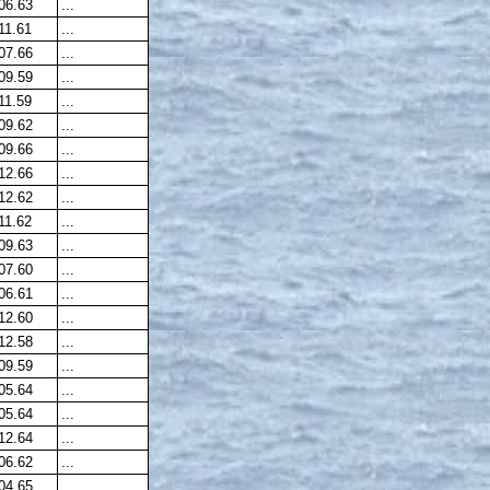
06.63
...
11.61
...
07.66
...
09.59
...
11.59
...
09.62
...
09.66
...
12.66
...
12.62
...
11.62
...
09.63
...
07.60
...
06.61
...
12.60
...
12.58
...
09.59
...
05.64
...
05.64
...
12.64
...
06.62
...
04.65
...