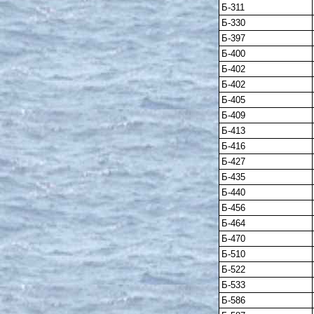
Б-311
Б-330
Б-397
Б-400
Б-402
Б-402
Б-405
Б-409
Б-413
Б-416
Б-427
Б-435
Б-440
Б-456
Б-464
Б-470
Б-510
Б-522
Б-533
Б-586