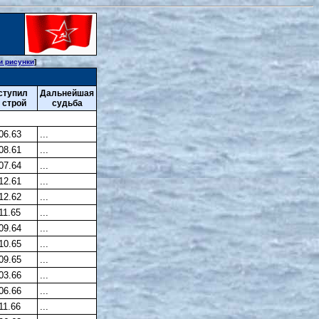
и рисунки
]
ступил
Дальнейшая
 строй
судьба
06.63
...
08.61
...
07.64
...
12.61
...
12.62
...
11.65
...
09.64
...
10.65
...
09.65
...
03.66
...
06.66
...
11.66
...