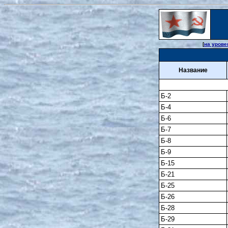
[
на урове
Название
Б-2
Б-4
Б-6
Б-7
Б-8
Б-9
Б-15
Б-21
Б-25
Б-26
Б-28
Б-29