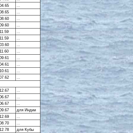
04.65
...
08.65
...
08.60
...
09.60
...
11.59
...
11.59
...
03.60
...
11.60
...
09.61
...
04.61
...
10.61
...
07.62
...
12.67
...
06.67
...
06.67
...
09.67
для Индии
12.69
...
08.70
...
12.78
для Кубы