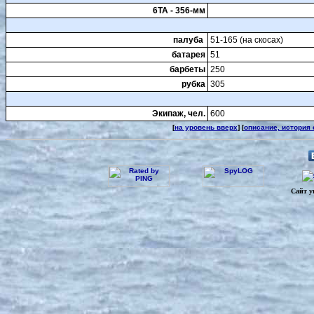
6ТА - 356-мм
палуба
51-165 (на скосах)
батарея
51
барбеты
250
рубка
305
Экипаж, чел.
600
[
на уровень вверх
] [
описание, история
Сайт у