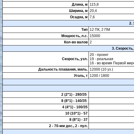
Длина, м
115,8
Ширина, м
20,4
Осадка, м
7,6
2.
Тип
12 ПК, 2 ПМ
Мощность, л.с.
15000
Кол-во валов
2
3. Скорость
20 - проект
Скорость, узл.
19 - реальная
16 - во время Первой ми
Дальность плавания, миль.
12000 (10 уз.)
Уголь, т
1200 / 1800
2 (2*1) - 280/35
8 (8*1) - 140/35
4 (4*1) - 100/35
10 (10*1) - 57
8 (8*1) - 37
2 - 70-мм дес., 2 - пул.