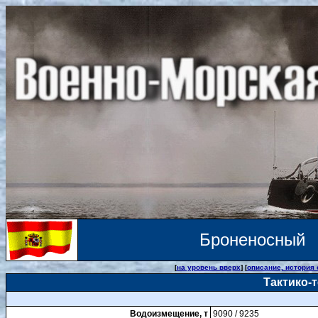
Броненосный
[
на уровень вверх
] [
описание, история
Тактико-
Водоизмещение, т
9090 / 9235