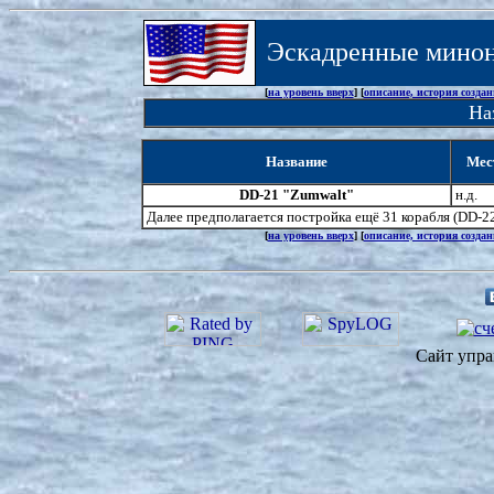
Эскадренные минон
[
на уровень вверх
] [
описание, история созда
На
Название
Мес
DD-21 "Zumwalt"
н.д.
Далее предполагается постройка ещё 31 корабля (DD-22 
[
на уровень вверх
] [
описание, история созда
Сайт упра