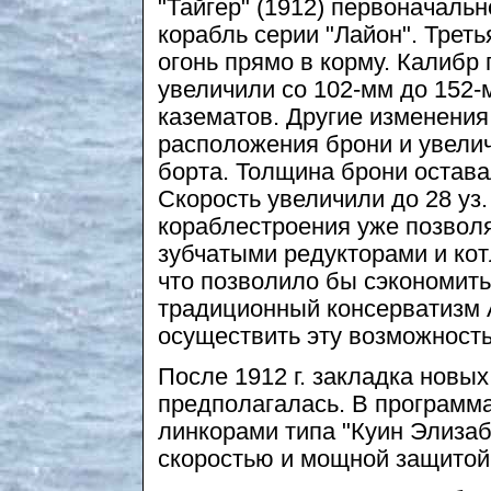
"Тайгер" (1912) первоначаль
корабль серии "Лайон". Трет
огонь прямо в корму. Калибр
увеличили со 102-мм до 152-
казематов. Другие изменени
расположения брони и увели
борта. Толщина брони остава
Скорость увеличили до 28 уз.
кораблестроения уже позвол
зубчатыми редукторами и ко
что позволило бы сэкономить
традиционный консерватизм 
осуществить эту возможность
После 1912 г. закладка новы
предполагалась. В программа
линкорами типа "Куин Элиза
скоростью и мощной защитой