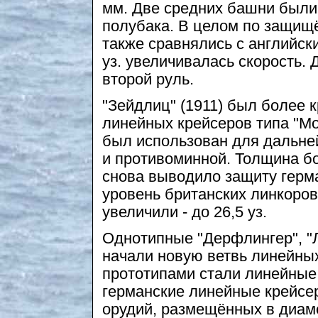
мм. Две средних башни были
полубака. В целом по защищ
также сравнялись с английск
уз. увеличивалась скорость.
второй руль.
"Зейдлиц" (1911) был более
линейных крейсеров типа "М
был использован для дальне
и противоминной. Толщина бо
снова выводило защиту герм
уровень британских линкоров
увеличили - до 26,5 уз.
Однотипные "Дерфлингер", "Л
начали новую ветвь линейных
прототипами стали линейные 
германские линейные крейсе
орудий, размещённых в диам