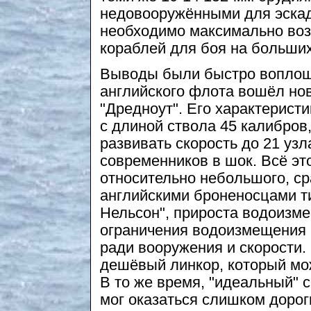
недовооружёнными для эскадр
необходимо максимально во
кораблей для боя на больших
Выводы были быстро воплощен
английского флота вошёл но
"Дредноут". Его характеристи
с длиной ствола 45 калибро
развивать скорость до 21 узл
современников в шок. Всё это
относительно небольшого, с
английскими броненосцами ти
Нельсон", прироста водоизме
ограничения водоизмещения
ради вооружения и скорости.
дешёвый линкор, который мо
В то же время, "идеальный"
мог оказаться слишком дорог