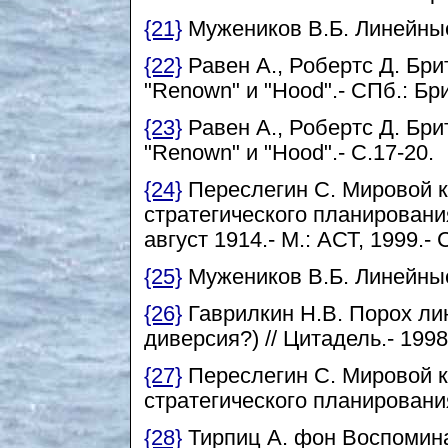
{21}
Мужеников В.Б. Линейные
{22}
Равен А., Робертс Д. Бр
"Renown" и "Hood".- СПб.: Бри
{23}
Равен А., Робертс Д. Бр
"Renown" и "Hood".- С.17-20.
{24}
Переслегин С. Мировой кр
стратегического планирования
август 1914.- М.: АСТ, 1999.- 
{25}
Мужеников В.Б. Линейные
{26}
Гаврилкин Н.В. Порох ли
диверсия?) // Цитадель.- 1998
{27}
Переслегин С. Мировой кр
стратегического планирования
{28}
Тирпиц А. фон Воспоминан