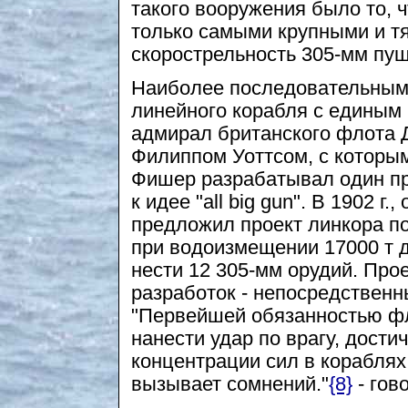
такого вооружения было то, 
только самыми крупными и т
скорострельность 305-мм пуш
Наиболее последовательным 
линейного корабля с единым г
адмирал британского флота 
Филиппом Уоттсом, с которым
Фишер разрабатывал один пр
к идее "all big gun". В 1902 г
предложил проект линкора по
при водоизмещении 17000 т д
нести 12 305-мм орудий. Про
разработок - непосредственн
"Первейшей обязанностью фл
нанести удар по врагу, дост
концентрации сил в кораблях
вызывает сомнений."
{8}
- гов