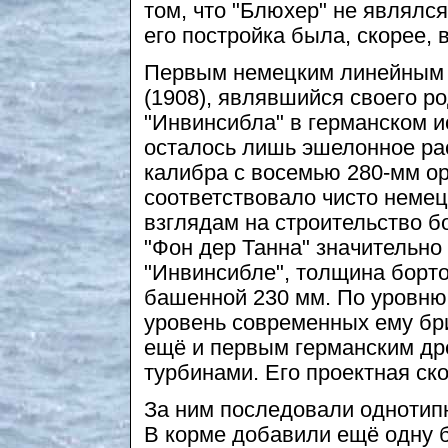
том, что "Блюхер" не являлс
его постройка была, скорее,
Первым немецким линейным к
(1908), являвшийся своего р
"Инвинсибла" в германском и
осталось лишь эшелонное ра
калибра с восемью 280-мм ор
соответствовало чисто немец
взглядам на строительство б
"Фон дер Танна" значительно
"Инвинсибле", толщина борто
башенной 230 мм. По уровню
уровень современных ему бри
ещё и первым германским д
турбинами. Его проектная ско
За ним последовали однотипны
В корме добавили ещё одну 