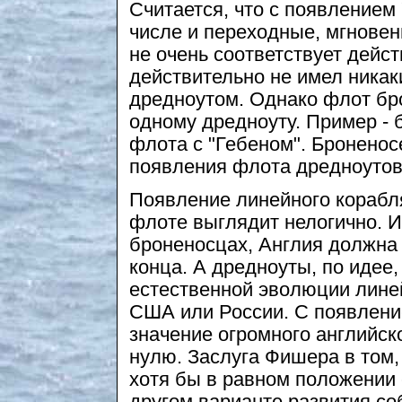
Считается, что с появлением 
числе и переходные, мгновен
не очень соответствует дейс
действительно не имел никак
дредноутом. Однако флот бр
одному дредноуту. Пример - 
флота с "Гебеном". Броненос
появления флота дредноутов
Появление линейного корабля
флоте выглядит нелогично. 
броненосцах, Англия должна 
конца. А дредноуты, по идее
естественной эволюции линей
США или России. С появлени
значение огромного английск
нулю. Заслуга Фишера в том,
хотя бы в равном положении