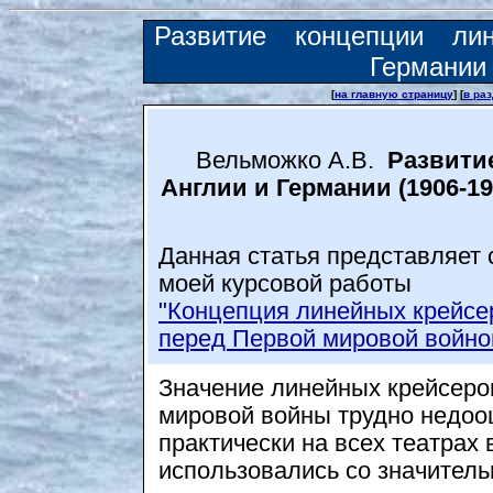
Развитие концепции ли
Германии
[
на главную страницу
] [
в ра
Вельможко А.В.
Развитие
Англии и Германии (1906-191
Данная статья представляет
моей курсовой работы
"Концепция линейных крейсе
перед Первой мировой войно
Значение линейных крейсеро
мировой войны трудно недоо
практически на всех театрах
использовались со значитель