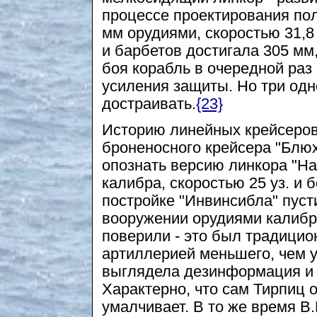
процессе проектирования пол
мм орудиями, скоростью 31,8
и барбетов достигала 305 мм
боя корабль в очередной раз
усиления защиты. Но три од
достраивать.
{23}
Историю линейных крейсеров
броненосного крейсера "Блюх
опознать версию линкора "На
калибра, скоростью 25 уз. и 
постройке "Инвинсибла" пус
вооружении орудиями калибр
поверили - это был традицио
артиллерией меньшего, чем у
выглядела дезинформация и
Характерно, что сам Тирпиц 
умалчивает. В то же время В