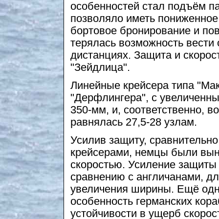
особенностей стал подъём па
позволяло иметь пониженное
бортовое бронирование и по
терялась возможность вести 
дистанциях. Защита и скорост
"Зейдлица".
Линейные крейсера типа "Маке
"Дерфлингера", с увеличенн
350-мм, и, соответственно, 
равнялась 27,5-28 узлам.
Усилив защиту, сравнительн
крейсерами, немцы были вын
скоростью. Усиление защиты 
сравнению с англичанами, дл
увеличения ширины. Ещё од
особенность германских кора
устойчивости в ущерб скорос