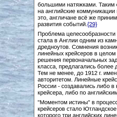
большими натяжками. Таким 
на английские коммуникации
это, англичане всё же прини
развития событий.
{29}
Проблема целесообразности 
стала в Англии одним из кам
дредноутов. Сомнения возни
линейных крейсеров в целом 
решения первоначальных зад
класса, предлагались более
Тем не менее, до 1912 г. им
авторитетом. Линейные крейс
России - создавались либо в 
крейсера, либо по английски
"Моментом истины" в процес
крейсеров стало Ютландское 
которого три английских лин