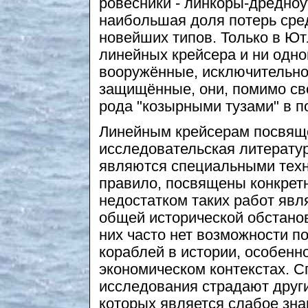
ровесники - линкоры-дредно
наибольшая доля потерь сре
новейших типов. Только в Ю
линейных крейсера и ни одно
вооружённые, исключительно
защищённые, они, помимо сво
рода "козырными тузами" в п
Линейным крейсерам посвящ
исследовательская литератур
являются специальными техн
правило, посвящены конкрет
недостатком таких работ явл
общей исторической обстанов
них часто нет возможности п
кораблей в истории, особенн
экономическом контекстах. 
исследования страдают друг
которых является слабое зна