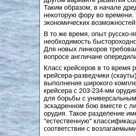
другом варианте развития со
Таким образом, в начале дре
некоторую фору во времени. 
экономических возможностей
В то же время, опыт русско-
необходимость быстороходно
Для новых линкоров требовал
вопросе англичане опередили
Класс крейсеров в то время р
крейсера-разведчики (скауты
выполнения широкого компле
крейсера с 203-234-мм оруди
для борьбы с универсальным
эскадренном бою вместе с л
орудия. Такое разделение им
"естественную" классифика
соответствии с возлагаемыми