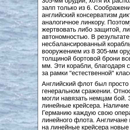
305-мм орудий, хотя их расп
залп только из 6. Соображен
английский консерватизм ди
аналогичное линкору. Поэтом
жертвовать либо защитой, л
автономностью. В результате
несбалансированный корабль
вооружением из 8 305-мм ору
толщиной бортовой брони все
мм. Эти корабли, благодаря
за рамки "естественной" кла
Английский флот был просто 
генеральном сражении. Отно
могли навязать немцам бой.
линейные крейсера. Наличие
Германию каждую свою опер
линейного флота. Англичане 
на линейные крейсера новые 