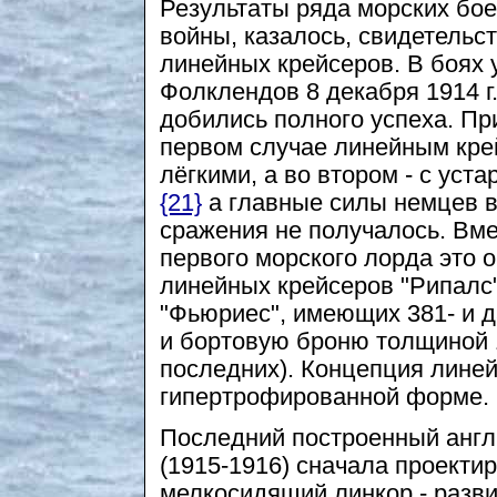
Результаты ряда морских бое
войны, казалось, свидетельс
линейных крейсеров. В боях у
Фолклендов 8 декабря 1914 г
добились полного успеха. При
первом случае линейным кре
лёгкими, а во втором - с ус
{21}
а главные силы немцев в
сражения не получалось. Вм
первого морского лорда это о
линейных крейсеров "Рипалс",
"Фьюриес", имеющих 381- и д
и бортовую броню толщиной 1
последних). Концепция линей
гипертрофированной форме.
Последний построенный англ
(1915-1916) сначала проекти
мелкосидящий линкор - разви