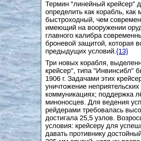
Термин "линейный крейсер" д
определить как корабль, как
быстроходный, чем современ
имеющий на вооружении оруд
главного калибра современны
броневой защитой, которая 
предыдущих условий.
{13}
Три новых корабля, выделен
крейсер", типа "Инвинсибл"
1906 г. Задачами этих крейсе
уничтожение неприятельских
коммуникациях; поддержка лё
миноносцев. Для ведения усп
рейдерами требовалась высок
достигала 25,5 узлов. Возро
условия: крейсеру для успеш
давать противнику достойный