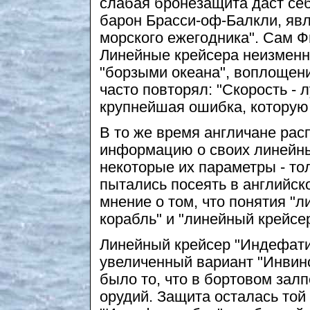
слабая бронезащита даст себ
барон Брасси-оф-Балкли, яв
морского ежегодника". Сам Ф
Линейные крейсера неизменн
"борзыми океана", воплощен
часто повторял: "Скорость - 
крупнейшая ошибка, которую
В то же время англичане ра
информацию о своих линейны
некоторые их параметры - то
пытались посеять в английск
мнение о том, что понятия "
корабль" и "линейный крейсе
Линейный крейсер "Индефати
увеличенный вариант "Инвин
было то, что в бортовом залп
орудий. Защита осталась той