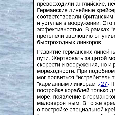
превосходили английские, не
Германские линейные крейсе
соответствовали британским 
и уступая в вооружении. Это
эффективностью. В рамках "
претепели эволюцию от унив
быстроходных линкоров.
Развитие германских линейны
пути. Жертвовать защитой мо
скорости и вооружения, но и
мореходности. При подобном
мог появиться "истребитель 
"карманным линкорам".
{27}
Не
постройке кораблей только д
море, появление в германск
маловероятным. В то же врем
о постройке специальной кре