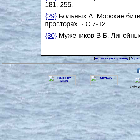
181, 255.
{29}
Больных А. Морские битв
просторах..- С.7-12.
{30}
Мужеников В.Б. Линейные 
[
на главную страницу
] [
в ра
Сайт у