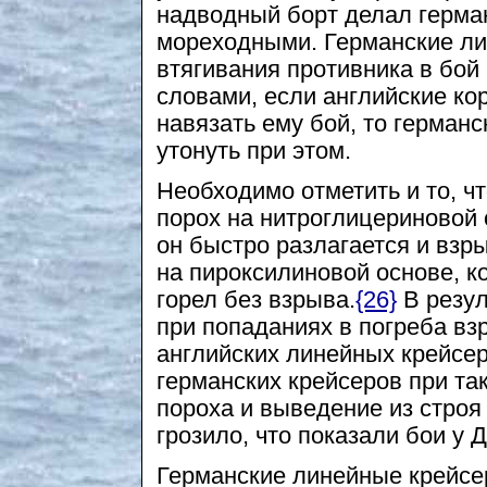
надводный борт делал герма
мореходными. Германские ли
втягивания противника в бой
словами, если английские ко
навязать ему бой, то германс
утонуть при этом.
Необходимо отметить и то, ч
порох на нитроглицериновой 
он быстро разлагается и взр
на пироксилиновой основе, к
горел без взрыва.
{26}
В резул
при попаданиях в погреба вз
английских линейных крейсе
германских крейсеров при та
пороха и выведение из строя
грозило, что показали бои у 
Германские линейные крейсе