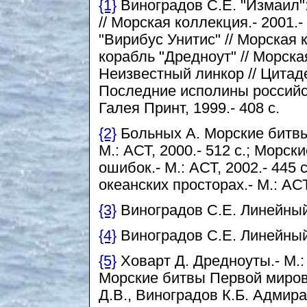
{1}
Виноградов С.Е. "Измаил"
// Морская коллекция.- 2001.
"Вирибус Унитис" // Морская 
корабль "Дредноут" // Морска
Неизвестный линкор // Цитадел
Последние исполины российск
Галея Принт, 1999.- 408 с.
{2}
Больных А. Морские битвы 
М.: АСТ, 2000.- 512 с.; Морс
ошибок.- М.: АСТ, 2002.- 445
океанских просторах.- М.: АСТ
{3}
Виноградов С.Е. Линейный 
{4}
Виноградов С.Е. Линейный 
{5}
Ховарт Д. Дредноуты.- М.:
Морские битвы Первой мирово
Д.В., Виноградов К.Б. Адми