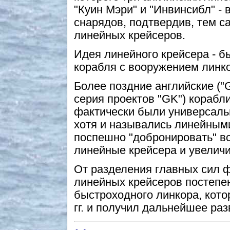
"Куин Мэри" и "Инвинсибл" -
снарядов, подтвердив, тем с
линейных крейсеров.
Идея линейного крейсера - 
корабля с вооружением линко
Более поздние английские ("G
серия проектов "GK") корабл
фактически были универсал
хотя и назывались линейным
поспешно "добронировать" в
линейные крейсера и увеличи
От разделения главных сил 
линейных крейсеров постепен
быстроходного линкора, кот
гг. и получил дальнейшее разв