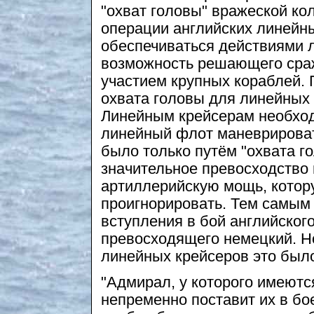
"охват головы" вражеской кол
операции английских линейн
обеспечиваться действиями л
возможность решающего сра
участием крупных кораблей. 
охвата головы для линейных 
Линейным крейсерам необход
линейный флот маневрироват
было только путём "охвата г
значительное превосходство 
артиллерийскую мощь, котор
проигнорировать. Тем самым
вступления в бой английског
превосходящего немецкий. Н
линейных крейсеров это был
"Адмирал, у которого имеютс
непременно поставит их в бое