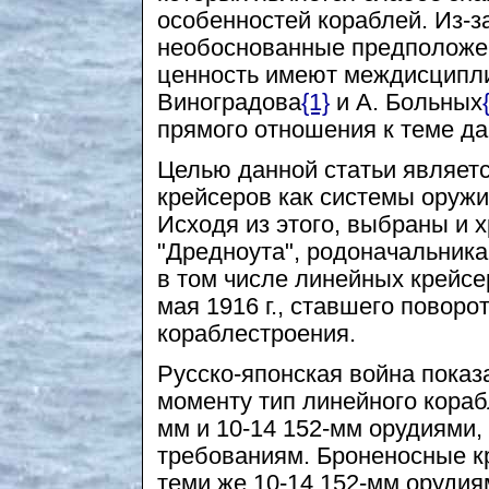
особенностей кораблей. Из-з
необоснованные предположе
ценность имеют междисципл
Виноградова
{1}
и А. Больных
прямого отношения к теме да
Целью данной статьи являет
крейсеров как системы оруж
Исходя из этого, выбраны и х
"Дредноута", родоначальника
в том числе линейных крейсе
мая 1916 г., ставшего поворо
кораблестроения.
Русско-японская война показ
моменту тип линейного кораб
мм и 10-14 152-мм орудиями
требованиям. Броненосные к
теми же 10-14 152-мм орудия