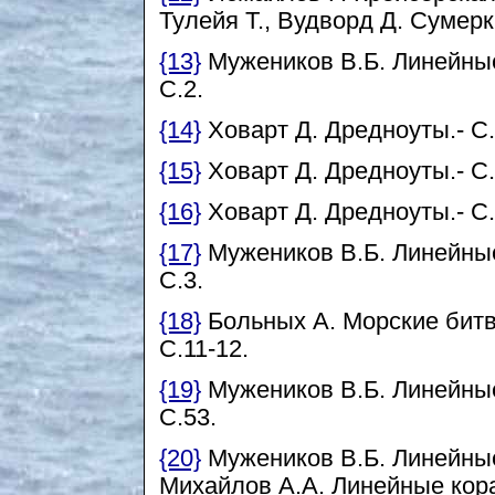
Тулейя Т., Вудворд Д. Сумерки
{13}
Мужеников В.Б. Линейные
С.2.
{14}
Ховарт Д. Дредноуты.- С.
{15}
Ховарт Д. Дредноуты.- С.
{16}
Ховарт Д. Дредноуты.- С.
{17}
Мужеников В.Б. Линейные 
С.3.
{18}
Больных А. Морские битв
С.11-12.
{19}
Мужеников В.Б. Линейные 
С.53.
{20}
Мужеников В.Б. Линейные 
Михайлов А.А. Линейные кораб