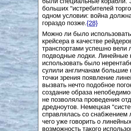
были специальные корабли. 
больших "истребителей торговл
одном условии: война должна 
гораздо позже.
{28}
Можно ли было использовать
крейсера в качестве рейдеро
транспортами успешно вели л
подводные лодки. Линейные 
использовать было нерентабе
сулили англичанам большие 
точки зрения появление лине
вызвать нечто подобное погон
создание образа непобедимо
не позволяла проведения от
дредноутов. Немецкая "систем
справлялась со снабжением л
чего уже говорить о линейны
возможность такого использо