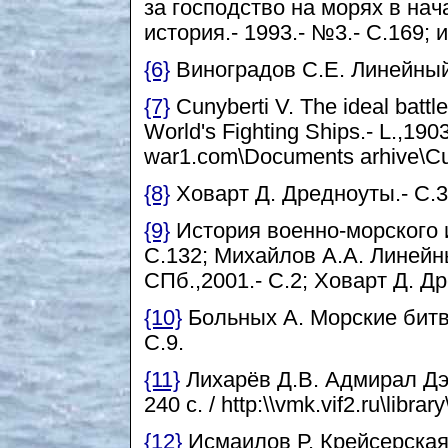
за господство на морях в нач
история.- 1993.- №3.- С.169; и
{6}
Виноградов С.Е. Линейный 
{7}
Cunyberti V. The ideal battlesh
World's Fighting Ships.- L.,190
war1.com\Documents arhive\Cun
{8}
Ховарт Д. Дредноуты.- С.3
{9}
История военно-морского ис
С.132; Михайлов А.А. Линейн
СПб.,2001.- С.2; Ховарт Д. Др
{10}
Больных А. Морские битв
С.9.
{11}
Лихарёв Д.В. Адмирал Дэв
240 с. / http:\\vmk.vif2.ru\librar
{12}
Исмаилов Р. Крейсерская