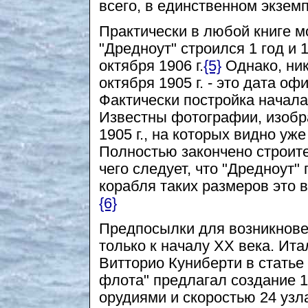
всего, в единственном экзем
Практически в любой книге м
"Дредноут" строился 1 год и 1 
октября 1906 г.
{5}
Однако, ник
октября 1905 г. - это дата о
Фактически постройка началас
Известны фотографии, изобр
1905 г., на которых видно у
Полностью закончено строител
чего следует, что "Дредноут"
корабля таких размеров это 
{6}
Предпосылки для возникнове
только к началу XX века. Ита
Витторио Куниберти в статье
флота" предлагал создание 1
орудиями и скоростью 24 узл