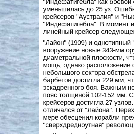
"Индефатигебла" как боевой 
уменьшилась до 25 уз. Ошиб
крейсеров "Аустралия" и "Нью
"Индефатигебла". В момент и
линейный крейсер следующего
"Лайон" (1909) и однотипный 
вооружение новые 343-мм ор
диаметральной плоскости, чт
мощь, однако расположение 
небольшого сектора обстрела
барбетов достигла 229 мм, ч
эскадренного боя. Важным н
пояс толщиной 102-152 мм. С
крейсеров достигла 27 узлов.
отличался от "Лайона". Пере
мере обесценил корабли пре
"сверхдредноутная" революц