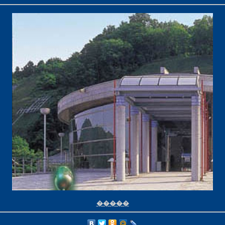
�����