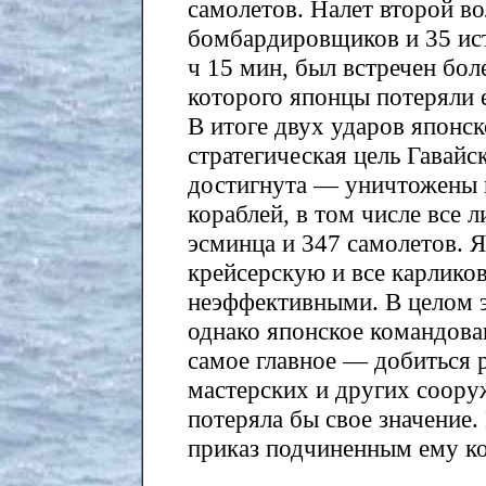
самолетов. Налет второй в
бомбардировщиков и 35 ист
ч 15 мин, был встречен бол
которого японцы потеряли 
В итоге двух ударов япон
стратегическая цель Гавай
достигнута — уничтожены и
кораблей, в том числе все л
эсминца и 347 самолетов. 
крейсерскую и все карлико
неэффективными. В целом э
однако японское командован
самое главное — добиться
мастерских и других соору
потеряла бы свое значение.
приказ подчиненным ему ко