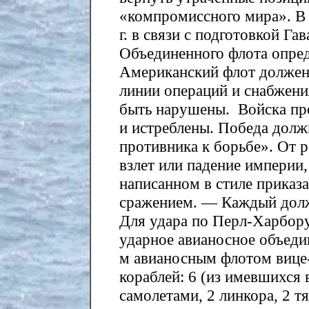
«компромиссного мира». В 
г. в связи с подготовкой Га
Объединенного флота опред
Американский флот должен
линии операций и снабжен
быть нарушены. Войска пр
и истреблены. Победа долж
противника к борьбе». От р
взлет или падение империи
написанном в стиле приказ
сражением. — Каждый долж
Для удара по Перл-Харбору
ударное авианосное объеди
м авианосным флотом вице-
кораблей: 6 (из имевшихся 
самолетами, 2 линкора, 2 т