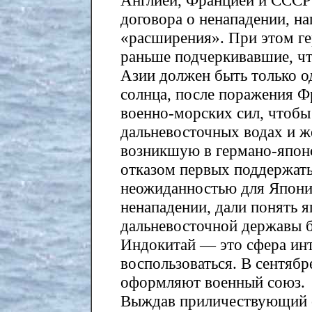
Англией, Францией и СССР
договора о ненападении, на
«расширения». При этом ге
раньше подчеркивавшие, чт
Азии должен быть только о
солнца, после поражения Ф
военно-морских сил, чтобы
дальневосточных водах и ж
возникшую в германо-япон
отказом первых поддержать
неожиданностью для Япони
ненападении, дали понять я
дальневосточной державы б
Индокитай — это сфера инт
воспользоваться. В сентябр
оформляют военный союз.
Выждав приличествующий с