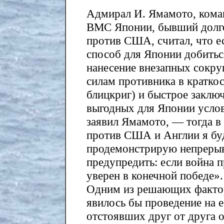
Адмирал И. Ямамото, ком
ВМС Японии, бывший долг
против США, считал, что ес
способ для Японии добитьс
нанесение внезапных сокр
силам противника в кратко
блицкриг) и быстрое заклю
выгодных для Японии услов
заявил Ямамото, — тогда в
против США и Англии я буд
продемонстрирую непрерыв
предупредить: если война пр
уверен в конечной победе».
Одним из решающих факторо
явилось бы проведение на е
отстоявших друг от друга 