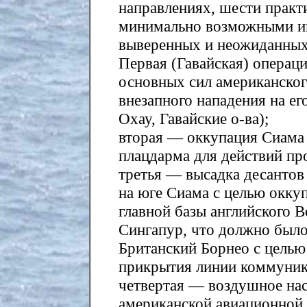
направлениях, шести практ
минимально возможными и
выверенных и неожиданных
Первая (Гавайская) опера
основных сил американског
внезапного нападения на ег
Охау, Гавайские о-ва);
вторая — оккупация Сиама 
плацдарма для действий пр
третья — высадка десантов
на юге Сиама с целью оккуп
главной базы английского 
Сингапур, что должно было
Британский Борнео с целью
прикрытия линии коммуник
четвертая — воздушное нас
американской авиационной