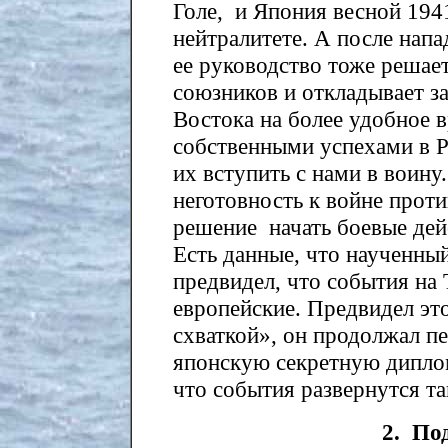
Голе, и Япония весной 1941
нейтралитете. А после нап
ее руководство тоже решае
союзников и откладывает з
Востока на более удобное 
собственными успехами в Р
их вступить с нами в воину
неготовность к войне прот
решение начать боевые дей
Есть данные, что наученны
предвидел, что события на
европейские. Предвидел это
схваткой», он продолжал пе
японскую секретную диплом
что события развернутся та
2. По