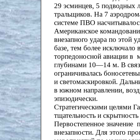
29 эсминцев, 5 подводных л
тральщиков. На 7 аэродрома
системе ПВО насчитывалось
Американское командовани
внезапного удара по этой у
базе, тем более исключало
торпедоносной авиации в м
глубинами 10—14 м. В связ
ограничивалась боносетевы
и светомаскировкой. Дальн
в южном направлении, возд
эпизодически.
Стратегическими целями Га
тщательность и скрытность 
Первостепенное значение 
внезапности. Для этого пр