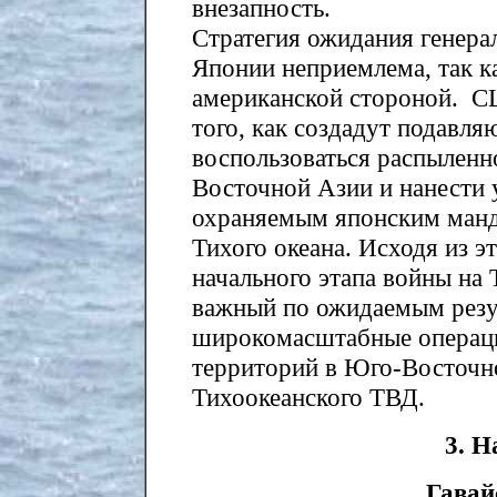
внезапность.
Стратегия ожидания генера
Японии неприемлема, так ка
американской стороной. С
того, как создадут подавля
воспользоваться распылен
Восточной Азии и нанести 
охраняемым японским манд
Тихого океана. Исходя из 
начального этапа войны на 
важный по ожидаемым резу
широкомасштабные операци
территорий в Юго-Восточно
Тихоокеанского ТВД.
3. 
Гавай