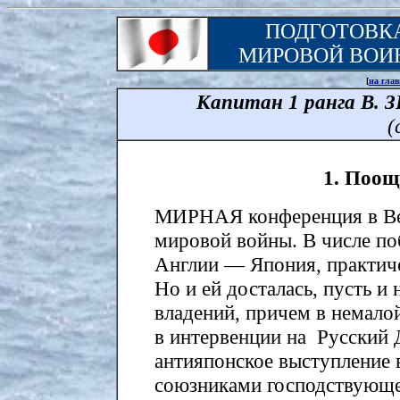
ПОДГОТОВКА
МИРОВОЙ ВОИ
[
на гла
Капитан 1 ранга В.
(
1. Поощ
МИРНАЯ конференция в Верс
мировой войны. В числе по
Англии — Япония, практиче
Но и ей досталась, пусть и
владений, причем в немалой
в интервенции на Русский 
антияпонское выступление 
союзниками господствующе