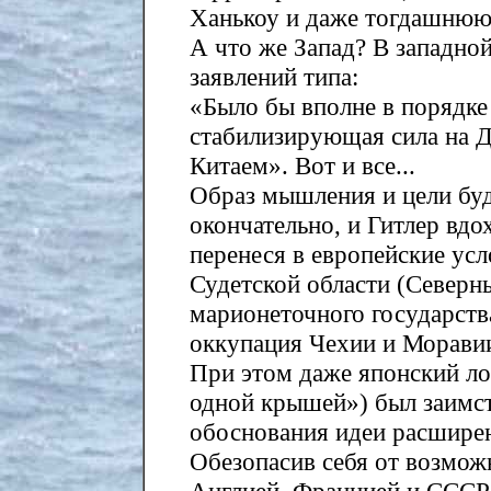
Ханькоу и даже тогдашнюю
А что же Запад? В западной
заявлений типа:
«Было бы вполне в порядке
стабилизирующая сила на Д
Китаем». Вот и все...
Образ мышления и цели бу
окончательно, и Гитлер вдо
перенеся в европейские усл
Судетской области (Северны
марионеточного государств
оккупация Чехии и Моравии
При этом даже японский ло
одной крышей») был заимст
обоснования идеи расширен
Обезопасив себя от возмож