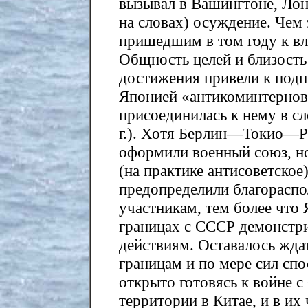
вызывал в Вашингтоне, Лон
на словах) осуждение. Чем
пришедшим в том году к вл
Общность целей и близость
достижения привели к подп
Японией «антикоминтерновс
присоединилась к нему в с
г.). Хотя Берлин—Токио—Р
оформили военный союз, н
(на практике антисоветское
предопределили благораспо
участникам, тем более что
границах с СССР демонстри
действиям. Оставалось жда
границам и по мере сил спо
открыто готовясь к войне с
территории в Китае, и в и