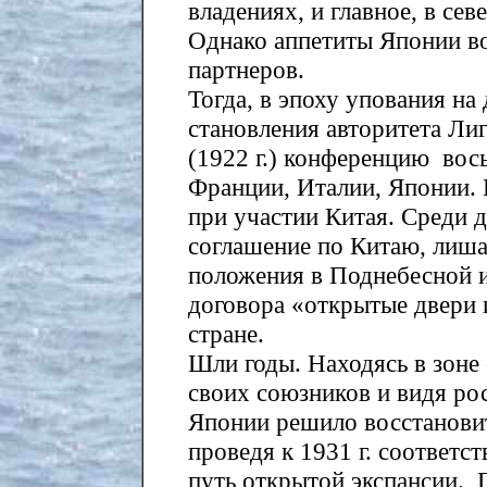
владениях, и главное, в с
Однако аппетиты Японии во
партнеров.
Тогда, в эпоху упования н
становления авторитета Ли
(1922 г.) конференцию вос
Франции, Италии, Японии. 
при участии Китая. Среди 
соглашение по Китаю, лиш
положения в Поднебесной и
договора «открытые двери 
стране.
Шли годы. Находясь в зон
своих союзников и видя ро
Японии решило восстановит
проведя к 1931 г. соответ
путь открытой экспансии.