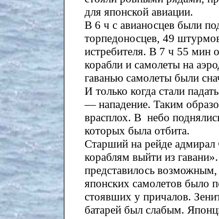
для японской авиации.
В 6 ч с авианосцев были п
торпедоносцев, 49 штурмо
истребителя. В 7 ч 55 мин 
корабли и самолеты на аэр
гаванью самолеты были сна
И только когда стали падат
— нападение. Таким образо
врасплох. В небо поднялись
которых была отбита.
Старший на рейде адмирал 
кораблям выйти из гавани»
представилось возможным, 
японских самолетов было 
стоявших у причалов. Зени
батарей был слабым. Японц