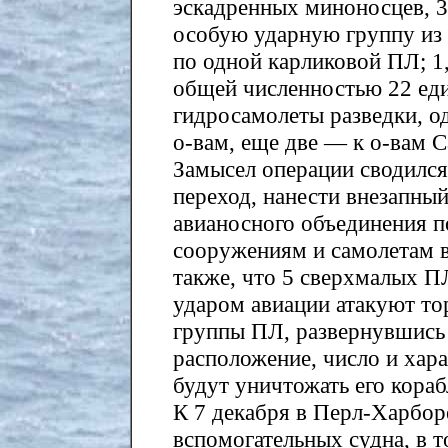
эскадренных миноносцев, 3
особую ударную группу из
по одной карликовой ПЛ; 1
общей численностью 22 еди
гидросамолеты разведки, о
о-вам, еще две — к о-вам 
Замысел операции сводился
переход, нанести внезапны
авианосного объединения п
сооружениям и самолетам 
также, что 5 сверхмалых ПЛ
ударом авиации атакуют то
группы ПЛ, развернувшись 
расположение, число и хара
будут уничтожать его кораб
К 7 декабря в Перл-Харбор
вспомогательных судна, в т