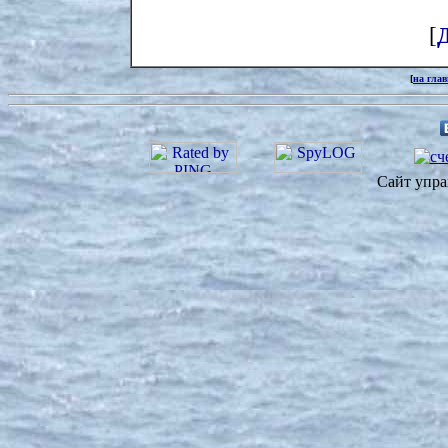
[
[
на гла
Сайт упра